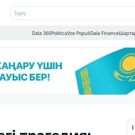
Dala 360
Politica
Vox Populi
Dala Finance
Шарта