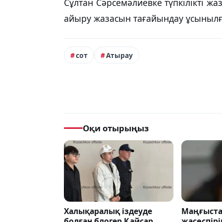
Сұлтан Сәрсемәлиевке түпкілікті ж
айыру жазасын тағайындау ұсынылғ
сот
Атырау
Оқи отырыңыз
Халықаралық іздеуде
Маңғыста
болған блогер Қайсар
жасөспір