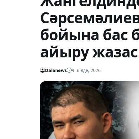
Жангелдинде
Сәрсемәлиев
бойына бас 
айыру жазас
Dalanews
9 шілде, 2026