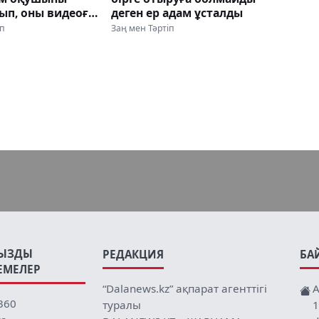
ып, оны видеоға
деген ер адам ұсталды
ған
іп
Заң мен Тәртіп
ЫЗДЫ
РЕДАКЦИЯ
БА
ЕМЕЛЕР
“Dalanews.kz” ақпарат агенттігі
А
360
туралы
1