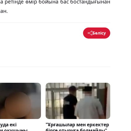
аза ретінде өмір бойына бас бостандығынан
ан.
Бөлісу
уда екі
"Ұрғашылар мен еркектер
ім оқушыны
бірге отыруға болмайды"