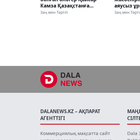
Камза Қазақстанға
аяусыз ұр
жеткізілді
түсіріп ал
Заң мен Тәртіп
Заң мен Тәрт
DALANEWS.KZ – АҚПАРАТ
МАҢ
АГЕНТТІГІ
СІЛТ
Коммерциялық мақсатта сайт
Dala 