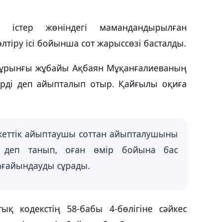
істер жөніндегі мамандандырылған
лтіру ісі бойынша сот жарыссөзі басталды.
бұрынғы жұбайы Ақбаян Мұқанғалиеваның
тірді деп айыпталып отыр. Қайғылы оқиға
кеттік айыптаушы соттан айыпталушыны
 деп танып, оған өмір бойына бас
ағайындауды сұрады.
қ кодекстің 58-бабы 4-бөлігіне сәйкес