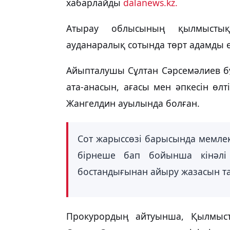
хабарлайды
dalanews.kz.
Атырау облысының қылмыстық 
ауданаралық сотында төрт адамды ө
Айыпталушы Сұлтан Сәрсемәлиев 
ата-анасын, ағасы мен әпкесін өл
Жангелдин ауылында болған.
Сот жарыссөзі барысында мемле
бірнеше бап бойынша кінәлі
бостандығынан айыру жазасын т
Прокурордың айтуынша, Қылмысты