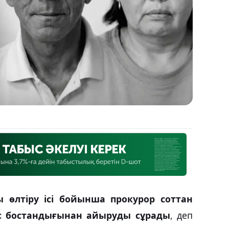
 өлтіру ісі бойынша прокурор соттан
с бостандығынан айыруды сұрады
, деп