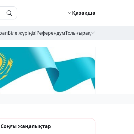
Қазақша
рап
Біле жүріңіз!
Референдум
Толығырақ
Соңғы жаңалықтар