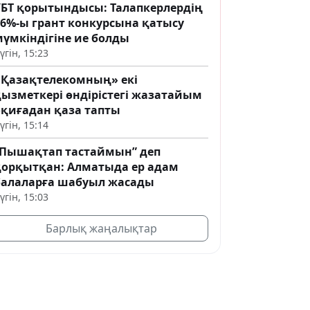
ҰБТ қорытындысы: Талапкерлердің
76%-ы грант конкурсына қатысу
мүмкіндігіне ие болды
үгін, 15:23
«Қазақтелекомның» екі
қызметкері өндірістегі жазатайым
оқиғадан қаза тапты
үгін, 15:14
“Пышақтап тастаймын” деп
қорқытқан: Алматыда ер адам
балаларға шабуыл жасады
үгін, 15:03
Барлық жаңалықтар