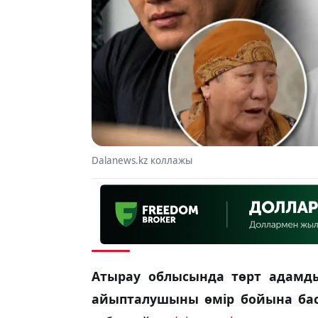
Dalanews.kz коллажы
Атырау облысында төрт адамды
айыпталушыны өмір бойына ба