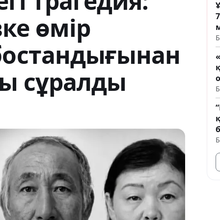
гі трагедия:
ке өмір
Б
бостандығынан
ы сұралды
Б
Б