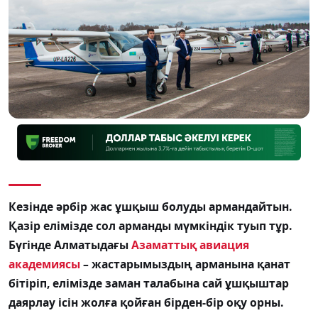
Кезінде әрбір жас ұшқыш болуды армандайтын.
Қазір елімізде сол арманды мүмкіндік туып тұр.
Бүгінде Алматыдағы
Азаматтық авиация
академиясы
– жастарымыздың арманына қанат
бітіріп, елімізде заман талабына сай ұшқыштар
даярлау ісін жолға қойған бірден-бір оқу орны.