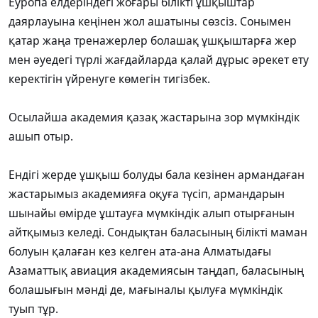
Еуропа елдеріндегі жоғары білікті ұшқыштар
даярлауына кеңінен жол ашатыны сөзсіз. Сонымен
қатар жаңа тренажерлер болашақ ұшқыштарға жер
мен әуедегі түрлі жағдайларда қалай дұрыс әрекет ету
керектігін үйренуге көмегін тигізбек.
Осылайша академия қазақ жастарына зор мүмкіндік
ашып отыр.
Ендігі жерде ұшқыш болуды бала кезінен армандаған
жастарымыз академияға оқуға түсіп, армандарын
шынайы өмірде ұштауға мүмкіндік алып отырғанын
айтқымыз келеді. Сондықтан баласының білікті маман
болуын қалаған кез келген ата-ана Алматыдағы
Азаматтық авиация академиясын таңдап, баласының
болашығын мәнді де, мағыналы қылуға мүмкіндік
туып тұр.