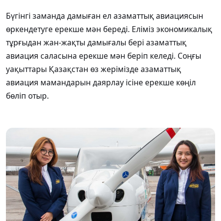
Бүгінгі заманда дамыған ел азаматтық авиациясын
өркендетуге ерекше мән береді. Еліміз экономикалық
тұрғыдан жан-жақты дамығалы бері азаматтық
авиация саласына ерекше мән беріп келеді. Соңғы
уақыттары Қазақстан өз жерімізде азаматтық
авиация мамандарын даярлау ісіне ерекше көңіл
бөліп отыр.