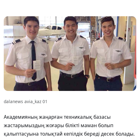
dalanews avia_kaz 01
Академияның жаңарған техникалық базасы
жастарымыздың жоғары білікті маман болып
қалыптасуына толықтай кепілдік береді десек болады.