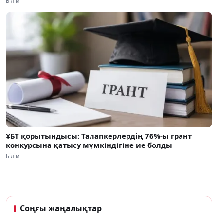
Білім
ҰБТ қорытындысы: Талапкерлердің 76%-ы грант
конкурсына қатысу мүмкіндігіне ие болды
Білім
Соңғы жаңалықтар