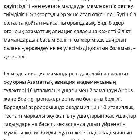
қауіпсіздігі мен әуетасымалдауды мемлекеттік реттеу
тиімділігін жақсартуды ерекше атап өткен еді. Бүгін біз
сол алға қойған мақсатты орындадық. Енді біздер
отандық азаматтық авиация саласына қажетті білікті
мамандардың басым бөлігін өз жерімізде даярлап,
саланың өркендеуіне өз үлесімізді қосатын боламыз, –
деген еді.
Елімізде авиация мамандарын даярлайтын жалғыз
оқу орны Азаматтық авиация академиясының
түлектері 10 италиялық ұшағы мен 2 заманауи Airbus
және Boeing тренажерлеріне ие болғаны белгілі.
Боралдай аэродромында академияның 10 италиялық
Tecnam маркалы оқу-жаттығу ұшақтарын жас ұшақтар
тақымдарына басып, көк аспанда ұшып үйренетін
мүмкіндікке ие болды. Бұл өз кезегінде академияның