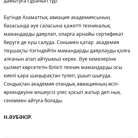
дамытуға сұранып тұр.
Бүгінде Азаматтық авиация академиясының
базасында әуе саласына қажетті техникалық
мамандарды даярлап, оларға арнайы сертификат
беруге де күш салуда. Сонымен қатар академия
тікұшақты тізгіндейтін мамандарды даярлауды қолға
алғанын атап айтуымыз керек. Әуе кемелеріне
қызмет көрсететін білікті техник мамандарды осы
киелі қара шаңырақтан түлеп, ұшып шығуда.
Сондықтан академия отандық авиацияның өсіп-
өркендеуіне өлшеусіз үлес қосып жатыр деп нық
сеніммен айтуға болады.
Н.ӘУБӘКІР.