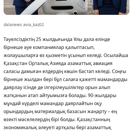
dalanews avia_kaz02
Тәуелсіздіктің 25 жылдығында Ұлы дала елінде
бірнеше әуе компаниялар қалыптасып,
жолаушыларға өз қызметін ұсынып келеді. Осылайша
Қазақстан Орталық Азияда азаматтық авиация
саласы дамыған елдердің көшін бастап келеді. Соңғы
бірнеше жылдан бері бұл салаға қажетті мамандарды
даярлау ісінде де ілгерілеушіліктер орын алып
жатқанын атап айтуымызға болады. 90-жылдары
мұндай күрделі мамандар даярлайтын оқу
орындардың материалдық базасын жаңарту – ең
өзекті мәселелердің бірі болды. Қазақстанның
экономикалық әлеуеті артқалы бері азаматтық