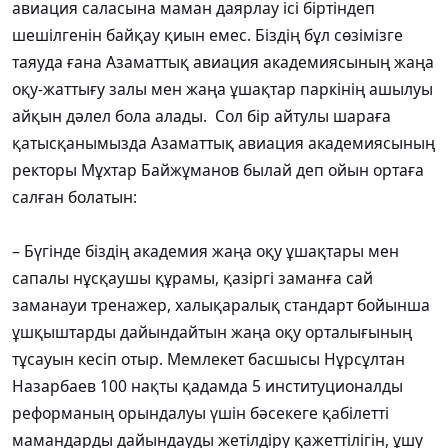
авиация саласына маман даярлау ісі біртіндеп
шешілгенін байқау қиын емес. Біздің бұл сөзімізге
таяуда ғана Азаматтық авиация академиясының жаңа
оқу-жаттығу залы мен жаңа ұшақтар паркінің ашылуы
айқын дәлел бола алады. Сол бір айтулы шараға
қатысқанымызда Азаматтық авиация академиясының
ректоры Мұхтар Байжұманов былай деп ойын ортаға
салған болатын:
– Бүгінде біздің академия жаңа оқу ұшақтары мен
сапалы нұсқаушы құрамы, қазіргі заманға сай
заманауи тренажер, халықаралық стандарт бойынша
ұшқыштарды дайындайтын жаңа оқу орталығының
тұсауын кесіп отыр. Мемлекет басшысы Нұрсұлтан
Назарбаев 100 нақты қадамда 5 институционалды
реформаның орындалуы үшін бәсекеге қабілетті
мамандарды дайындауды жетілдіру қажеттілігін, ұшу