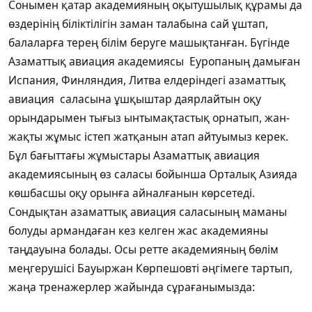
Сонымен қатар академияның оқытушылық құрамы да
өздерінің біліктілігін заман талабына сай ұштап,
балаларға терең білім беруге машықтанған. Бүгінде
Азаматтық авиация академиясы Еуропаның дамыған
Испания, Финляндия, Литва елдеріндегі азаматтық
авиация саласына ұшқыштар даярлайтын оқу
орындарымен тығыз ынтымақтастық орнатып, жан-
жақты жұмыс істеп жатқанын атап айтуымыз керек.
Бұл бағыттағы жұмыстары Азаматтық авиация
академиясының өз саласы бойынша Орталық Азияда
көшбасшы оқу орынға айналғанын көрсетеді.
Сондықтан азаматтық авиация саласының маманы
болуды армандаған кез келген жас академияны
таңдауына болады. Осы ретте академияның бөлім
меңгерушісі Бауыржан Көрпешовті әңгімеге тартып,
жаңа тренажерлер жайында сұрағанымызда: