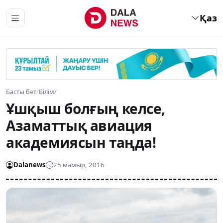
Қаз
Басты бет
/
Білім
/
Ұшқыш болғың келсе,
Азаматтық авиация
академиясын таңда!
Dalanews
25 мамыр, 2016