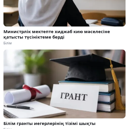
Министрлік мектепте хиджаб кию мәселесіне
қатысты түсініктеме берді
Білім
Білім гранты иегерлерінің тізімі шықты