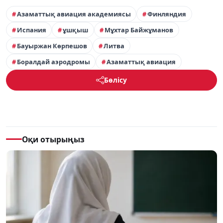
Азаматтық авиация академиясы
Финляндия
Испания
ұшқыш
Мұхтар Байжұманов
Бауыржан Көрпешов
Литва
Боралдай аэродромы
Азаматтық авиация
Бөлісу
Оқи отырыңыз