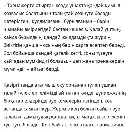
– Тренажерге отырған кезде ұшақта қандай қимыл-
қозғалыс болатынын толықтай сезінуге болады.
Көтерілгені, құлдилағаны, бұрылғанын – бәрін
шынайы өмірдегідей бастан кешесіз. Қалай ұштың,
қайда бұрылдың, қандай жылдамдықта жүрдің,
биіктігің қанша – осының бәрін карта есептеп береді.
Сол бойынша қандай қателік кетті, соны түзеуге
қайтадан мүмкіндігі болады, – деп жаңа тренажердің
мүмкіндігін айтып берді.
Қазіргі таңда аталмыш оқу орнынан түлеп ұшқан
талай түлектер, елімізді айтпаған күнде, дүниежүзінің
бірқатар елдерінде әуе кемелерін тізгіндеп, көк
аспанда самғап жүр. Жеріміз кең болған сайын әуе
саласын дамытудың қаншалықты маңызы зор екенін
түсінуге болады. Кең байтақ еліміз шағын авиацияны