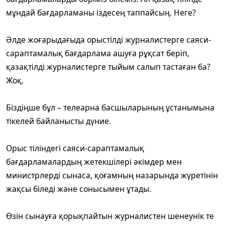
мұндай бағдарламаны іздесең таппайсың. Неге?
Әлде жоғарыдағыда орыстілді журналистерге саяси-
сараптамалық бағдарлама ашуға рұқсат беріп,
қазақтілді журналистерге тыйым салып тастаған ба?
Жоқ.
Біздіңше бұл – телеарна басшыларының ұстанымына
тікелей байланысты дүние.
Орыс тіліндегі саяси-сараптамалық
бағдарламалардың жетекшілері әкімдер мен
министрлерді сынаса, қоғамның назарында жүретінін
жақсы біледі және сонысымен ұтады.
Өзін сынауға қорықпайтын журналистен шенеунік те