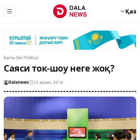
Қаз
Басты бет
/
Politica
/
Саяси ток-шоу неге жоқ?
Dalanews
12 ақпан, 2016