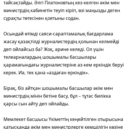
тайсақтайды. Әлгі Платоновтың кез-келген әкім мен
министрдің кабинетін теуіп кіріп, өзі маңызды деген
сұрақты төтесінен қоятыны содан.
Осындай өтімді саяси-сараптамалық бағдарлама
жасау қазақтілді журналистердің қолынан келмейді
деп ойлайсыз ба? Жоқ, әрине келеді. Ол үшін
телеарналардың шошымалы басшылары
қарамағындағы журналистеріне аз-кем еркіндік беруі
керек. Иә, тек қана «аздаған еркіндік».
Бірақ, біз айтқан шошымалы басшылар әкім мен
министрдің мінін бетіне басу, бұл – тұтас билікка
қарсы сын айту деп ойлайды.
Мемлекет басшысы Үкіметтің кеңейтілген отырысына
қатысқанда әкім мен министрлерге кемшілігін көзіне