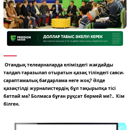
Отандық телеарналарда еліміздегі жағдайды
талдап-таразылап
отыратын қазақ тіліндегі саяси-
сараптамалық бағдарлама неге жоқ? Әлде
қазақтілді журналистердің бұл тақырыпқа тісі
батпай ма? Болмаса бұған рұқсат бермей ме?.. Кім
білген.