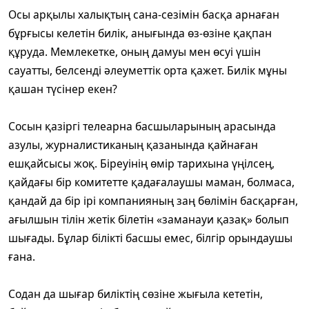
Осы арқылы халықтың сана-сезімін басқа арнаған
бұрғысы келетін билік, анығында өз-өзіне қақпан
құруда. Мемлекетке, оның дамуы мен өсуі үшін
сауатты, белсенді әлеуметтік орта қажет. Билік мұны
қашан түсінер екен?
Сосын қазіргі телеарна басшыларының арасында
азулы, журналистиканың қазанында қайнаған
ешқайсысы жоқ. Біреуінің өмір тарихына үңілсең,
қайдағы бір комитетте қадағалаушы маман, болмаса,
қандай да бір ірі компанияның заң бөлімін басқарған,
ағылшын тілін жетік білетін «заманауи қазақ» болып
шығады. Бұлар білікті басшы емес, білгір орындаушы
ғана.
Содан да шығар биліктің сөзіне жығыла кететін,