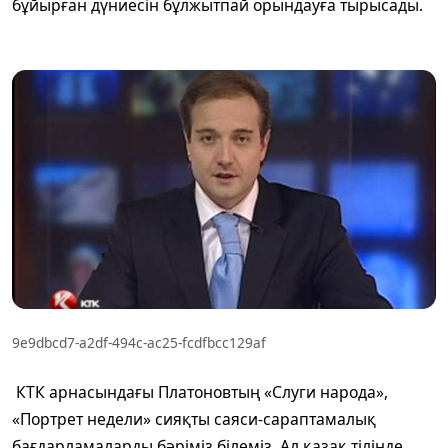
бұйырған дүниесін бұлжытпай орындауға тырысады.
9e9dbcd7-a2df-494c-ac25-fcdfbcc129af
КТК арнасындағы Платоновтың «Слуги народа»,
«Портрет недели» сияқты саяси-сараптамалық
бағдарламаларды бәріміз білеміз. Ал қазақ тілінде