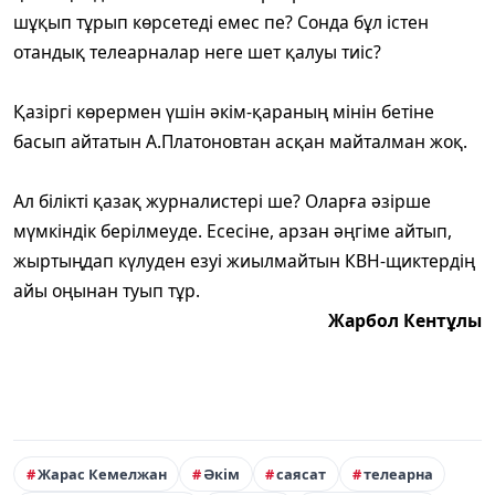
шұқып тұрып көрсетеді емес пе? Сонда бұл істен
отандық телеарналар неге шет қалуы тиіс?
Қазіргі көрермен үшін әкім-қараның мінін бетіне
басып айтатын А.Платоновтан асқан майталман жоқ.
Ал білікті қазақ журналистері ше? Оларға әзірше
мүмкіндік берілмеуде. Есесіне, арзан әңгіме айтып,
жыртыңдап күлуден езуі жиылмайтын КВН-щиктердің
айы оңынан туып тұр.
Жарбол Кентұлы
Жарас Кемелжан
Әкім
саясат
телеарна