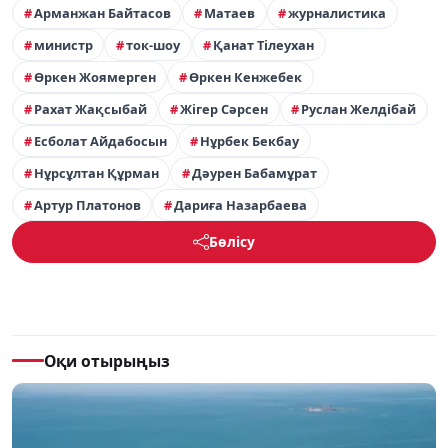
Арманжан Байтасов
Матаев
журналистика
министр
ток-шоу
Қанат Тілеухан
Өркен Жоямерген
Өркен Кенжебек
Рахат Жақсыбай
Жігер Сәрсен
Руслан Желдібай
Есболат Айдабосын
Нұрбек Бекбау
Нұрсұлтан Құрман
Дәурен Бабамұрат
Артур Платонов
Дариға Назарбаева
Бөлісу
Оқи отырыңыз