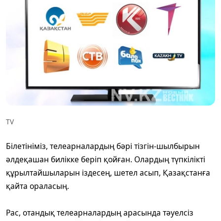
TV
Білетініміз, телеарналардың бәрі тізгін-шылбырын
әлдеқашан билікке беріп қойған. Олардың түпкілікті
құрылтайшыларын іздесең, шетел асып, Қазақстанға
қайта ораласың.
Рас, отандық телеарналардың арасында тәуелсіз