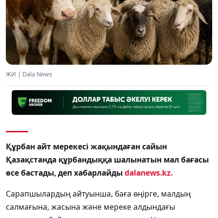
ЖИ | Dala News
Құрбан айт мерекесі жақындаған сайын
Қазақстанда құрбандыққа шалынатын мал бағасы
өсе бастады, деп хабарлайды
dalanews.kz.
Сарапшылардың айтуынша, баға өңірге, малдың
салмағына, жасына және мереке алдындағы