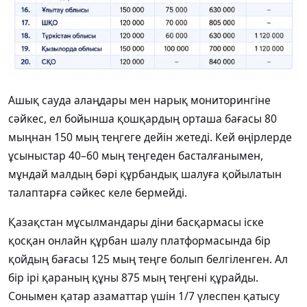
Ашық сауда алаңдары мен нарық мониторингіне
сәйкес, ел бойынша қошқардың орташа бағасы 80
мыңнан 150 мың теңгеге дейін жетеді. Кей өңірлерде
ұсыныстар 40–60 мың теңгеден басталғанымен,
мұндай малдың бәрі құрбандық шалуға қойылатын
талаптарға сәйкес келе бермейді.
Қазақстан мұсылмандары діни басқармасы іске
қосқан онлайн құрбан шалу платформасында бір
қойдың бағасы 125 мың теңге болып белгіленген. Ал
бір ірі қараның құны 875 мың теңгені құрайды.
Сонымен қатар азаматтар үшін 1/7 үлеспен қатысу