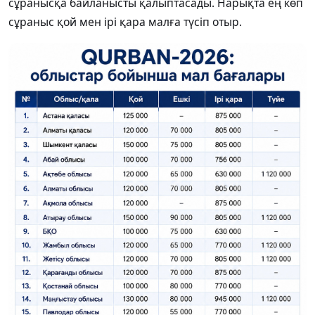
сұранысқа байланысты қалыптасады. Нарықта ең көп
сұраныс қой мен ірі қара малға түсіп отыр.