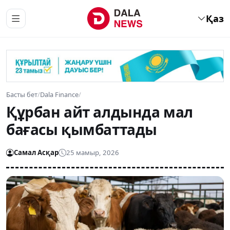
Қаз
Басты бет
/
Dala Finance
/
Құрбан айт алдында мал
бағасы қымбаттады
Самал Асқар
25 мамыр, 2026