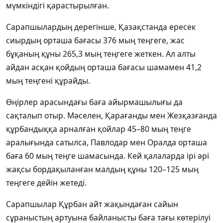
мүмкіндігі қарастырылған.
Сарапшылардың дерегінше, Қазақстанда ересек
сиырдың орташа бағасы 376 мың теңгеге, жас
бұқаның құны 265,3 мың теңгеге жеткен. Ал алты
айдан асқан қойдың орташа бағасы шамамен 41,2
мың теңгені құрайды.
Өңірлер арасындағы баға айырмашылығы да
сақталып отыр. Мәселен, Қарағанды мен Жезқазғанда
құрбандыққа арналған қойлар 45–80 мың теңге
аралығында сатылса, Павлодар мен Оралда орташа
баға 60 мың теңге шамасында. Кей қалаларда ірі әрі
жақсы бордақыланған малдың құны 120–125 мың
теңгеге дейін жетеді.
Сарапшылар Құрбан айт жақындаған сайын
сұраныстың артуына байланысты баға тағы көтерілуі