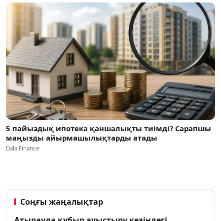
5 пайыздық ипотека қаншалықты тиімді? Сарапшы
маңызды айырмашылықтарды атады
Dala Finance
Соңғы жаңалықтар
Атырауда құбыр ауыстыру кезіндегі