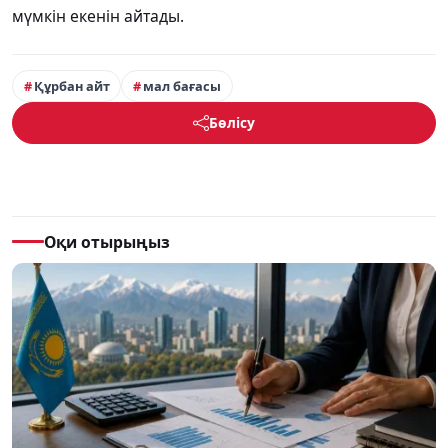
мүмкін екенін айтады.
Құрбан айт
мал бағасы
Бөлісу
Оқи отырыңыз