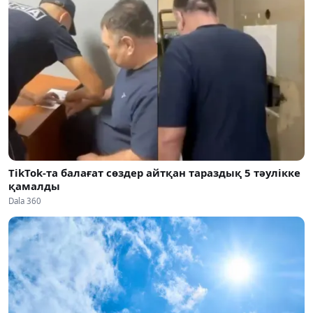
TikTok-та балағат сөздер айтқан тараздық 5 тәулікке
қамалды
Dala 360