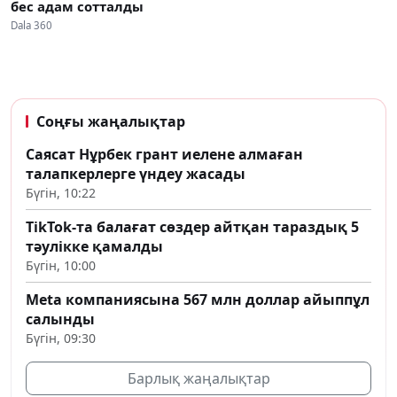
бес адам сотталды
Dala 360
Соңғы жаңалықтар
Саясат Нұрбек грант иелене алмаған
талапкерлерге үндеу жасады
Бүгін, 10:22
TikTok-та балағат сөздер айтқан тараздық 5
тәулікке қамалды
Бүгін, 10:00
Meta компаниясына 567 млн доллар айыппұл
салынды
Бүгін, 09:30
Барлық жаңалықтар