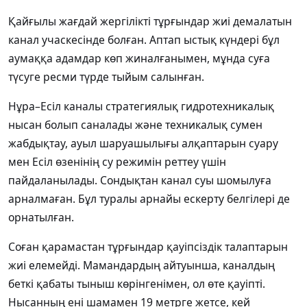
Қайғылы жағдай жергілікті тұрғындар жиі демалатын
канал учаскесінде болған. Аптап ыстық күндері бұл
аумаққа адамдар көп жиналғанымен, мұнда суға
түсуге ресми түрде тыйым салынған.
Нұра–Есіл каналы стратегиялық гидротехникалық
нысан болып саналады және техникалық сумен
жабдықтау, ауыл шаруашылығы алқаптарын суару
мен Есіл өзенінің су режимін реттеу үшін
пайдаланылады. Сондықтан канал суы шомылуға
арналмаған. Бұл туралы арнайы ескерту белгілері де
орнатылған.
Соған қарамастан тұрғындар қауіпсіздік талаптарын
жиі елемейді. Мамандардың айтуынша, каналдың
беткі қабаты тыныш көрінгенімен, ол өте қауіпті.
Нысанның ені шамамен 19 метрге жетсе, кей