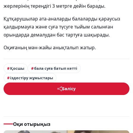
жерлерінің тереңдігі 3 метрге дейін барады.
Құтқарушылар ата-аналарды балаларды қараусыз
қалдырмауға және суға түсуге тыйым салынған
орындарда демалудан бас тартуға шақырады.
Оқиғаның мән-жайы анықталып жатыр.
Қосшы
бала суға батып кетті
іздестіру жұмыстары
Бөлісу
Оқи отырыңыз