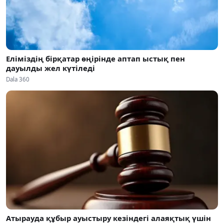
Еліміздің бірқатар өңірінде аптап ыстық пен
дауылды жел күтіледі
Dala 360
Атырауда құбыр ауыстыру кезіндегі алаяқтық үшін