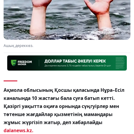
Ашық дереккөз.
Ақмола облысының Қосшы қаласында Нұра–Есіл
каналында 10 жастағы бала суға батып кетті.
Қазіргі уақытта оқиға орнында сүңгуірлер мен
төтенше жағдайлар қызметінің мамандары
жұмыс жүргізіп жатыр, деп хабарлайды
dalanews.kz.