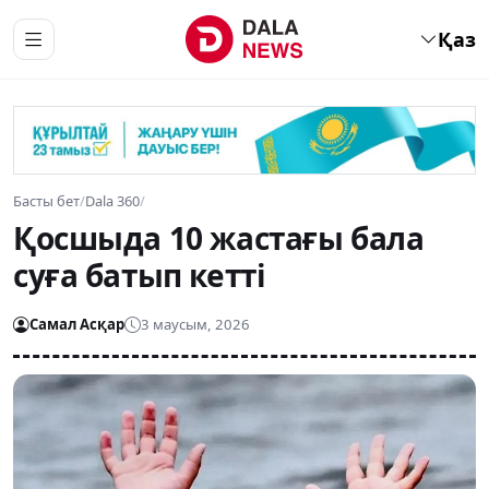
Қаз
Басты бет
/
Dala 360
/
Қосшыда 10 жастағы бала
суға батып кетті
Самал Асқар
3 маусым, 2026