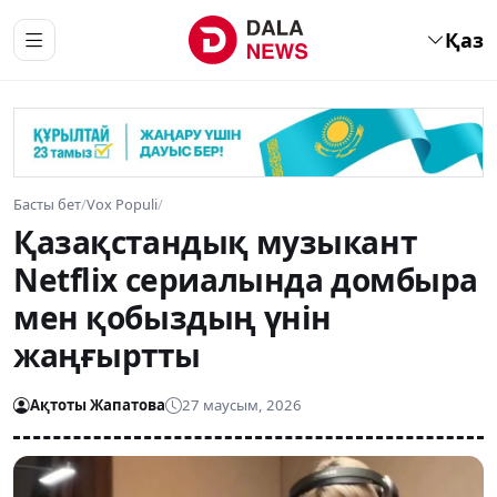
Қаз
Басты бет
/
Vox Populi
/
Қазақстандық музыкант
Netflix сериалында домбыра
мен қобыздың үнін
жаңғыртты
Ақтоты Жапатова
27 маусым, 2026