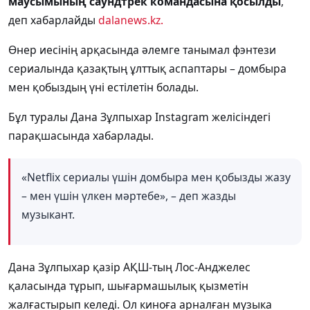
маусымының саундтрек командасына қосылды
,
деп хабарлайды
dalanews.kz.
Өнер иесінің арқасында әлемге танымал фэнтези
сериалында қазақтың ұлттық аспаптары – домбыра
мен қобыздың үні естілетін болады.
Бұл туралы Дана Зұлпыхар Instagram желісіндегі
парақшасында хабарлады.
«Netflix сериалы үшін домбыра мен қобызды жазу
– мен үшін үлкен мәртебе», – деп жазды
музыкант.
Дана Зұлпыхар қазір АҚШ-тың Лос-Анджелес
қаласында тұрып, шығармашылық қызметін
жалғастырып келеді. Ол киноға арналған музыка