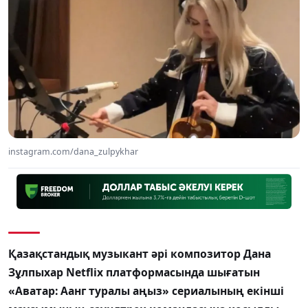
instagram.com/dana_zulpykhar
Қазақстандық музыкант әрі композитор Дана
Зұлпыхар Netflix платформасында шығатын
«Аватар: Аанг туралы аңыз» сериалының екінші