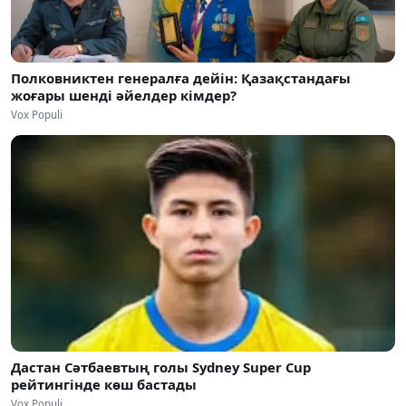
Полковниктен генералға дейін: Қазақстандағы
жоғары шенді әйелдер кімдер?
Vox Populi
Дастан Сәтбаевтың голы Sydney Super Cup
рейтингінде көш бастады
Vox Populi