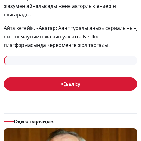
жазумен айналысады және авторлық әндерін
шығарады.
Айта кетейік, «Аватар: Аанг туралы аңыз» сериалының
екінші маусымы жақын уақытта Netflix
платформасында көрерменге жол тартады.
Бөлісу
Оқи отырыңыз