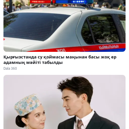
Қырғызстанда су қоймасы маңынан басы жоқ ер
адамның мәйіті табылды
Dala 360