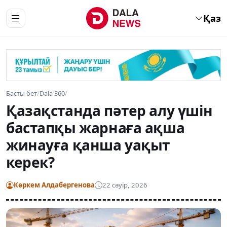
Қаз
Басты бет
/
Dala 360
/
Қазақстанда пәтер алу үшін
бастапқы жарнаға ақша
жинауға қанша уақыт
керек?
Көркем Алдабергенова
22 сәуір, 2026