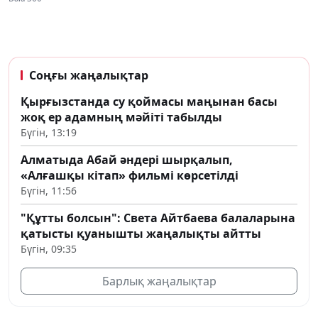
Соңғы жаңалықтар
Қырғызстанда су қоймасы маңынан басы
жоқ ер адамның мәйіті табылды
Бүгін, 13:19
Алматыда Абай әндері шырқалып,
«Алғашқы кітап» фильмі көрсетілді
Бүгін, 11:56
"Құтты болсын": Света Айтбаева балаларына
қатысты қуанышты жаңалықты айтты
Бүгін, 09:35
Барлық жаңалықтар