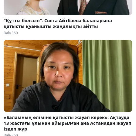
"Құтты болсын": Света Айтбаева балаларына
қатысты қуанышты жаңалықты айтты
Dala 360
«Баламның өліміне қатысты жауап керек»: Ақтауда
13 жастағы ұлынан айырылған ана Астанадан жауап
іздеп жүр
Dala 360