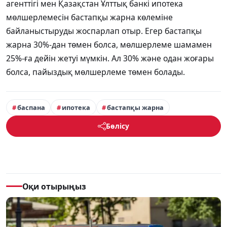
агенттігі мен
Қазақстан Ұлттық банкі
ипотека
мөлшерлемесін бастапқы жарна көлеміне
байланыстыруды жоспарлап отыр. Егер бастапқы
жарна 30%-дан төмен болса, мөлшерлеме шамамен
25%-ға дейін жетуі мүмкін. Ал 30% және одан жоғары
болса, пайыздық мөлшерлеме төмен болады.
баспана
ипотека
бастапқы жарна
Бөлісу
Оқи отырыңыз