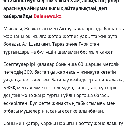
бойынша бұл мерзім 3 жыл 8 ай, алайда өңірлер
арасында айырмашылық айтарлықтай, деп
хабарлайды
Dalanews.kz
.
Мысалы,
Жезқазған
мен
Ақтау
қалаларында бастапқы
жарнаны екі жылға жетер-жетпес уақытта жинауға
болады. Ал
Шымкент
,
Тараз
және
Түркістан
тұрғындарына бұл үшін шамамен бес жыл қажет.
Есептеулер ірі қалалар бойынша 60 шаршы метрлік
пәтердің 30% бастапқы жарнасын жинауға кететін
уақытқа негізделген. Бағалау кезінде орташа жалақы,
БЖЗҚ
мен әлеуметтік төлемдер, салықтар, күнкөріс
деңгейі және жаңа тұрғын үйдің орташа бағасы
ескерілген. Бұл ретте жинақтың табыстылығы мен
отбасы мүшелерінің саны есепке алынбаған.
Сонымен қатар, Қаржы нарығын реттеу және дамыту