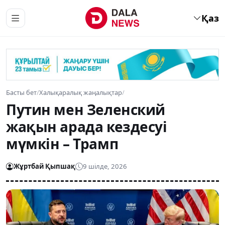
Қаз
Басты бет
/
Халықаралық жаңалықтар
/
Путин мен Зеленский
жақын арада кездесуі
мүмкін – Трамп
Жұртбай Қыпшақ
9 шілде, 2026