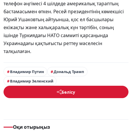
телефон әңгімесі 4 шілдеде америкалық тараптың
бастамасымен өткен. Ресей президентінің көмекшісі
Юрий Ушаковтың айтуынша, қос ел басшылары
екіжақты және халықаралық күн тәртібін, соның
ішінде Түркиядағы НАТО саммиті қарсаңында
Украинадағы қақтығысты реттеу мәселесін
талқылаған.
Владимир Путин
Дональд Трамп
Владимир Зеленский
Бөлісу
Оқи отырыңыз