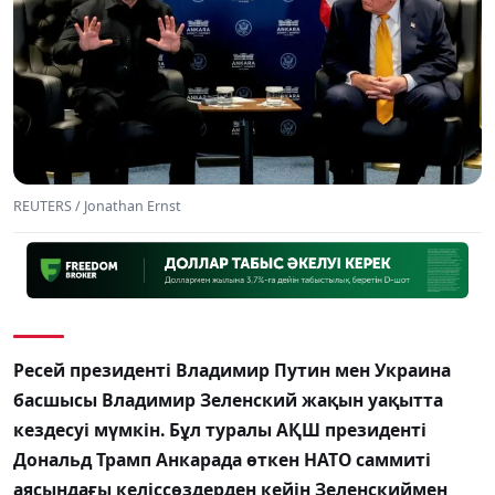
REUTERS / Jonathan Ernst
Ресей президенті Владимир Путин мен Украина
басшысы Владимир Зеленский жақын уақытта
кездесуі мүмкін. Бұл туралы АҚШ президенті
Дональд Трамп Анкарада өткен НАТО саммиті
аясындағы келіссөздерден кейін Зеленскиймен