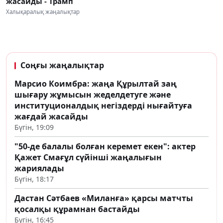
жасайды - Трамп
Халықаралық жаңалықтар
Соңғы жаңалықтар
Марсио Коимбра: жаңа Құрылтай заң
шығару жұмысын жеделдетуге және
институционалдық негіздерді нығайтуға
жағдай жасайды
Бүгін, 19:09
"50-де балалы болған керемет екен": актер
Қажет Смағұл сүйінші жаңалығын
жариялады
Бүгін, 18:17
Дастан Сәтбаев «Миланға» қарсы матчты
қосалқы құрамнан бастайды
Бүгін, 16:45