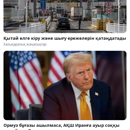
Қытай елге кіру және шығу ережелерін қатаңдатады
Халықаралық жаңалықтар
Ормуз бұғазы ашылмаса, АҚШ Иранға ауыр соққы