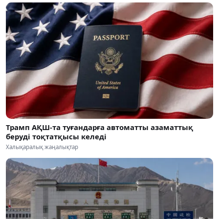
Трамп АҚШ-та туғандарға автоматты азаматтық
беруді тоқтатқысы келеді
Халықаралық жаңалықтар