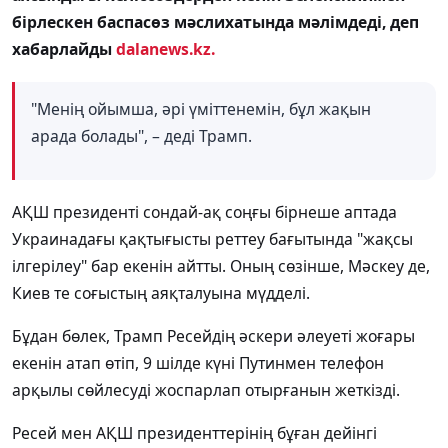
бірлескен баспасөз мәслихатында мәлімдеді, деп
хабарлайды
dalanews.kz.
"Менің ойымша, әрі үміттенемін, бұл жақын
арада болады", – деді Трамп.
АҚШ президенті сондай-ақ соңғы бірнеше аптада
Украинадағы қақтығысты реттеу бағытында "жақсы
ілгерілеу" бар екенін айтты. Оның сөзінше, Мәскеу де,
Киев те соғыстың аяқталуына мүдделі.
Бұдан бөлек, Трамп Ресейдің әскери әлеуеті жоғары
екенін атап өтіп, 9 шілде күні Путинмен телефон
арқылы сөйлесуді жоспарлап отырғанын жеткізді.
Ресей мен АҚШ президенттерінің бұған дейінгі