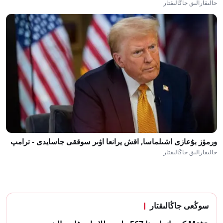
حالىقارالىق جاڭالىقتار
ورمۋز بۇعازى اشىلماسا, اقش يرانعا اۋىر سوققى جاسايدى - ترامپ
حالىقارالىق جاڭالىقتار
سوڭعى جاڭالىقتار