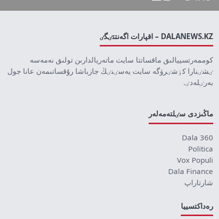
DALANEWS.KZ – اقپارات اگەنتتٸگٸ
كوممەرتسييالىق ماقساتتا سايت ماتەريالدارىن تولىق نەمەسە
ٸشٸنارا كٶشٸرۋگە سايت يەسٸنٸڭ جازباشا رۇقساتىمەن عانا جول
بەرٸلەدٸ.
ماڭىزدى سٸلتەمەلەر
Dala 360
Politica
Vox Populi
Dala Finance
شارتاراپ
رەداكتسييا