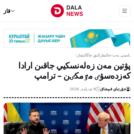
قاز
باستى بەت
/
حالىقارالىق جاڭالىقتار
/
پۋتين مەن زەلەنسكيي جاقىن ارادا
كەزدەسۋٸ مٷمكٸن – ترامپ
جۇرتباي قىپشاق
9 شٸلدە, 2026