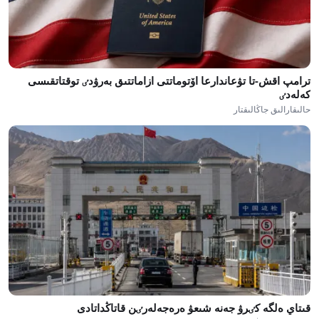
ترامپ اقش-تا تۋعاندارعا اۆتوماتتى ازاماتتىق بەرۋدٸ توقتاتقىسى
كەلەدٸ
حالىقارالىق جاڭالىقتار
قىتاي ەلگە كٸرۋ جەنە شىعۋ ەرەجەلەرٸن قاتاڭداتادى