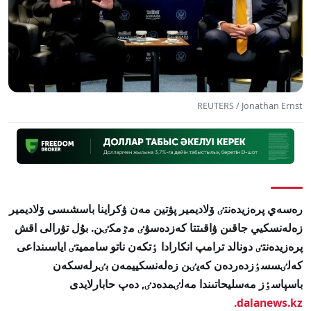
REUTERS / Jonathan Ernst
رەسەي پرەزيدەنتٸ ۆلاديمير پۋتين مەن ۋكراينا باسشىسى ۆلاديمير
زەلەنسكيي جاقىن ۋاقىتتا كەزدەسۋٸ مٷمكٸن. بۇل تۋرالى اقش
پرەزيدەنتٸ دونالد ترامپ انكارادا ٶتكەن ناتو سامميتٸ اياسىنداعى
كەلٸسسٶزدەردەن كەيٸن زەلەنسكييمەن بٸرلەسكەن
باسپاسٶز مەسليحاتىندا مەلٸمدەدٸ, دەپ حابارلايدى
dalanews.kz.