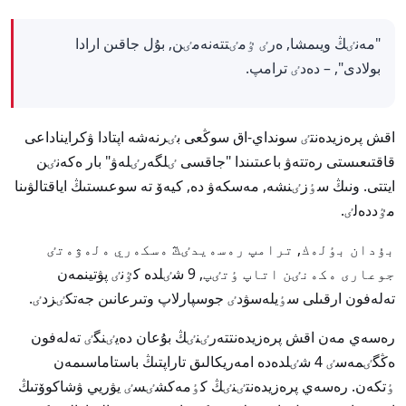
"مەنٸڭ ويىمشا, ەرٸ ٷمٸتتەنەمٸن, بۇل جاقىن ارادا
بولادى", – دەدٸ ترامپ.
اقش پرەزيدەنتٸ سونداي-اق سوڭعى بٸرنەشە اپتادا ۋكرايناداعى
قاقتىعىستى رەتتەۋ باعىتىندا "جاقسى ٸلگەرٸلەۋ" بار ەكەنٸن
ايتتى. ونىڭ سٶزٸنشە, مەسكەۋ دە, كيەۆ تە سوعىستىڭ اياقتالۋىنا
مٷددەلٸ.
بۇدان بٶلەك, ترامپ رەسەيدٸڭ ەسكەري ەلەۋەتٸ
جوعارى ەكەنٸن اتاپ ٶتٸپ, 9 شٸلدە كٷنٸ پۋتينمەن
تەلەفون ارقىلى سٶيلەسۋدٸ جوسپارلاپ وتىرعانىن جەتكٸزدٸ.
رەسەي مەن اقش پرەزيدەنتتەرٸنٸڭ بۇعان دەيٸنگٸ تەلەفون
ەڭگٸمەسٸ 4 شٸلدەدە امەريكالىق تاراپتىڭ باستاماسىمەن
ٶتكەن. رەسەي پرەزيدەنتٸنٸڭ كٶمەكشٸسٸ يۋريي ۋشاكوۆتىڭ