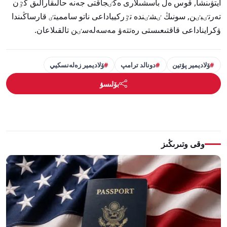
ايتۋىنشا, قوس ەل باسشىلارى ەكٸجاقتى جەنە حالىقارالىق كٷن
تەرتٸبٸن, سونىڭ ٸشٸندە تٷركيياداعى ناتو سامميتٸ قارساڭىندا
ۋكرايناداعى قاقتىعىستى رەتتەۋ مەسەلەسٸن تالقىلاعان.
ۆلاديمير پۋتين
دونالد ترامپ
ۆلاديمير زەلەنسكيي
بۆلىسۋ
وقى وتىرىڭىز