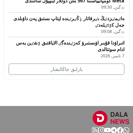
Meta كومپانيياسىنا 567 ملن دوللار ايىپپۇل سالىندى
بٷگىن, 09:30
ەلٸمٸزدٸڭ بٸرقاتار ٶڭٸرٸندە اپتاپ ىستىق پەن داۋىلدى
جەل كٷتٸلەدٸ
بٷگىن, 09:08
اتىراۋدا قۇبىر اۋىستىرۋ كەزٸندەگٸ الاياقتىق ٷشٸن بەس
ادام سوتتالدى
7 تامىز, 2026
بارلىق جاڭالىقتار