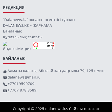
РЕДАКЦИЯ
“Dalanews.kz” ақпарат агенттігі туралы
DALANEWS.KZ – ЖАРНАМА
Байланыс
Құпиялылық саясаты
БАЙЛАНЫС
Алматы қаласы, Абылай хан даңғылы 79, 125 офис.
dalanews@mail.ru
+77019590709
+7707 878 8589
Copyright © 2025 dalanews.kz. Сайтты жасаған