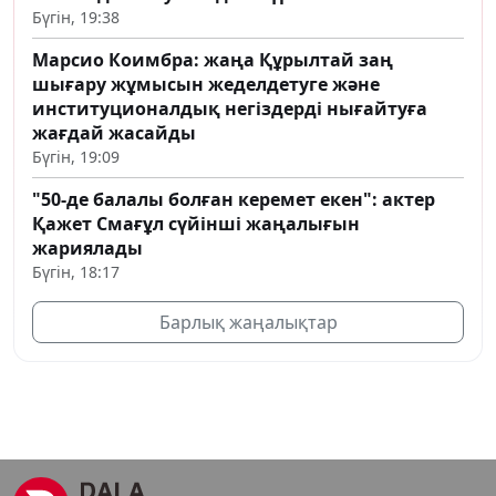
Бүгін, 19:38
Марсио Коимбра: жаңа Құрылтай заң
шығару жұмысын жеделдетуге және
институционалдық негіздерді нығайтуға
жағдай жасайды
Бүгін, 19:09
"50-де балалы болған керемет екен": актер
Қажет Смағұл сүйінші жаңалығын
жариялады
Бүгін, 18:17
Барлық жаңалықтар