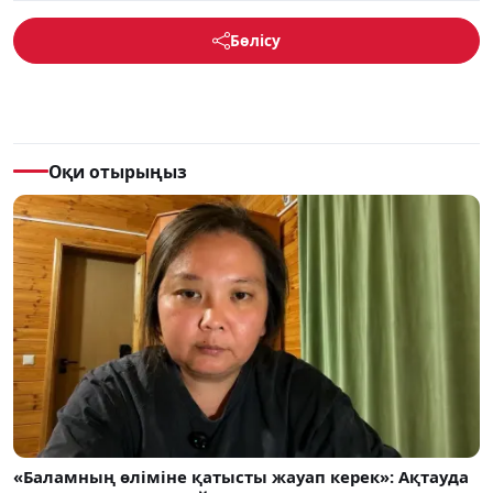
Бөлісу
Оқи отырыңыз
«Баламның өліміне қатысты жауап керек»: Ақтауда