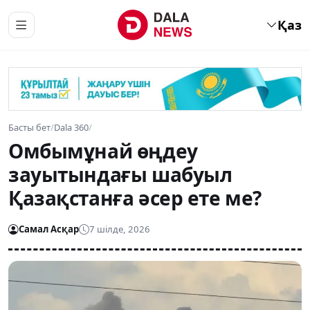
Қаз
Басты бет
/
Dala 360
/
Омбымұнай өңдеу
зауытындағы шабуыл
Қазақстанға әсер ете ме?
Самал Асқар
7 шілде, 2026