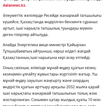
dalanews.kz.
Әлеуметтік желілерде Ресейде жанармай тапшылығы
күшейсе, Қазақстанда өндірілген бензинге сұраныс
артып, ішкі нарықта тапшылық туындауы мүмкін
деген пікірлер айтылуда.
Алайда Энергетика вице-министрі Қайырхан
Тұтқышбаевтың айтуынша, көрші елдегі жағдай
Қазақстанның ішкі нарығына кері әсер етпейді.
Оның сөзінше, елімізде мұнай өңдеу қуатын кезең-
кезеңімен ұлғайту жұмыстары жүргізіліп жатыр. Үш
мұнай өңдеу зауытын жаңғырту және олардың
өндірістік қуатын арттыру арқылы 2032 жылға қарай
ішкі нарықтағы жанармай тапшылығын толық жою
жоспарланған. Сонымен қатар жылдық қуаты 10 млн