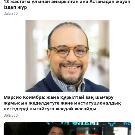
13 жастағы ұлынан айырылған ана Астанадан жауап
іздеп жүр
Dala 360
Марсио Коимбра: жаңа Құрылтай заң шығару
жұмысын жеделдетуге және институционалдық
негіздерді нығайтуға жағдай жасайды
Dala 360