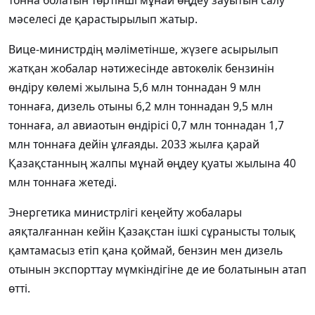
тонна болатын төртінші мұнай өңдеу зауытын салу
мәселесі де қарастырылып жатыр.
Вице-министрдің мәліметінше, жүзеге асырылып
жатқан жобалар нәтижесінде автокөлік бензинін
өндіру көлемі жылына 5,6 млн тоннадан 9 млн
тоннаға, дизель отыны 6,2 млн тоннадан 9,5 млн
тоннаға, ал авиаотын өндірісі 0,7 млн тоннадан 1,7
млн тоннаға дейін ұлғаяды. 2033 жылға қарай
Қазақстанның жалпы мұнай өңдеу қуаты жылына 40
млн тоннаға жетеді.
Энергетика министрлігі кеңейту жобалары
аяқталғаннан кейін Қазақстан ішкі сұранысты толық
қамтамасыз етіп қана қоймай, бензин мен дизель
отынын экспорттау мүмкіндігіне де ие болатынын атап
өтті.