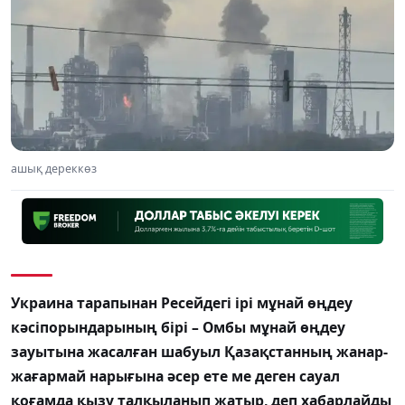
ашық дереккөз
Украина тарапынан Ресейдегі ірі мұнай өңдеу
кәсіпорындарының бірі – Омбы мұнай өңдеу
зауытына жасалған шабуыл Қазақстанның жанар-
жағармай нарығына әсер ете ме деген сауал
қоғамда қызу талқыланып жатыр, деп хабарлайды