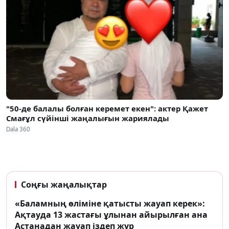
"50-де балалы болған керемет екен": актер Қажет
Смағұл сүйінші жаңалығын жариялады
Dala 360
Соңғы жаңалықтар
«Баламның өліміне қатысты жауап керек»:
Ақтауда 13 жастағы ұлынан айырылған ана
Астанадан жауап іздеп жүр