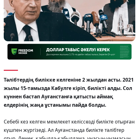
Тәлібтердің билікке келгеніне 2 жылдан асты. 2021
жылы 15-тамызда Кабулге кіріп, билікті алды. Сол
күннен бастап Ауғанстанға қатысты аймақ
елдерінің жаңа ұстанымы пайда болды.
Себебі кез келген мемлекет келіссөзді билікте отырған
күшпен жүргізеді. Ал Ауғанстанда билікте тәлібтер
отыр. Демек, қабылда-қабылдама, ұнасын-ұнамасын