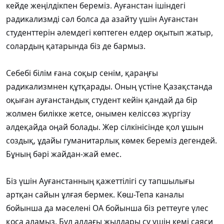
кейде жеңілдікпен береміз. Ауғанстан ішіндегі
радикализмді сәл болса да азайту үшін Ауғанстан
студенттерін әлемдегі көптеген елдер оқытып жатыр,
солардың қатарында біз де бармыз.
Себебі білім ғана соқыр сенім, қараңғы
радикализмнен құтқарады. Оның үстіне Қазақстанда
оқыған ауғанстандық студент кейін қандай да бір
жолмен билікке жетсе, онымен келіссөз жүргізу
әлдеқайда оңай болады. Жер сілкінісінде қол ұшын
создық, ұдайы гуманитарлық көмек береміз дегендей.
Бұның бәрі жайдан-жай емес.
Біз үшін Ауғанстанның қажеттілігі су тапшылығы
артқан сайын ұлғая бермек. Көш-Тепа каналы
бойынша да мәселені ОА бойынша біз реттеуге үлес
қоса аламыз. Бұл алдағы жылдары су үшін кемі саяси