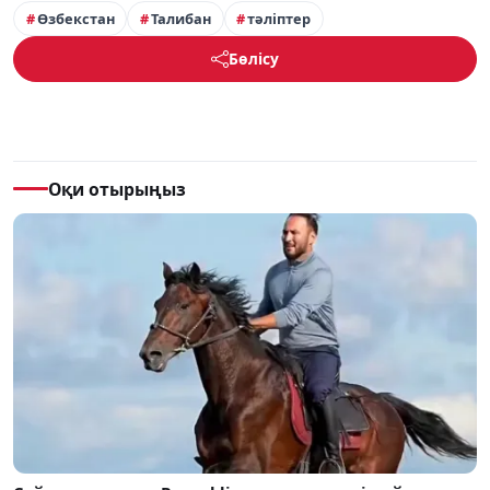
Өзбекстан
Талибан
тәліптер
Бөлісу
Оқи отырыңыз