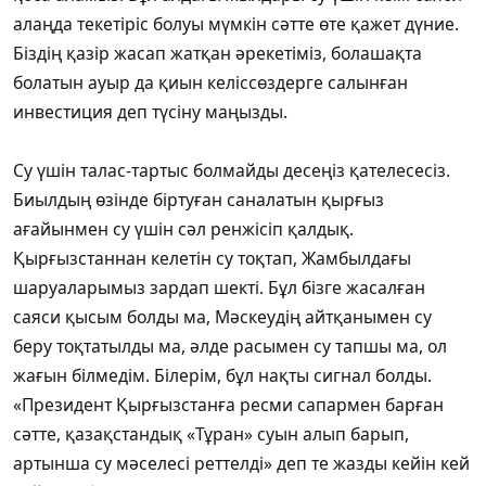
алаңда текетіріс болуы мүмкін сәтте өте қажет дүние.
Біздің қазір жасап жатқан әрекетіміз, болашақта
болатын ауыр да қиын келіссөздерге салынған
инвестиция деп түсіну маңызды.
Су үшін талас-тартыс болмайды десеңіз қателесесіз.
Биылдың өзінде біртуған саналатын қырғыз
ағайынмен су үшін сәл ренжісіп қалдық.
Қырғызстаннан келетін су тоқтап, Жамбылдағы
шаруаларымыз зардап шекті. Бұл бізге жасалған
саяси қысым болды ма, Мәскеудің айтқанымен су
беру тоқтатылды ма, әлде расымен су тапшы ма, ол
жағын білмедім. Білерім, бұл нақты сигнал болды.
«Президент Қырғызстанға ресми сапармен барған
сәтте, қазақстандық «Тұран» суын алып барып,
артынша су мәселесі реттелді» деп те жазды кейін кей