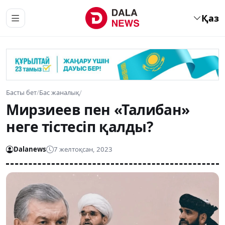
Қаз
Басты бет
/
Бас жаналық
/
Мирзиеев пен «Талибан»
неге тістесіп қалды?
Dalanews
7 желтоқсан, 2023