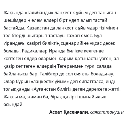
Жақында «Талибанды» лаңкестік ұйым деп таныған
шешімдерін әлем елдері біртіндеп алып тастай
бастайды. Қазақстан да лаңкестік ұйымдар тізімінен
тәлібтерді шығарып тастауы ғажап емес. Бұл
Ирандағы қазіргі биліктің сценарийіне ұқсас десек
болады. Радикалдар Иранда билікке келгенде
көптеген елдер олармен қарым-қатынасты үзген, ал
қазір көптеген елдердің Тегеранмен түрлі салада
байланысы бар. Тәлібтер де сол сияқты болады-ау.
Олар бұрын «лаңкестік ұйым» деп сипатталса, енді
толыққанды «Ауғанстан билігі» деген дәрежеге жетті.
Жақсы ма, жаман ба, бірақ қазіргі шынайылық
осындай.
Асхат Қасенғали
,
саясаттанушы