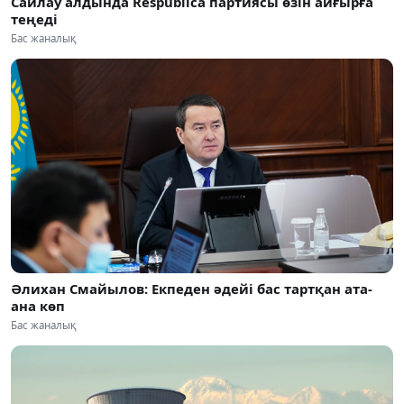
Сайлау алдында Respublica партиясы өзін айғырға
теңеді
Бас жаналық
Әлихан Смайылов: Екпеден әдейі бас тартқан ата-
ана көп
Бас жаналық