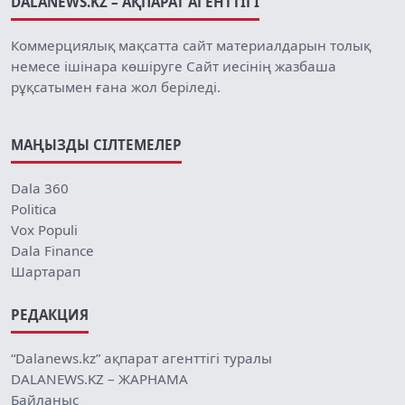
DALANEWS.KZ – АҚПАРАТ АГЕНТТІГІ
Коммерциялық мақсатта сайт материалдарын толық
немесе ішінара көшіруге Сайт иесінің жазбаша
рұқсатымен ғана жол беріледі.
МАҢЫЗДЫ СІЛТЕМЕЛЕР
Dala 360
Politica
Vox Populi
Dala Finance
Шартарап
РЕДАКЦИЯ
“Dalanews.kz” ақпарат агенттігі туралы
DALANEWS.KZ – ЖАРНАМА
Байланыс