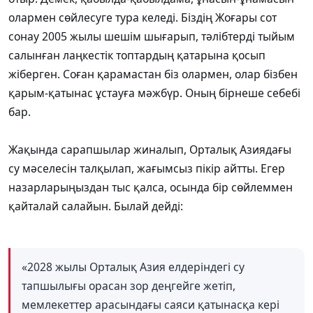
олармен сөйлесуге тура келеді. Біздің Жоғары сот
сонау 2005 жылы шешім шығарып, тәлібтерді тыйым
салынған лаңкестік топтардың қатарына қосып
жіберген. Соған қарамастан біз олармен, олар бізбен
қарым-қатынас ұстауға мәжбүр. Оның бірнеше себебі
бар.
Жақында сарапшылар жиналып, Орталық Азиядағы
су мәселесін талқылап, жағымсыз пікір айтты. Егер
назарларыңыздан тыс қалса, осында бір сөйлеммен
қайталай салайын. Былай дейді:
«2028 жылы Орталық Азия елдеріндегі су
тапшылығы орасан зор деңгейге жетіп,
мемлекеттер арасындағы саяси қатынасқа кері