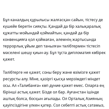
Бұл каналдың құрылысы жалғасқан сайын, тістесу де
күшейе беретін сияқты. Қандай да бір халықаралық
құжатты мойындай қоймайтын, қандай да бір
конвенцияға қол қоймаған, әлемнің жартысында
террорлық ұйым деп танылған тәлібтермен тістесіп
мәселені шешу қиын-ау. Бұл тұста дипломатия көбірек
қажет.
Тәлібтерге не қажет, соны беру және өзімізге қажет
ресурсты алу. Міне, қазіргі қысқа мерзімдегі міндет
осы. Ал «Талибанға» көп дүние қажет емес. Оларға ең
бірінші астық қажет. Бізде ол бар. Ауғанстан ішінде
аштық болса, босқын ағылады. Ол Орталық Азияның
қауіпсіздігіне үлкен қатер. Сол себепті астық сатамыз,