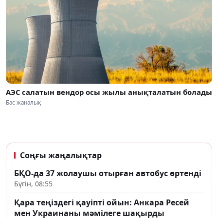
АЭС салатын вендор осы жылы анықталатын болады
Бас жаналық
Соңғы жаңалықтар
БҚО-да 37 жолаушы отырған автобус өртенді
Бүгін, 08:55
Қара теңіздегі қауіпті ойын: Анкара Ресей
мен Украинаны мәмілеге шақырды