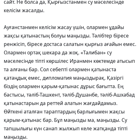
сайт. Не болса да, Қырғызстанмен су мәселесінде
келісім жасалды.
Ауғанстанмен келісім жасау үшін, олармен ұдайы
жақсы қатынастың болуы маңызды. Тәлібтер біресе
ренжісіп, біресе достаса салатын қырғыз ағайын емес.
Олармен ортақ шекара да жоқ. «Талибан» су
мәселесінде тіпті көршілес Иранмен көктемде атысып
та алғаны бар. Сол себепті олармен қатынаста
қатаңдық емес, дипломатия маңыздырақ. Қазіргі
біздің олармен қарым-қатынас дұрыс бағытта. Ең
бастысы, тәліб-Ташкент, тәліб-Душанбе, тәліб-Ашхабад
қатынастарын да реттей алатын жағдайдамыз.
Өйткені аталған тараптардың барлығымен жақсы
қарым-қатынас бар. Бұл маңызды ма, маңызды. Су
тапшылығы күн санап жылжып келе жатқанда тіпті
маңызды.