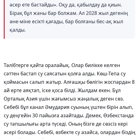
әсер ете бастайды». Оқу да, қабылдау да қиын.
Бірақ бұл жаны бар болжам. Ал 2028 жыл дегенің
әне-міне есікті қағады, бар болғаны бес-ақ жыл
қалды.
Тәлібтерге қайта оралайық. Олар билікке келген
сәттен бастап су саясатын қолға алды. Көш-Тепа су
қоймасын салып жатыр. Алғашқы бөлігін жоспардан 8
ай ерте аяқтап, іске қоса білді. Жылдам екен. Бұл
Орталық Азия үшін жағымсыз жаңалық деген сөз.
Себебі бұл канал Әмудария суының үштен бірін алып,
су деңгейін 30 пайызға азайтады. Демек, Өзбекстанда
су тапшылығы арта түседі. Оның бізге де сөзсіз кері
әсері болады. Себебі, өзбекте су азайса, олардан біздің