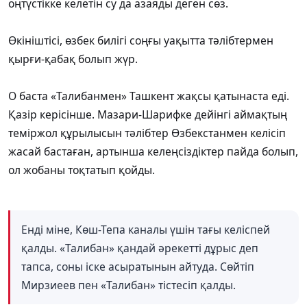
оңтүстікке келетін су да азаяды деген сөз.
Өкініштісі, өзбек билігі соңғы уақытта тәлібтермен
қырғи-қабақ болып жүр.
О баста «Талибанмен» Ташкент жақсы қатынаста еді.
Қазір керісінше. Мазари-Шарифке дейінгі аймақтың
теміржол құрылысын тәлібтер Өзбекстанмен келісіп
жасай бастаған, артынша келеңсіздіктер пайда болып,
ол жобаны тоқтатып қойды.
Енді міне, Көш-Тепа каналы үшін тағы келіспей
қалды. «Талибан» қандай әрекетті дұрыс деп
тапса, соны іске асыратынын айтуда. Сөйтіп
Мирзиеев пен «Талибан» тістесіп қалды.