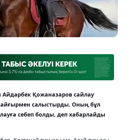
ы Айдарбек Қожаназаров сайлау
 айғырмен салыстырды. Оның бұл
лауға себеп болды, деп хабарлайды
е бар, Қостанай тұқымы ма, Адай тұқымы