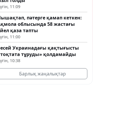
жыл толды
үгін, 11:09
Пышақтап, пәтерге қамап кеткен:
Ақмола облысында 58 жастағы
әйел қаза тапты
үгін, 11:00
Ресей Украинадағы қақтығысты
«тоқтата тұруды» қолдамайды
үгін, 10:38
Барлық жаңалықтар