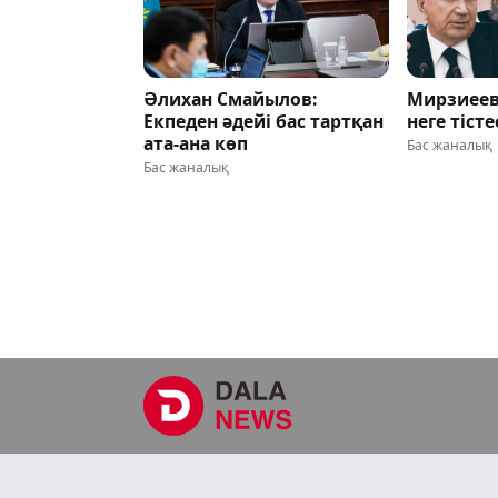
Әлихан Смайылов:
Мирзиеев
Екпеден әдейі бас тартқан
неге тіст
ата-ана көп
Бас жаналық
Бас жаналық