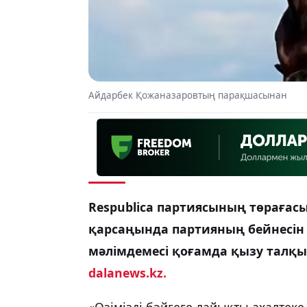
Айдарбек Қожаназаровтың парақшасынан
Respublica партиясының төрағас
қарсаңында партияның бейнесін
мәлімдемесі қоғамда қызу талқы
dalanews.kz.
«Өзімізді бәйгеге лайықты ахалтек