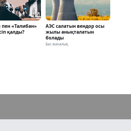
 пен «Талибан»
АЭС салатын вендор осы
есіп қалды?
жылы анықталатын
болады
Бас жаналық