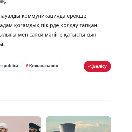
ақ.
йлауалды коммуникацияда ерекше
адам қоғамдық пікірде қолдау тапқан
ылығы мен саяси мәніне қатысты сын-
ы.
espublica
Қожаназаров
Бөлісу