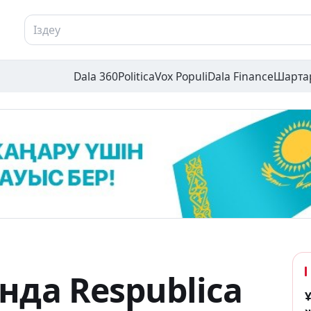
Dala 360
Politica
Vox Populi
Dala Finance
Шарта
нда Respublica