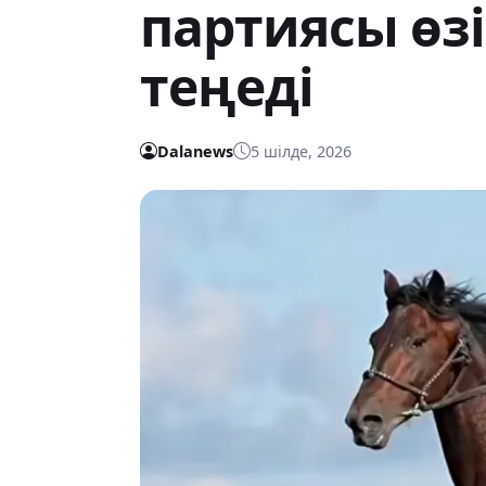
партиясы өз
теңеді
Dalanews
5 шілде, 2026