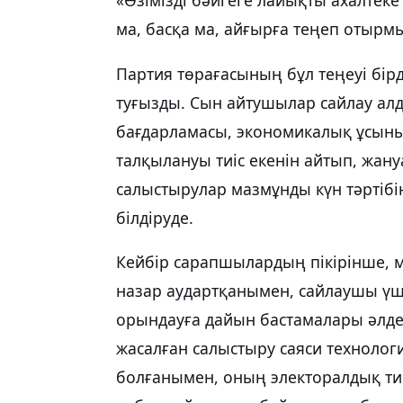
ма, басқа ма, айғырға теңеп отырмы
Партия төрағасының бұл теңеуі бірде
туғызды. Сын айтушылар сайлау алд
бағдарламасы, экономикалық ұсын
талқылануы тиіс екенін айтып, жа
салыстырулар мазмұнды күн тәртібі
білдіруде.
Кейбір сарапшылардың пікірінше, м
назар аудартқанымен, сайлаушы ү
орындауға дайын бастамалары әлд
жасалған салыстыру саяси технолог
болғанымен, оның электоралдық ти