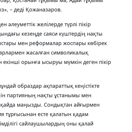
з», – деді Қожаназаров.
н әлеуметтік желілерде түрлі пікір
ындағы кезеңде саяси күштердің нақты
ыстары мен реформалар жоспары көбірек
нуарлармен жасалған символикалық
н екінші орынға ысыруы мүмкін деген пікір
ұндай образдар ақпараттық кеңістікте
шін партияның нақты ұстанымы мен
еқайда маңызды. Сондықтан айғырмен
ия тұрғысынан есте қалатын қадам
імділігі сайлаушылардың оны қалай