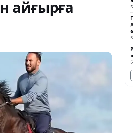
ін айғырға
Б
Б
Б