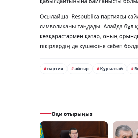
қабылдайтынына байланысты болм
Осылайша, Respublica партиясы са
символиканы таңдады. Алайда бұл қ
көзқарастармен қатар, оның орынд
пікірлердің де күшеюіне себеп болд
партия
айғыр
Құрылтай
R
Оқи отырыңыз