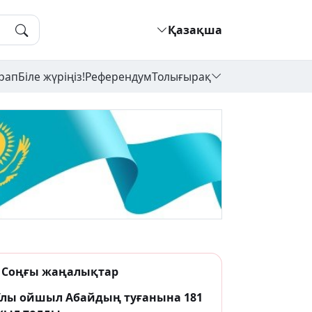
Қазақша
рап
Біле жүріңіз!
Референдум
Толығырақ
Соңғы жаңалықтар
Ұлы ойшыл Абайдың туғанына 181