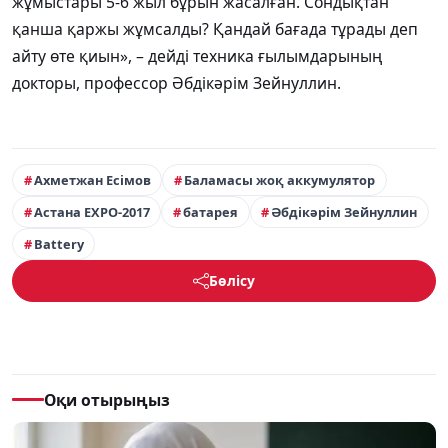
жұмыстары 5-6 жыл бұрын жасалған. Сондықтан
қанша қаржы жұмсалды? Қандай бағада тұрады деп
айту өте қиын», – дейді техника ғылымдарының
докторы, профессор Әбдікәрім Зейнуллин.
Ахметжан Есімов
Баламасы жоқ аккумулятор
Астана EXPO-2017
батарея
Әбдікәрім Зейнуллин
Battery
Бөлісу
Оқи отырыңыз