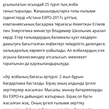
ұсынылатын осындай 25 түрлі тың жоба
таныстырылды. Жаңашылдықтарға толы ғылыми
ізденістерді «Астана EXPO-2017» ұлттық
компаниясының басқарма төрағасы Ахметжан Есімов
пен Энергетика министрі Владимир Школьник аралап
көрді. Егер ғалымдардың баламалы қуат көздерін
дамытуға бағытталған еңбектері тиімділігін дәлелдесе,
халықаралық көрмеге қойылады. Ал жобалардың іске
асуына бизнесмендер атсалысып, мемлекет
тарапынан да қаржыландырылуда.
«Әр жобаның бағасы әртүрлі. 2 жыл бұрын
бағдарлама басталды. Бірақ оның алдында іргелі
зерттеулер жасалған. Мысалы, мынау батареяларды
біз EXPO-ға дайындап жатырмыз. Бірақ ол бүгін
жасалған жоқ. Оның іргелі ғылыми зерттеу