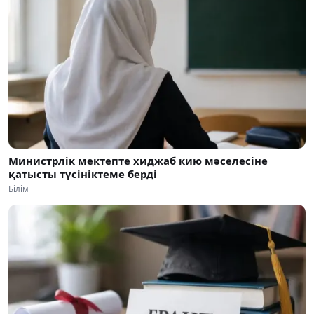
Министрлік мектепте хиджаб кию мәселесіне
қатысты түсініктеме берді
Білім