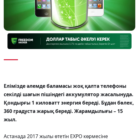
Елімізде әлемде баламасы жоқ қалта телефоны
секілді шағын пішіндегі аккумулятор жасалынуда.
Қондырғы 1 киловатт энергия береді. Бұдан бөлек,
360 градуста жарық береді. Жарамдылығы – 15
жыл.
Астанада 2017 жылы өтетін EXPO көрмесіне