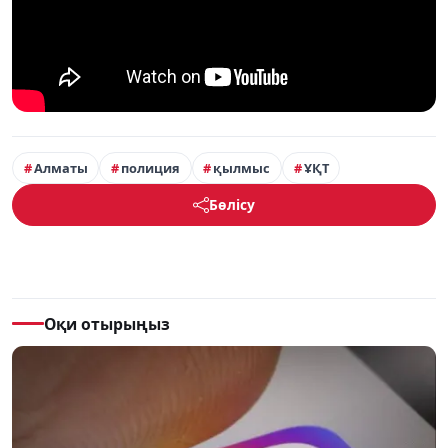
Алматы
полиция
қылмыс
ҰҚТ
Бөлісу
Оқи отырыңыз