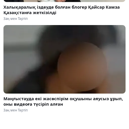
Халықаралық іздеуде болған блогер Қайсар Камза
Қазақстанға жеткізілді
Заң мен Тәртіп
Маңғыстауда екі жасөспірім оқушыны аяусыз ұрып,
оны видеоға түсіріп алған
Заң мен Тәртіп