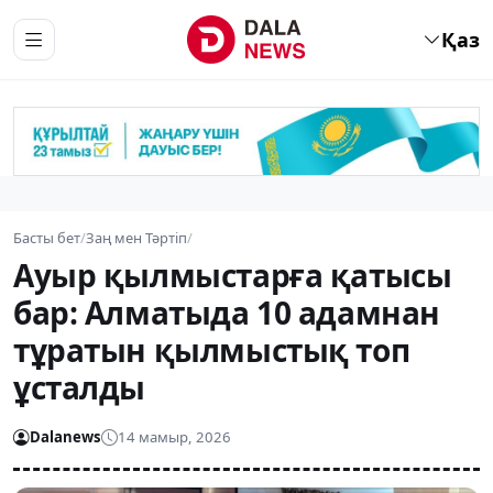
Қаз
Басты бет
/
Заң мен Тәртіп
/
Ауыр қылмыстарға қатысы
бар: Алматыда 10 адамнан
тұратын қылмыстық топ
ұсталды
Dalanews
14 мамыр, 2026