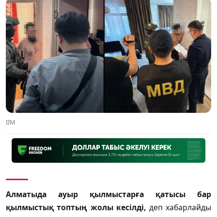
ІІМ
Алматыда ауыр қылмыстарға қатысы бар
қылмыстық топтың жолы кесілді,
деп хабарлайды