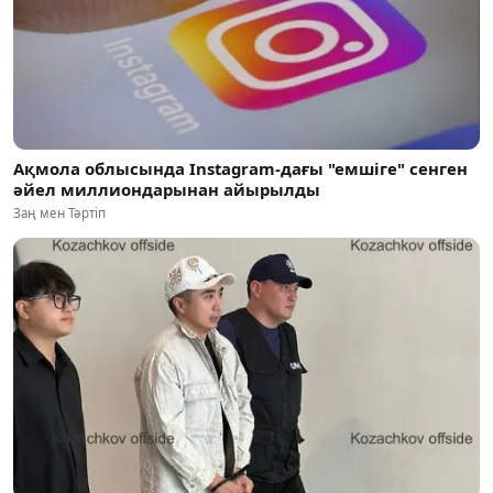
Ақмола облысында Instagram-дағы "емшіге" сенген
әйел миллиондарынан айырылды
Заң мен Тәртіп