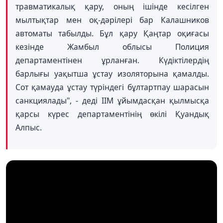
травматикалық қару, оның ішінде кесілген
мылтықтар мен оқ-дәрілері бар Калашников
автоматы табылды. Бұл қару Қаңтар оқиғасы
кезінде Жамбыл облысы Полиция
департаментінен ұрланған. Күдіктілердің
барлығы уақытша ұстау изоляторына қамалды.
Сот қамауда ұстау түріндегі бұлтартпау шарасын
санкциялады", - деді ІІМ ұйымдасқан қылмысқа
қарсы күрес департаментінің өкілі Қуандық
Алпыс.