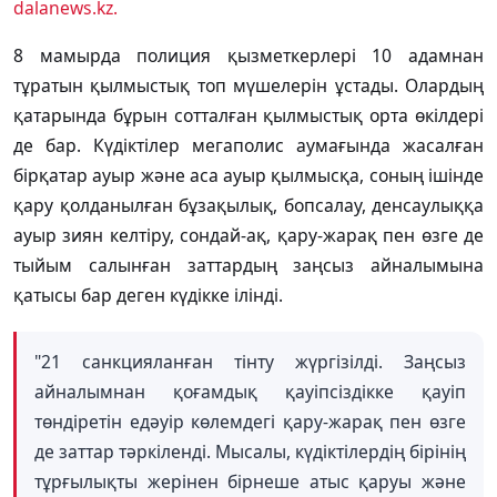
dalanews.kz.
8 мамырда полиция қызметкерлері 10 адамнан
тұратын қылмыстық топ мүшелерін ұстады. Олардың
қатарында бұрын сотталған қылмыстық орта өкілдері
де бар. Күдіктілер мегаполис аумағында жасалған
бірқатар ауыр және аса ауыр қылмысқа, соның ішінде
қару қолданылған бұзақылық, бопсалау, денсаулыққа
ауыр зиян келтіру, сондай-ақ, қару-жарақ пен өзге де
тыйым салынған заттардың заңсыз айналымына
қатысы бар деген күдікке ілінді.
"21 санкцияланған тінту жүргізілді. Заңсыз
айналымнан қоғамдық қауіпсіздікке қауіп
төндіретін едәуір көлемдегі қару-жарақ пен өзге
де заттар тәркіленді. Мысалы, күдіктілердің бірінің
тұрғылықты жерінен бірнеше атыс қаруы және