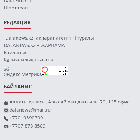
Dala Finance
Шартарап
РЕДАКЦИЯ
“Dalanews.kz” ақпарат агенттігі туралы
DALANEWS.KZ – ЖАРНАМА
Байланыс
Құпиялылық саясаты
БАЙЛАНЫС
Алматы қаласы, Абылай хан даңғылы 79, 125 офис.
dalanews@mail.ru
+77019590709
+7707 878 8589