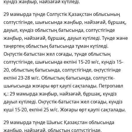
күндіз жаңбыр, найзағай күтіледі.
29 мамырда түнде Солтүстік Қазақстан облысының
солтүстігінде, шығысында жаңбыр, найзағай, бұршақ,
дауыл, күндіз облыстың батысында, солтүстігінде
жаңбыр, найзағай, бұршақ, дауыл күтіледі. Түнде және
таңертең облыстың батысында тұман күтіледі.
Оңтүстік-батыстан жел соғады, түнде облыстың
солтүстігінде, шығысында екпіні 15-20 м/с, күндіз 15-
20, облыстың батысында, солтүстігінде, оңтүстігінде
екпіні 23-28 м/с. Облыстың батысында, солтүстік-
шығысында жоғары өрт қаупі сақталады. Петропавл
қ.: 29 мамырда жаңбыр, найзағай, бұршақ, күндіз
дауыл күтіледі. Оңтүстік-батыстан жел соғады, күндіз
күші 15-20, екпіні 25 м/с. Жоғары өрт қаупі сақталады.
29 мамырда түнде Шығыс Қазақстан облысында
жаңбыр, найзағай, облыстың солтүстігінде,