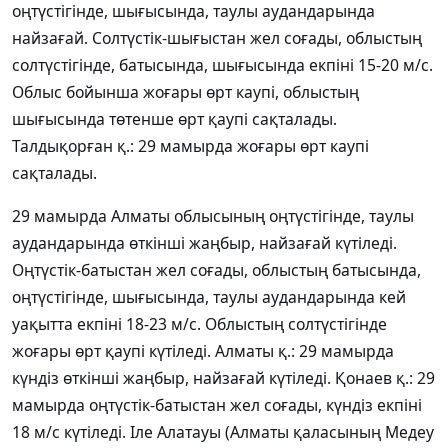
оңтүстігінде, шығысында, таулы аудандарында
найзағай. Солтүстік-шығыстан жел соғады, облыстың
солтүстігінде, батысында, шығысында екпіні 15-20 м/с.
Облыс бойынша жоғары өрт каупі, облыстың
шығысында төтенше өрт қаупі сақталады.
Талдықорған қ.: 29 мамырда жоғары өрт каупі
сақталады.
29 мамырда Алматы облысының оңтүстігінде, таулы
аудандарында өткінші жаңбыр, найзағай күтіледі.
Оңтүстік-батыстан жел соғады, облыстың батысында,
оңтүстігінде, шығысында, таулы аудандарында кей
уақытта екпіні 18-23 м/с. Облыстың солтүстігінде
жоғары өрт қаупі күтіледі. Алматы қ.: 29 мамырда
күндіз өткінші жаңбыр, найзағай күтіледі. Қонаев қ.: 29
мамырда оңтүстік-батыстан жел соғады, күндіз екпіні
18 м/с күтіледі. Іле Алатауы (Алматы қаласының Медеу