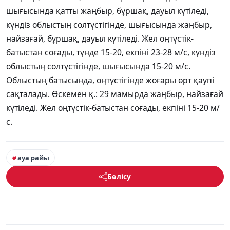
шығысында қатты жаңбыр, бұршақ, дауыл күтіледі,
күндіз облыстың солтүстігінде, шығысында жаңбыр,
найзағай, бұршақ, дауыл күтіледі. Жел оңтүстік-
батыстан соғады, түнде 15-20, екпіні 23-28 м/с, күндіз
облыстың солтүстігінде, шығысында 15-20 м/с.
Облыстың батысында, оңтүстігінде жоғары өрт қаупі
сақталады. Өскемен қ.: 29 мамырда жаңбыр, найзағай
күтіледі. Жел оңтүстік-батыстан соғады, екпіні 15-20 м/
с.
ауа райы
Бөлісу