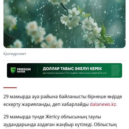
Қазгидромет
29 мамырда ауа райына байланысты бірнеше өңірде
ескерту жарияланды, деп хабарлайды
dalanews.kz.
29 мамырда түнде Жетісу облысының таулы
аудандарында аздаған жаңбыр күтіледі. Облыстың