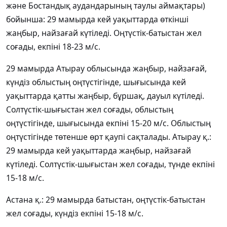
және Бостандық аудандарының таулы аймақтары)
бойынша: 29 мамырда кей уақыттарда өткінші
жаңбыр, найзағай күтіледі. Оңтүстік-батыстан жел
соғады, екпіні 18-23 м/с.
29 мамырда Атырау облысында жаңбыр, найзағай,
күндіз облыстың оңтүстігінде, шығысында кей
уақыттарда қатты жаңбыр, бұршақ, дауыл күтіледі.
Солтүстік-шығыстан жел соғады, облыстың
оңтүстігінде, шығысында екпіні 15-20 м/с. Облыстың
оңтүстігінде төтенше өрт қаупі сақталады. Атырау қ.:
29 мамырда кей уақыттарда жаңбыр, найзағай
күтіледі. Солтүстік-шығыстан жел соғады, түнде екпіні
15-18 м/с.
Астана қ.: 29 мамырда батыстан, оңтүстік-батыстан
жел соғады, күндіз екпіні 15-18 м/с.