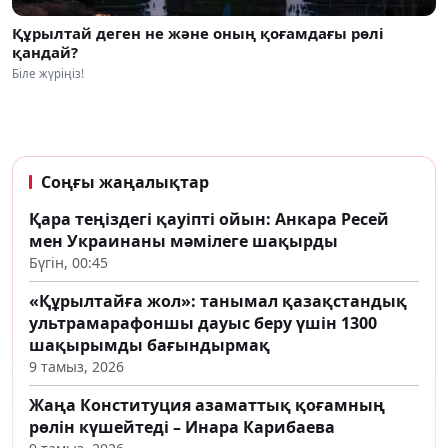
Құрылтай деген не және оның қоғамдағы рөлі
қандай?
Біле жүріңіз!
Соңғы жаңалықтар
Қара теңіздегі қауіпті ойын: Анкара Ресей
мен Украинаны мәмілеге шақырды
Бүгін, 00:45
«Құрылтайға жол»: танымал қазақстандық
ультрамарафоншы дауыс беру үшін 1300
шақырымды бағындырмақ
9 тамыз, 2026
Жаңа Конституция азаматтық қоғамның
рөлін күшейтеді – Инара Карибаева