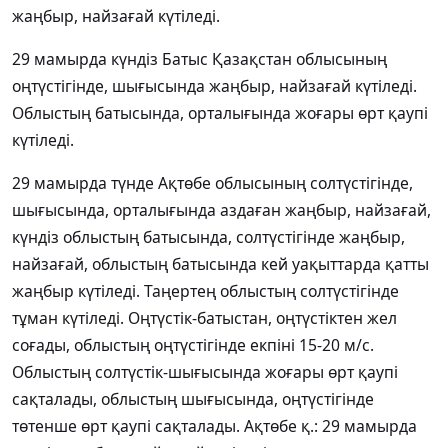
жаңбыр, найзағай күтіледі.
29 мамырда күндіз Батыс Қазақстан облысының
оңтүстігінде, шығысында жаңбыр, найзағай күтіледі.
Облыстың батысында, орталығында жоғары өрт қаупі
күтіледі.
29 мамырда түнде Ақтөбе облысының солтүстігінде,
шығысында, орталығында аздаған жаңбыр, найзағай,
күндіз облыстың батысында, солтүстігінде жаңбыр,
найзағай, облыстың батысында кей уақыттарда қатты
жаңбыр күтіледі. Таңертең облыстың солтүстігінде
тұман күтіледі. Оңтүстік-батыстан, оңтүстіктен жел
соғады, облыстың оңтүстігінде екпіні 15-20 м/с.
Облыстың солтүстік-шығысында жоғары өрт қаупі
сақталады, облыстың шығысында, оңтүстігінде
төтенше өрт қаупі сақталады. Ақтөбе қ.: 29 мамырда