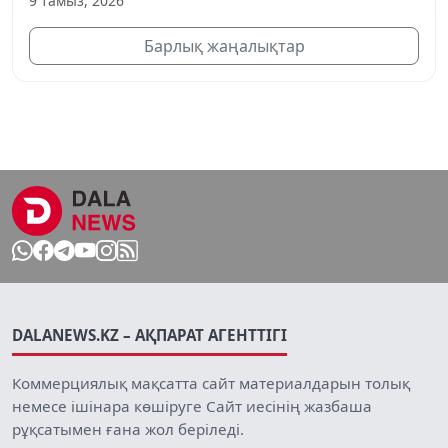
9 тамыз, 2026
Барлық жаңалықтар
DALANEWS.KZ – АҚПАРАТ АГЕНТТІГІ
Коммерциялық мақсатта сайт материалдарын толық
немесе ішінара көшіруге Сайт иесінің жазбаша
рұқсатымен ғана жол беріледі.