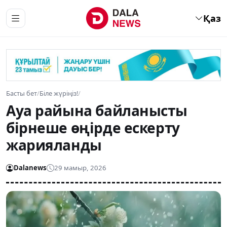
Қаз
Басты бет
/
Біле жүріңіз!
/
Ауа райына байланысты
бірнеше өңірде ескерту
жарияланды
Dalanews
29 мамыр, 2026