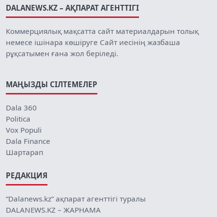
DALANEWS.KZ – АҚПАРАТ АГЕНТТІГІ
Коммерциялық мақсатта сайт материалдарын толық
немесе ішінара көшіруге Сайт иесінің жазбаша
рұқсатымен ғана жол беріледі.
МАҢЫЗДЫ СІЛТЕМЕЛЕР
Dala 360
Politica
Vox Populi
Dala Finance
Шартарап
РЕДАКЦИЯ
“Dalanews.kz” ақпарат агенттігі туралы
DALANEWS.KZ – ЖАРНАМА