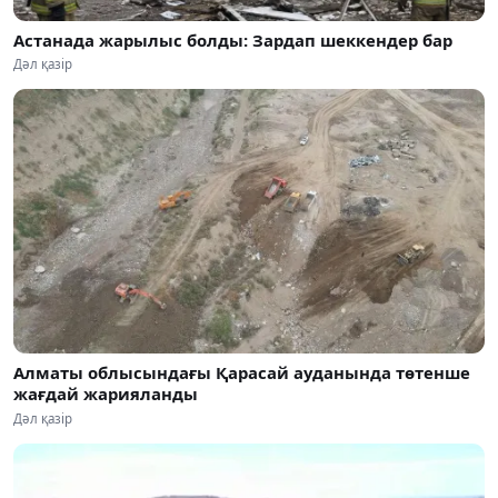
Астанада жарылыс болды: Зардап шеккендер бар
Дәл қазір
Алматы облысындағы Қарасай ауданында төтенше
жағдай жарияланды
Дәл қазір