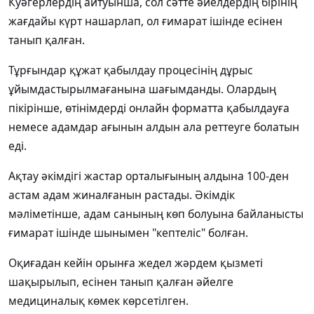
Куәгерлердің айтуынша, сол сәтте әйелдердің бірінің
жағдайы күрт нашарлап, ол ғимарат ішінде есінен
танып қалған.
Тұрғындар құжат қабылдау процесінің дұрыс
ұйымдастырылмағанына шағымданды. Олардың
пікірінше, өтінімдерді онлайн форматта қабылдауға
немесе адамдар ағынын алдын ала реттеуге болатын
еді.
Ақтау әкімдігі жастар орталығының алдына 100-ден
астам адам жиналғанын растады. Әкімдік
мәліметінше, адам санының көп болуына байланысты
ғимарат ішінде шынымен "кептеліс" болған.
Оқиғадан кейін орынға жедел жәрдем қызметі
шақырылып, есінен танып қалған әйелге
медициналық көмек көрсетілген.