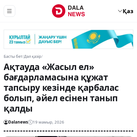
Қаз
Басты бет
/
Дәл қазір
/
Ақтауда «Жасыл ел»
бағдарламасына құжат
тапсыру кезінде қарбалас
болып, әйел есінен танып
қалды
Dalanews
19 мамыр, 2026