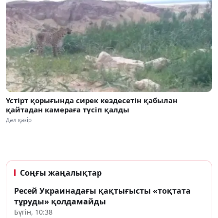
Үстірт қорығында сирек кездесетін қабылан
қайтадан камераға түсіп қалды
Дәл қазір
Соңғы жаңалықтар
Ресей Украинадағы қақтығысты «тоқтата
тұруды» қолдамайды
Бүгін, 10:38