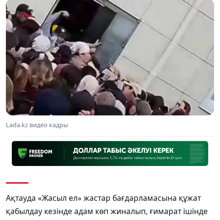
Lada.kz видео кадры
Ақтауда «Жасыл ел» жастар бағдарламасына құжат
қабылдау кезінде адам көп жиналып, ғимарат ішінде