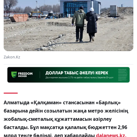
Zakon.Kz
Алматыда «Қалқаман» стансасынан «Барлық»
базарына дейін созылатын жаңа метро желісінің
жобалық-сметалық құжаттамасын әзірлеу
басталды. Бұл мақсатқа қалалық бюджеттен 2,96
млрд теңге бөлінді, деп хабарлайды
dalanews.kz.