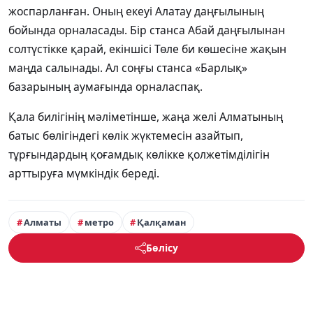
жоспарланған. Оның екеуі Алатау даңғылының
бойында орналасады. Бір станса Абай даңғылынан
солтүстікке қарай, екіншісі Төле би көшесіне жақын
маңда салынады. Ал соңғы станса «Барлық»
базарының аумағында орналаспақ.
Қала билігінің мәліметінше, жаңа желі Алматының
батыс бөлігіндегі көлік жүктемесін азайтып,
тұрғындардың қоғамдық көлікке қолжетімділігін
арттыруға мүмкіндік береді.
Алматы
метро
Қалқаман
Бөлісу