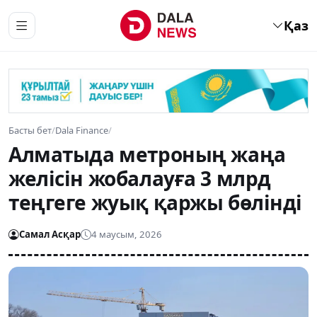
Қаз
Басты бет
/
Dala Finance
/
Алматыда метроның жаңа
желісін жобалауға 3 млрд
теңгеге жуық қаржы бөлінді
Самал Асқар
4 маусым, 2026