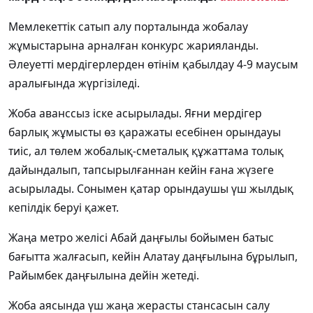
Мемлекеттік сатып алу порталында жобалау
жұмыстарына арналған конкурс жарияланды.
Әлеуетті мердігерлерден өтінім қабылдау 4-9 маусым
аралығында жүргізіледі.
Жоба аванссыз іске асырылады. Яғни мердігер
барлық жұмысты өз қаражаты есебінен орындауы
тиіс, ал төлем жобалық-сметалық құжаттама толық
дайындалып, тапсырылғаннан кейін ғана жүзеге
асырылады. Сонымен қатар орындаушы үш жылдық
кепілдік беруі қажет.
Жаңа метро желісі Абай даңғылы бойымен батыс
бағытта жалғасып, кейін Алатау даңғылына бұрылып,
Райымбек даңғылына дейін жетеді.
Жоба аясында үш жаңа жерасты стансасын салу