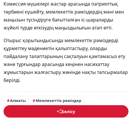
Комиссия мүшелері жастар арасында патриоттық
тәрбиені күшейту, мемлекеттік рәміздердің мәні мен
маңызын түсіндіруге бағытталған іс-шараларды
жүйелі түрде өткізудің маңыздылығын атап өтті.
Отырыс қорытындысында мемлекеттік рәміздерді
құрметтеу мәдениетін қалыптастыру, оларды
пайдалану талаптарының сақталуын қамтамасыз ету
және тұрғындар арасында кеңінен насихаттау
жұмыстарын жалғастыру жөнінде нақты тапсырмалар
берілді.
Алматы
Мемлекеттік рәміздер
Бөлісу