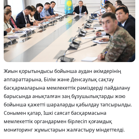
Жиын қорытындысы бойынша аудан әкімдерінің
аппараттарына, Білім және Денсаулық сақтау
басқармаларына мемлекеттік рәміздерді пайдалану
барысында анықталған заң бұзушылықтарды жою
бойынша қажетті шараларды қабылдау тапсырылды.
Сонымен қатар, Ішкі саясат басқармасына
мемлекеттік органдармен бірлесіп қоғамдық
мониторинг жұмыстарын жалғастыру міндеттелді.