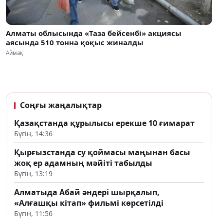
Алматы облысында «Таза бейсенбі» акциясы
аясында 510 тонна қоқыс жиналды
Аймақ
Соңғы жаңалықтар
Қазақстанда құрылысы ерекше 10 ғимарат
Бүгін, 14:36
Қырғызстанда су қоймасы маңынан басы
жоқ ер адамның мәйіті табылды
Бүгін, 13:19
Алматыда Абай әндері шырқалып,
«Алғашқы кітап» фильмі көрсетілді
Бүгін, 11:56