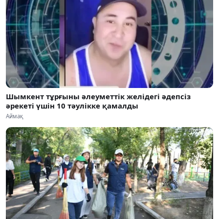
Шымкент тұрғыны әлеуметтік желідегі әдепсіз
әрекеті үшін 10 тәулікке қамалды
Аймақ