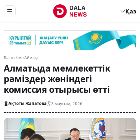
Қаз
Басты бет
/
Аймақ
/
Алматыда мемлекеттік
рәміздер жөніндегі
комиссия отырысы өтті
Ақтоты Жапатова
3 маусым, 2026