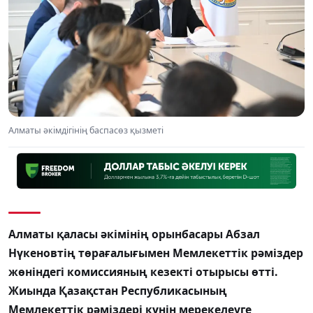
Алматы әкімдігінің баспасөз қызметі
Алматы қаласы әкімінің орынбасары Абзал
Нүкеновтің төрағалығымен Мемлекеттік рәміздер
жөніндегі комиссияның кезекті отырысы өтті.
Жиында Қазақстан Республикасының
Мемлекеттік рәміздері күнін мерекелеуге