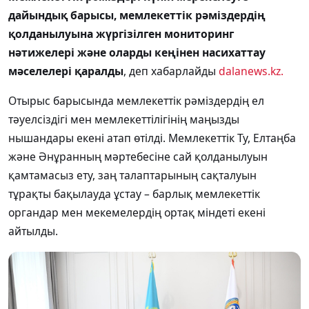
дайындық барысы, мемлекеттік рәміздердің
қолданылуына жүргізілген мониторинг
нәтижелері және оларды кеңінен насихаттау
мәселелері қаралды
, деп хабарлайды
dalanews.kz.
Отырыс барысында мемлекеттік рәміздердің ел
тәуелсіздігі мен мемлекеттілігінің маңызды
нышандары екені атап өтілді. Мемлекеттік Ту, Елтаңба
және Әнұранның мәртебесіне сай қолданылуын
қамтамасыз ету, заң талаптарының сақталуын
тұрақты бақылауда ұстау – барлық мемлекеттік
органдар мен мекемелердің ортақ міндеті екені
айтылды.