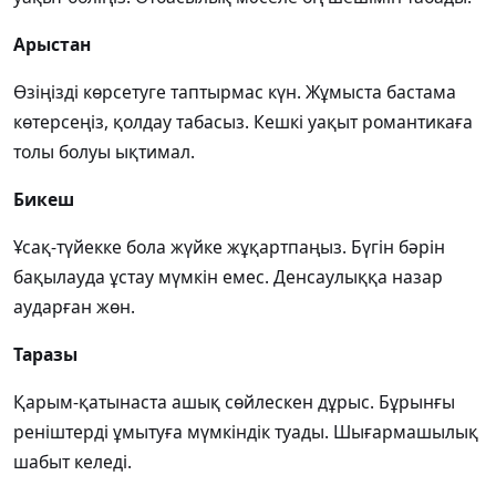
Арыстан
Өзіңізді көрсетуге таптырмас күн. Жұмыста бастама
көтерсеңіз, қолдау табасыз. Кешкі уақыт романтикаға
толы болуы ықтимал.
Бикеш
Ұсақ-түйекке бола жүйке жұқартпаңыз. Бүгін бәрін
бақылауда ұстау мүмкін емес. Денсаулыққа назар
аударған жөн.
Таразы
Қарым-қатынаста ашық сөйлескен дұрыс. Бұрынғы
реніштерді ұмытуға мүмкіндік туады. Шығармашылық
шабыт келеді.