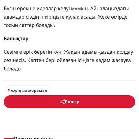
Бүгін ерекше идеялар келуі мүмкін. Айналаңыздағы
адамдар сіздің пікіріңізге құлақ асады. Жеке өмірде
тосын сәттер болады.
Балықтар
Сезімге ерік беретін күн. Жақын адамыңыздан қолдау
сезінесіз. Көптен бері ойлаған ісіңізге қадам жасауға
болады.
жұлдыз жорамал
Бөлісу
Оқи отырыңыз