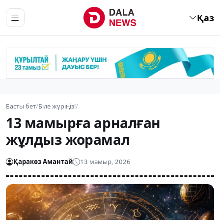
Қаз
Басты бет
/
Біле жүріңіз!
/
13 мамырға арналған
жұлдыз жорамал
Қаракөз Амантай
13 мамыр, 2026