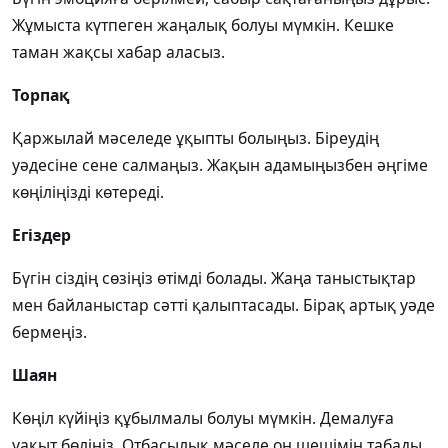
Жұмыста күтпеген жаңалық болуы мүмкін. Кешке
таман жақсы хабар аласыз.
Торпақ
Қаржылай мәселеде ұқыпты болыңыз. Біреудің
уәдесіне сене салмаңыз. Жақын адамыңызбен әңгіме
көңіліңізді көтереді.
Егіздер
Бүгін сіздің сөзіңіз өтімді болады. Жаңа таныстықтар
мен байланыстар сәтті қалыптасады. Бірақ артық уәде
бермеңіз.
Шаян
Көңіл күйіңіз құбылмалы болуы мүмкін. Демалуға
уақыт бөліңіз. Отбасылық мәселе оң шешімін табады.