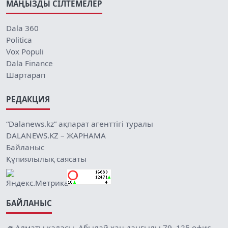
МАҢЫЗДЫ СІЛТЕМЕЛЕР
Dala 360
Politica
Vox Populi
Dala Finance
Шартарап
РЕДАКЦИЯ
“Dalanews.kz” ақпарат агенттігі туралы
DALANEWS.KZ – ЖАРНАМА
Байланыс
Құпиялылық саясаты
БАЙЛАНЫС
Алматы қаласы, Абылай хан даңғылы 79, 125 офис.