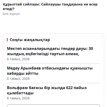
Құрылтай сайлауы: Сайлаушы таңдауына не әсер
етеді?
Біле жүріңіз!
Соңғы жаңалықтар
Мектеп асханаларындағы тендер дауы: 30
жылдық еңбегімізді тартып алмақ
6 тамыз, 2026
Медеу Арынбаев отбасындағы қуанышты
хабарды айтты
6 тамыз, 2026
Вольфрам бағасы бір жылда 622 пайыз
қымбаттады
6 тамыз, 2026