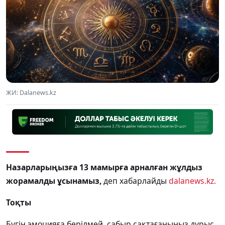
ЖИ: Dalanews.kz
Назарларыңызға 13 мамырға арналған жұлдыз
жорамалды ұсынамыз,
деп хабарлайды
dalanews.kz.
Тоқты
Бүгін эмоцияға берілмей, сабыр сақтағаныңыз дұрыс.