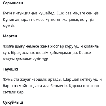
Сарышаян
Бүгін интуицияңыз күшейеді. Ішкі сезіміңізге сеніңіз.
Құпия ақпарат немесе күтпеген жаңалық естуіңіз
мүмкін.
Мерген
Жолға шығу немесе жаңа жоспар құру үшін қолайлы
күн. Бірақ асығыс шешім қабылдамаңыз. Кешке
жақсы демалыс күтіп тұр.
Тауешкі
Жұмыста жауапкершілік артады. Шаршап кетпеу үшін
бәрін өз мойныңызға ала бермеңіз. Қаржы жағынан
сәттілік бар.
Суқұйғыш