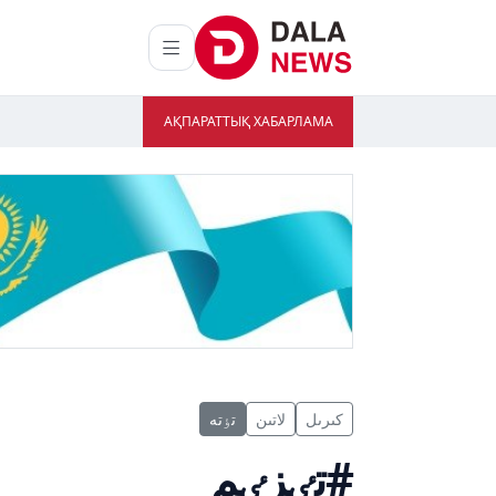
АҚПАРАТТЫҚ ХАБАРЛАМА
كىرىل
لاتىن
تٶتە
#تٸزٸم