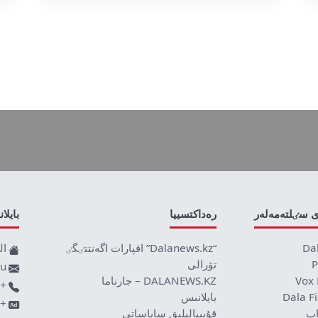
ى سٸلتەمەلەر
رەداكتسييا
بايلا
Da
“Dalanews.kz” اقپارات اگەنتتٸگٸ
ال
P
تۋرالى
ru
Vox 
DALANEWS.KZ – جارناما
+77019590709
Dala F
بايلانىس
+7707 878 8589
اپ
قۇپييالىلىق ساياساتى