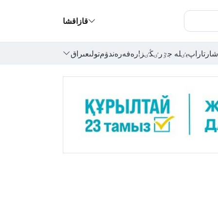
قازاقشا
شارتاراپ
بٸلە جٷرٸڭٸز!
رەفەرەندۋم
تولىعىراق