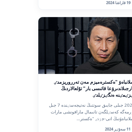
19 قاراشا 2024
لانباەۆ "ەكسترەميزم مەن تەرروريزمدٸ
رجىلاندىرۋعا قاتىسى بار" تۇلعالاردىڭ
زٸمٸنە ەنگٸزٸلدٸ
2023 جىلى جابىق سوتتىڭ نەتيجەسٸندە 7 جىل
رمەگە كەسٸلگەن تانىمال مارافونشى مارات
لانباەۆتىڭ اتى-جٶنٸ "ەكستر...
11 سەۋٸر 2024