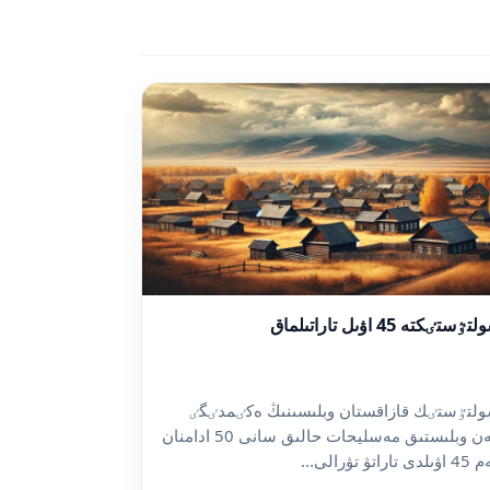
ٷستٸكتە 45 اۋىل تاراتىلماق
لتٷستٸك قازاقستان وبلىسىنىڭ ەكٸمدٸگٸ
مەن وبلىستىق مەسليحات حالىق سانى 50 ادامنان
دى تاراتۋ تۋرالى...