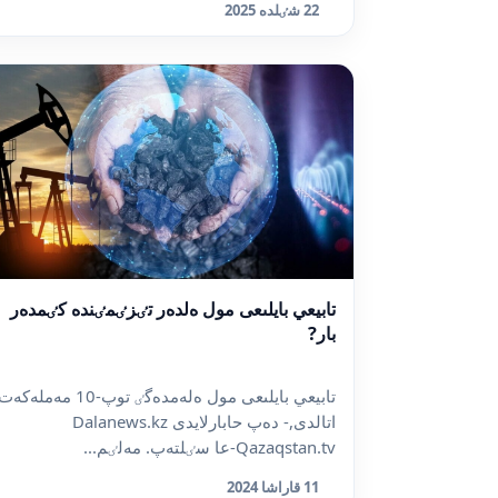
22 شٸلدە 2025
تابيعي بايلىعى مول ەلدەر تٸزٸمٸندە كٸمدەر
بار?
تابيعي بايلىعى مول ەلەمدەگٸ توپ-10 مەملەكە
اتالدى,- دەپ حابارلايدى Dalanews.kz
Qazaqstan.tv-عا سٸلتەپ. مەلٸم...
11 قاراشا 2024