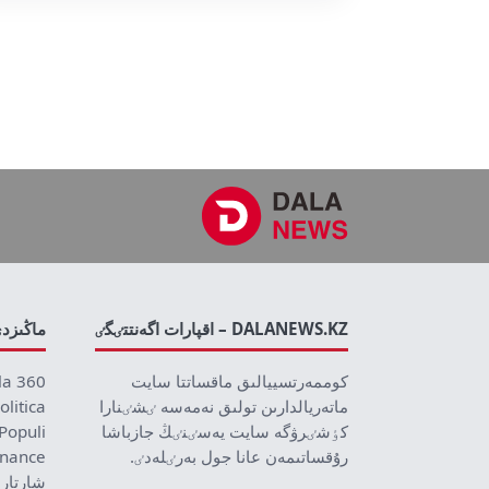
DALANEWS.KZ – اقپارات اگەنتتٸگٸ
ماڭىزد
كوممەرتسييالىق ماقساتتا سايت
la 360
ماتەريالدارىن تولىق نەمەسە ٸشٸنارا
olitica
كٶشٸرۋگە سايت يەسٸنٸڭ جازباشا
Populi
رۇقساتىمەن عانا جول بەرٸلەدٸ.
inance
شارتار