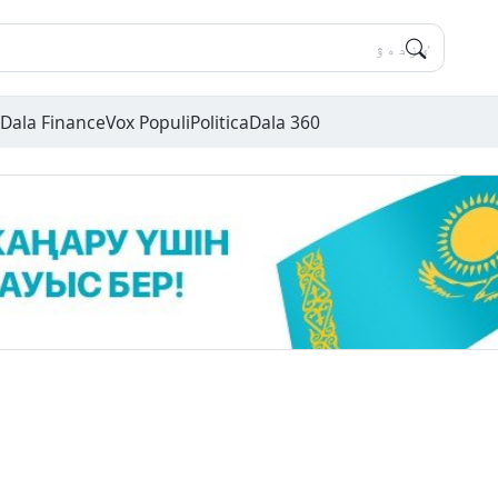
Dala Finance
Vox Populi
Politica
Dala 360