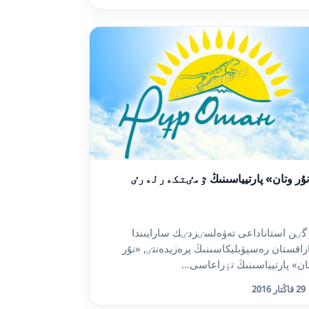
ۇر وتان» پارتيياسىنىڭ ٷمٸتكەرلەرٸ
گٸن استاناداعى تەۋەلسٸزدٸك سارايىندا
زاقستان رەسپۋبليكاسىنىڭ پرەزيدەنتٸ, «نۇر
ان» پارتيياسىنىڭ تٶراعاسى...
29 قاڭتار 2016