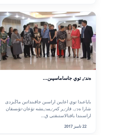
ەندٸ توي جاساماسپىن...
باياعىدا توي اعايىن اراسىن جاقىنداتىن ماڭىزدى
شارا ەدٸ. قازٸر كەرٸسٸنشە تۋعان-تۋىسقان
اراسىندا باقتالاستىقتى ق...
22 تامىز 2017