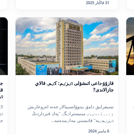
31 قاڭتار 2025
قازۇۋ-داعى اتىشۋلى تٸزٸم: كٸم, قالاي
جى
جازالاندى?
قا
تٸ
تسيفرلىق دامۋ, يننوۆاتسييالار جەنە اەروعارىش
ت
ٶنەركەسٸبٸ مينيسترلٸگٸ "پەك قىزداردىڭ
تٷ
تٸزٸمٸنە" قاتىستى مەلٸمدەمە...
جى
6 مامىر 2024