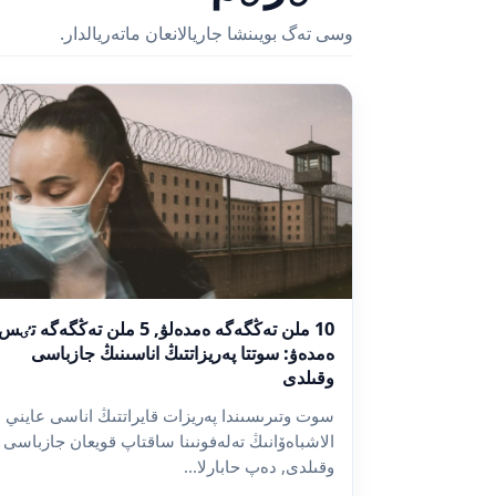
وسى تەگ بويىنشا جاريالانعان ماتەريالدار.
10 ملن تەڭگەگە ەمدەلۋ, 5 ملن تەڭگەگە تٸس
ەمدەۋ: سوتتا پەريزاتتىڭ اناسىنىڭ جازباسى
وقىلدى
سوت وتىرىسىندا پەريزات قايراتتىڭ اناسى عايني
الاشباەۆانىڭ تەلەفونىنا ساقتاپ قويعان جازباسى
وقىلدى, دەپ حابارلا...