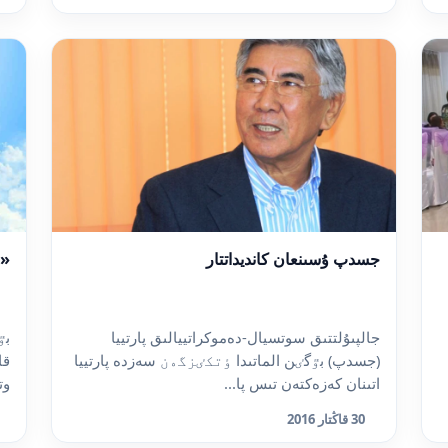
جسدپ ۇسىنعان كانديداتتار
«ن
جالپىۇلتتىق سوتسيال-دەموكراتييالىق پارتييا
بٷ
(جسدپ) بٷگٸن الماتىدا ٶتكٸزگەن سەزدە پارتييا
قا
اتىنان كەزەكتەن تىس پا...
وت
30 قاڭتار 2016