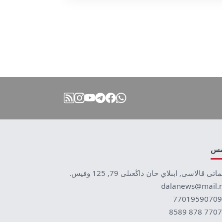
نىس
ماتى قالاسى, ابىلاي حان داڭعىلى 79, 125 وفيس.
dalanews@mail.