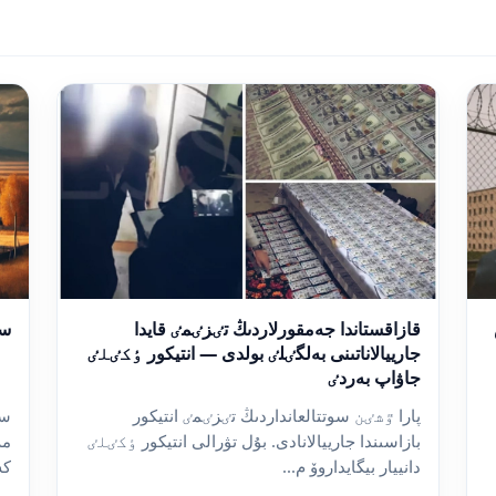
سولت
قازاقستاندا جەمقورلاردىڭ تٸزٸمٸ قايدا
جارييالاناتىنى بەلگٸلٸ بولدى — انتيكور ٶكٸلٸ
جاۋاپ بەردٸ
سو
پارا ٷشٸن سوتتالعانداردىڭ تٸزٸمٸ انتيكور
بازاسىندا جارييالانادى. بۇل تۋرالى انتيكور ٶكٸلٸ
كەم 45 اۋىل
دانييار بيگايداروۆ م...