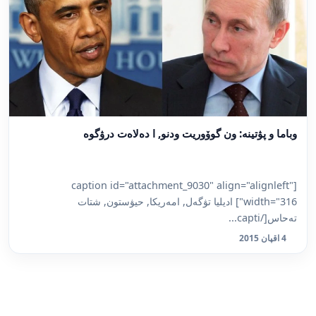
وباما و پۋتينە: ون گوۆوريت ودنو, ا دەلاەت درۋگوە
[caption id="attachment_9030" align="alignleft"
width="316"] اديليا تۋگەل, امەريكا, حيۋستون, شتات
تەحاس[/capti...
4 اقپان 2015