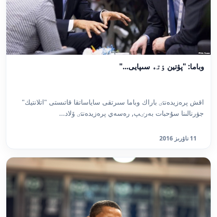
وباما: "پۋتين ٶتە سىپايى..."
اقش پرەزيدەنتٸ باراك وباما سىرتقى ساياساتقا قاتىستى "اتلانتيك"
جۋرنالىنا سۇحبات بەرٸپ, رەسەي پرەزيدەنتٸ ۆلاد...
11 ناۋرىز 2016