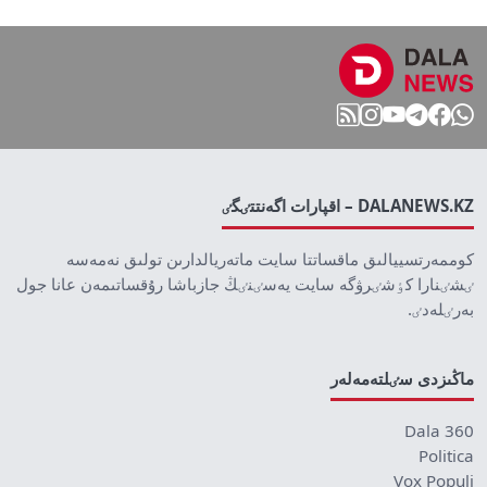
DALANEWS.KZ – اقپارات اگەنتتٸگٸ
كوممەرتسييالىق ماقساتتا سايت ماتەريالدارىن تولىق نەمەسە
ٸشٸنارا كٶشٸرۋگە سايت يەسٸنٸڭ جازباشا رۇقساتىمەن عانا جول
بەرٸلەدٸ.
ماڭىزدى سٸلتەمەلەر
Dala 360
Politica
Vox Populi