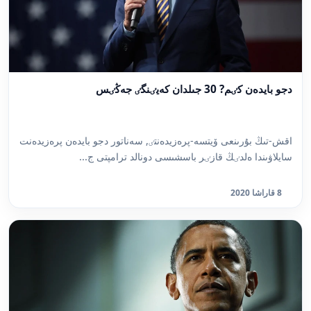
دجو بايدەن كٸم? 30 جىلدان كەيٸنگٸ جەڭٸس
اقش-تىڭ بۇرىنعى ۆيتسە-پرەزيدەنتٸ, سەناتور دجو بايدەن پرەزيدەنت
سايلاۋىندا ەلدٸڭ قازٸر باسشىسى دونالد ترامپتى ج...
8 قاراشا 2020