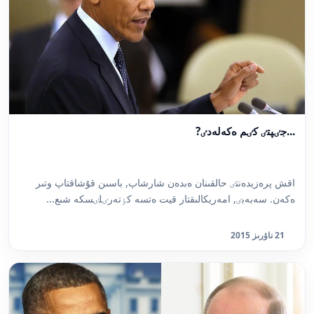
...جٸپتٸ كٸم ەكەلەدٸ?
اقش پرەزيدەنتٸ حالقىنان ەبدەن شارشاپ, باسىن قۇشاقتاپ وتىر
ەكەن. سەبەبٸ, امەريكالىقتار قيت ەتسە كٶتەرٸلٸسكە شىع...
21 ناۋرىز 2015