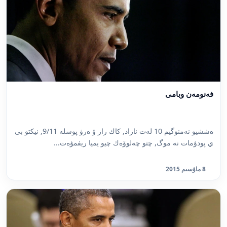
فەنومەن وبامى
ەششيو نەمنوگيم 10 لەت نازاد, كاك راز ۆ ەرۋ پوسلە 9/11, نيكتو بى
ي پودۋمات نە موگ, چتو چەلوۆەك چيو يميا ريفمۋەت...
8 ماۋسىم 2015