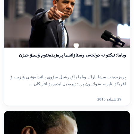
وباما: نيكتو نە دولجەن وستاۆاتسيا پرەزيدەنتوم ۆسيۋ جيزن
پرەزيدەنت سشا باراك وباما زاۆەرشيل سۆوي پياتيدنەۆنىي ۆيزيت ۆ
افريكۋ. ناپوسلەدوك ون پرەدۋپرەديل ليدەروۆ افريكان...
29 شٸلدە 2015