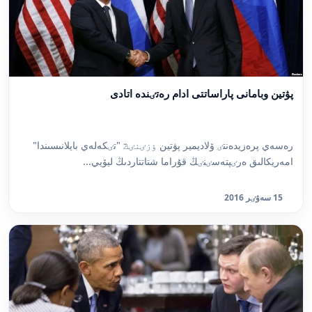
پۋتين وبامانى پاراساتتى ادام رەتٸندە اتادى
رەسەي پرەزيدەنتٸ ۆلاديمير پۋتين ٶزٸنٸڭ "تٸكەلەي بايلانىسىندا"
امەريكالىق ەرٸپتەسٸنٸڭ قۇراما شتاتتاردىڭ ليۆيي...
15 سەۋٸر 2016