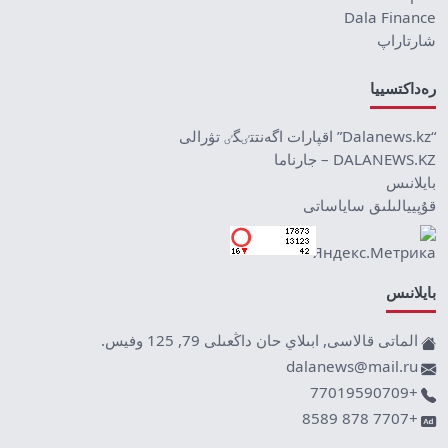
Dala Finance
شارتاراپ
رەداكتسييا
“Dalanews.kz” اقپارات اگەنتتٸگٸ تۋرالى
DALANEWS.KZ – جارناما
بايلانىس
قۇپييالىلىق ساياساتى
بايلانىس
الماتى قالاسى, ابىلاي حان داڭعىلى 79, 125 وفيس.
dalanews@mail.ru
+77019590709
+7707 878 8589