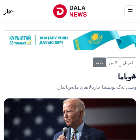
قاز
كىرىل
لاتىن
تٶتە
#وباما
وسى تەگ بويىنشا جاريالانعان ماتەريالدار.