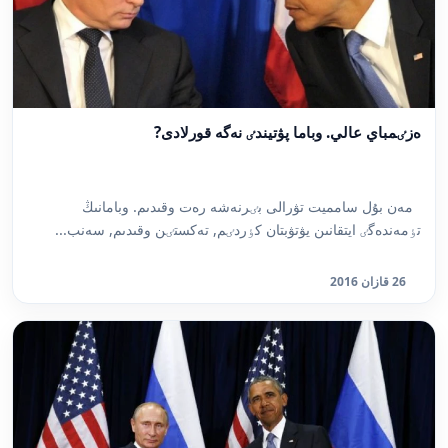
ەزٸمباي عالي. وباما پۋتيندٸ نەگە قورلادى?
مەن بۇل سامميت تۋرالى بٸرنەشە رەت وقىدىم. وبامانىڭ
تٶمەندەگٸ ايتقانىن يۋتۋبتان كٶردٸم, تەكستٸن وقىدىم, سەنب...
26 قازان 2016