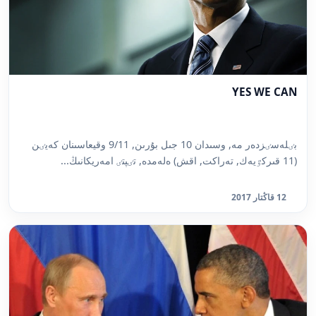
YES WE CAN
بٸلەسٸزدەر مە, وسىدان 10 جىل بۇرىن, 9/11 وقيعاسىنان كەيٸن
(11 قىركٷيەك, تەراكت, اقش) ەلەمدە, تٸپتٸ امەريكانىڭ...
12 قاڭتار 2017