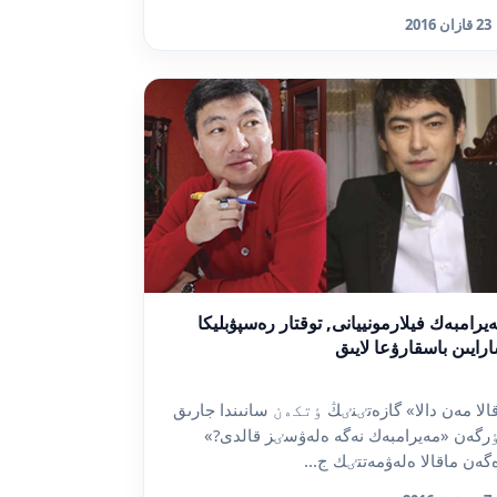
23 قازان 2016
يرامبەك فيلارمونييانى, توقتار رەسپۋبليكا
رايىن باسقارۋعا لايىق
الا مەن دالا» گازەتٸنٸڭ ٶتكەن سانىندا جارىق
رگەن «مەيرامبەك نەگە ەلەۋسٸز قالدى?»
گەن ماقالا ەلەۋمەتتٸك ج...