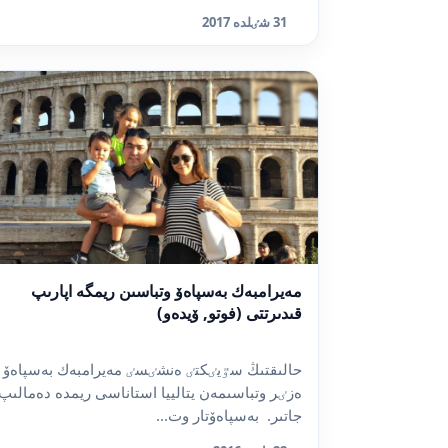
31 شٸلدە 2017
مەيرامبەك بەسپاەۆ وتباسىن ريمگە اپارىپ
قىدىرتتى (فوتو, ۆيدەو)
حالىقتىڭ سٷيٸكتٸ ەنشٸسٸ مەيرامبەك بەسپاەۆ
ەزٸر وتباسىمەن يتالييا استاناسى ريمدە دەمالىپ
جاتىر. بەسپاەۆتار وت...