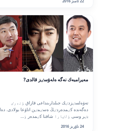
22 تامىز 2016
مەيرامبەك نەگە ەلەۋسٸز قالدى?
تەۋەلسٸزدٸك جىلدارىنداعى قازاق ٶنەرٸ
دەگەندە كٸمدەردٸڭ ەسٸمٸن اتاۋعا بولادى. دە
بٸر وسى ٶلٸارا شاقتا كٸمدەر ٶ...
24 ناۋرىز 2016