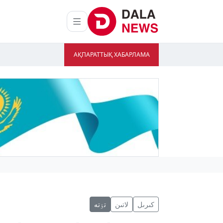
АҚПАРАТТЫҚ ХАБАРЛАМА
كىرىل
لاتىن
تٶتە