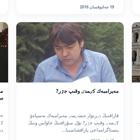
19 جەلتوقسان 2016
مەيرامبەك كٸمدٸ وقىپ جٷر?
مە
سا
قازاقتىڭ بٸرتۋار ەنشٸسٸ مەيرامبەك بەسپاەۆ
«ق
كٸمدٸ وقىپ جٷر? بۇل سۇراقتىڭ جاۋابىن ونىڭ
كٶ
ينستاگرامداعى پاراقشاسىنا...
دە