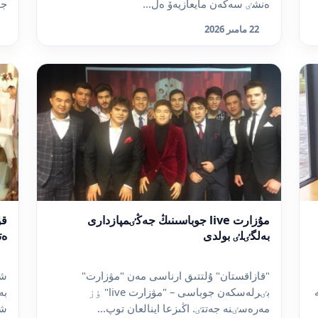
ەنشٸ سەكەن مايعازيەۆ ەل...
جۋ
22 مامىر 2026
مۇزارت live جوباسىنىڭ جەڭٸمپازدارى
قۇ
بەلگٸلٸ بولدى
ەت
"قازاقستان" ۇلتتىق ارناسى مەن "مۋزارت"
شى
بٸرلەسكەن جوباسى – "مۋزارت live" ٶز
بە
مەرەسٸنە جەتتٸ. اڭىزعا اينالعان توپ...
شى