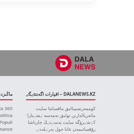
DALANEWS.KZ – اقپارات اگەنتتٸگٸ
ماڭىزد
كوممەرتسييالىق ماقساتتا سايت
la 360
ماتەريالدارىن تولىق نەمەسە ٸشٸنارا
olitica
كٶشٸرۋگە سايت يەسٸنٸڭ جازباشا
Populi
رۇقساتىمەن عانا جول بەرٸلەدٸ.
inance