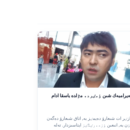
يرامبەك شىن ٶمٸردە مٷلدە باسقا ادام
زٸر ات شىعارۋ دەيمٸز بە, اتاق شىعارۋ دەگەن
ن بە, انىعىن ٶزدەرٸڭٸز ايتاسىزدار. تەلە