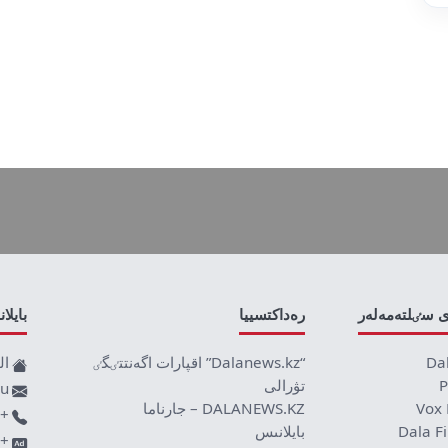
ى سٸلتەمەلەر
رەداكتسييا
بايلا
Da
“Dalanews.kz” اقپارات اگەنتتٸگٸ
ال
P
تۋرالى
ru
Vox 
DALANEWS.KZ – جارناما
+77019590709
Dala F
بايلانىس
+7707 878 8589