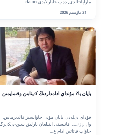
ماراپاتتالدى, دەپ حابارلايدى dalan...
21 ماۋسىم 2026
بايان با? مۇنداي ادامداردىڭ كٸتابىن وقىمايمىن
قۇداي بٸلەدٸ, بايان مۇنى جاۋاپسىز قالدىرماس.
ول ٶزٸنە قاتىستى ايتىلعان بارلىق سىن-پٸكٸرگە
جاۋاپ قاتاتىن ادام ع...