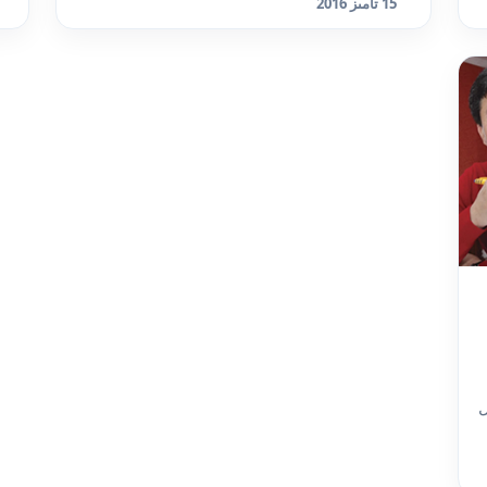
15 تامىز 2016
ل