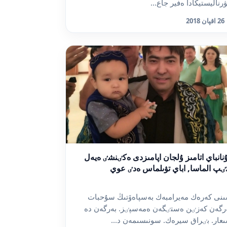
رناليستيكادا ەفير جاع...
26 اقپان 2018
نانباي اتامىز ۇلجان اپامىزدى ەكٸنشٸ ەيەل
ٸپ الماسا, اباي تۋىلماس ەدٸ عوي
نى كەرەك مەيرامبەك بەسپاەۆتىڭ سۇحبات
رگەن كەزٸن ەستٸگەن ەمەسپٸز. بەرگەن دە
عار. بٸراق سيرەك. سونىسىمەن د...