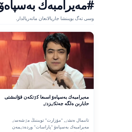
#مەيرامبەك بەسپاەۆ
وسى تەگ بويىنشا جاريالانعان ماتەريالدار.
مەيرامبەك بەسپاەۆ اسىعا كٷتكەن قۋانىشتى
حابارىن ەلگە جەتكٸزدٸ
تانىمال ەنشٸ, "مۋزارت" توبىنىڭ مٷشەسٸ
مەيرامبەك بەسپاەۆ "پاراسات" وردەنٸمەن