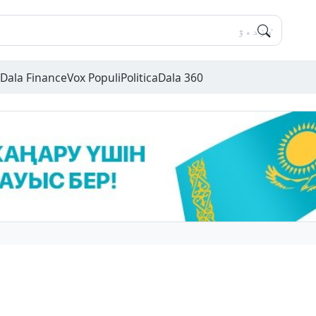
Dala Finance
Vox Populi
Politica
Dala 360