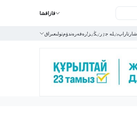
قازاقشا
شارتاراپ
بٸلە جٷرٸڭٸز!
رەفەرەندۋم
تولىعىراق