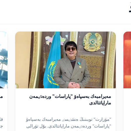
مەيرامبەك بەسپاەۆ "پاراسات" وردەنٸمەن
مە
ماراپاتتالدى
"مۋزارت" توبىنىڭ ەنشٸسٸ مەيرامبەك بەسپاەۆ
قا
"پاراسات" وردەنٸمەن ماراپاتتالدى. بۇل تۋرالى
جٶ