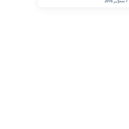
7 سەۋٸر 2016