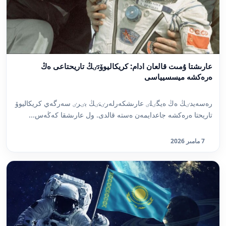
عارىشتا ۇمىت قالعان ادام: كريكاليوۆتٸڭ تاريحتاعى ەڭ
ەرەكشە ميسسيياسى
رەسەيدٸڭ ەڭ ەيگٸلٸ عارىشكەرلەرٸنٸڭ بٸرٸ سەرگەي كريكاليوۆ
تاريحتا ەرەكشە جاعدايمەن ەستە قالدى. ول عارىشقا كەڭەس...
7 مامىر 2026