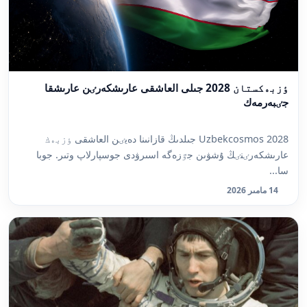
ٶزبەكستان 2028 جىلى العاشقى عارىشكەرٸن عارىشقا
جٸبەرمەك
Uzbekcosmos 2028 جىلدىڭ قازانىنا دەيٸن العاشقى ٶزبەك
عارىشكەرٸنٸڭ ۇشۋىن جٷزەگە اسىرۋدى جوسپارلاپ وتىر. جوبا
سا...
14 مامىر 2026