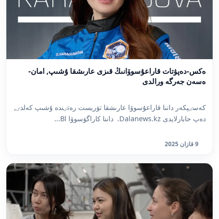
ەكس-دەپۋتات قاراعۇسوۆانىڭ قىزى عارىشقا ۇشىپ, امان-
ەسەن جەرگە ورالدى
كەسٸپكەر داننا قاراعۇسوۆا عارىشقا تۋريست رەتٸندە ۇشىپ كەلدٸ,
دەپ حابارلايدى Dalanews.kz. داننا كاراگۋسوۆا Bl...
9 قازان 2025