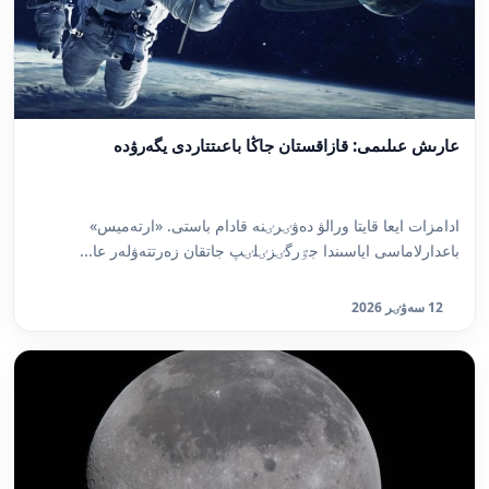
عارىش عىلىمى: قازاقستان جاڭا باعىتتاردى يگەرۋدە
ادامزات ايعا قايتا ورالۋ دەۋٸرٸنە قادام باستى. «ارتەميس»
باعدارلاماسى اياسىندا جٷرگٸزٸلٸپ جاتقان زەرتتەۋلەر عا...
12 سەۋٸر 2026