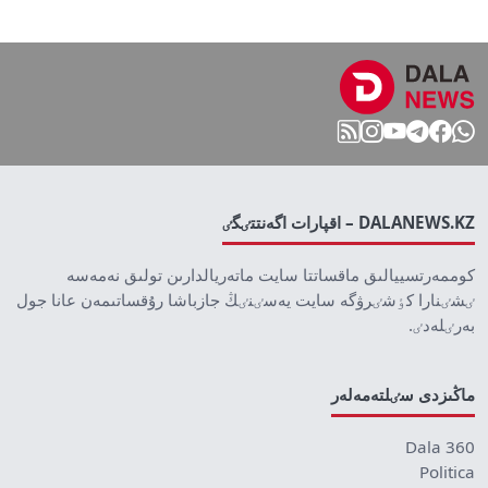
DALANEWS.KZ – اقپارات اگەنتتٸگٸ
كوممەرتسييالىق ماقساتتا سايت ماتەريالدارىن تولىق نەمەسە
ٸشٸنارا كٶشٸرۋگە سايت يەسٸنٸڭ جازباشا رۇقساتىمەن عانا جول
بەرٸلەدٸ.
ماڭىزدى سٸلتەمەلەر
Dala 360
Politica