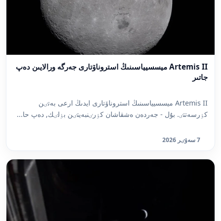
Artemis II ميسسيياسىنىڭ استروناۆتارى جەرگە ورالايىن دەپ
جاتىر
Artemis II ميسسيياسىنىڭ استروناۆتارى ايدىڭ ارعى بەتٸن
كٶرسەتتٸ. بۇل - جەردەن ەشقاشان كٶرٸنبەيتٸن بٶلٸك, دەپ حا...
7 سەۋٸر 2026