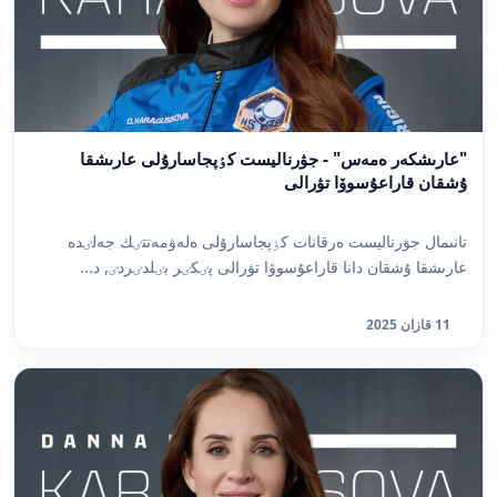
"عارىشكەر ەمەس" - جۋرناليست كٶپجاسارۇلى عارىشقا
ۇشقان قاراعۇسوۆا تۋرالى
تانىمال جۋرناليست ەرقانات كٶپجاسارۇلى ەلەۋمەتتٸك جەلٸدە
عارىشقا ۇشقان دانا قاراعۇسوۆا تۋرالى پٸكٸر بٸلدٸردٸ, د...
11 قازان 2025