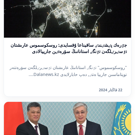
جٷرەك پٸشٸندٸ ساقيناعا ۇقسايدى: روسكوسموس عارىشتان
تٷسٸرٸلگەن تٷنگٸ استانانىڭ سۋرەتٸن جارييالادى
"روسكوسموس" تٷنگٸ استانانىڭ عارىشتان تٷسٸرٸلگەن سۋرەتتەر
توپتاماسىن جارييا ەتتٸ, دەپ حابارلايدى Dalanews.kz....
22 قاڭتار 2024