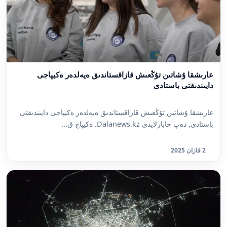
عارىشقا ۇشاتىن تۇڭعىش قازاقستاندىق ەيەلدەر ەكيپاجى
دايىندىقتى باستادى
عارىشقا ۇشاتىن تۇڭعىش قازاقستاندىق ەيەلدەر ەكيپاجى دايىندىقتى
باستادى, دەپ حابارلايدى Dalanews.kz. ەكيپاج ق...
2 قازان 2025