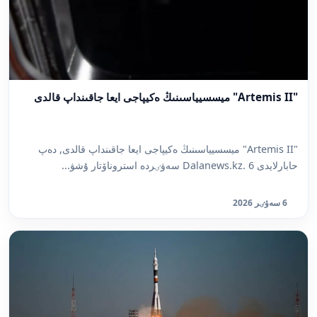
"Artemis II" ميسسيياسىنىڭ ەكيپاجى ايعا جاقىنداپ قالدى
"Artemis II" ميسسيياسىنىڭ ەكيپاجى ايعا جاقىنداپ قالدى, دەپ
حابارلايدى Dalanews.kz. 6 سەۋٸردە استروناۆتار ۇشۋ...
6 سەۋٸر 2026