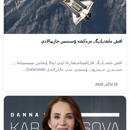
اقش ەلشٸلٸگٸ ەرەكشە ۇسىنىس جارييالادى
اقش ەلشٸلٸگٸ قازاقستاندىقتارعا ايدى اينالا ۇشاتىن ميسسيياعا ٶز
ەسٸمٸن جٸبەرۋدٸ ۇسىندى, دەپ حابارلايدى Dalanews...
25 قاڭتار 2026