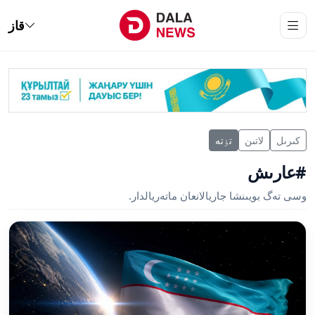
قاز
كىرىل
لاتىن
تٶتە
#عارىش
وسى تەگ بويىنشا جاريالانعان ماتەريالدار.