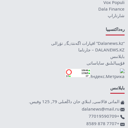
Vox Populi
Dala Finance
شارتاراپ
رەداكتسييا
“Dalanews.kz” اقپارات اگەنتتٸگٸ تۋرالى
DALANEWS.KZ – جارناما
بايلانىس
قۇپييالىلىق ساياساتى
بايلانىس
الماتى قالاسى, ابىلاي حان داڭعىلى 79, 125 وفيس.
dalanews@mail.ru
+77019590709
+7707 878 8589