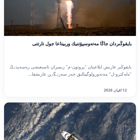
بايقوڭىردان جاڭا مەتەوسپۋتنيك وربيتاعا جول تارتتى
بايقوڭىر عارىش ايلاعىنان "پروتون-م" زىمىران تاسىعىشى رەسەيدٸڭ
"ەلەكترو-ل" مەتەورولوگييالىق جەر سەرٸگٸن عارىشقا...
12 اقپان 2026