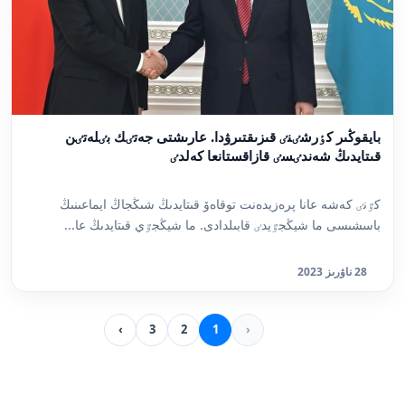
بايقوڭىر كٶرشٸنٸ قىزىقتىرۋدا. عارىشتى جەتٸك بٸلەتٸن
قىتايدىڭ شەندٸسٸ قازاقستانعا كەلدٸ
كٷنٸ كەشە عانا پرەزيدەنت توقاەۆ قىتايدىڭ شىڭجاڭ ايماعىنىڭ
باسشىسى ما شيڭجٷيدٸ قابىلدادى. ما شيڭجٷي قىتايدىڭ عا...
28 ناۋرىز 2023
›
3
2
1
‹