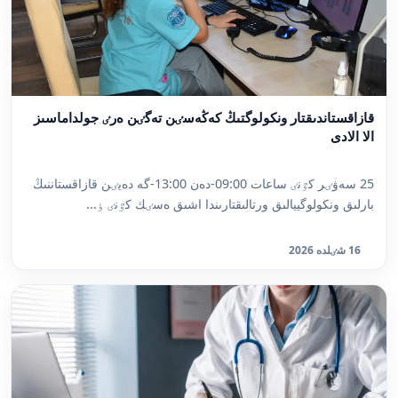
قازاقستاندىقتار ونكولوگتىڭ كەڭەسٸن تەگٸن ەرٸ جولداماسىز
الا الادى
25 سەۋٸر كٷنٸ ساعات 09:00-دەن 13:00-گە دەيٸن قازاقستاننىڭ
بارلىق ونكولوگييالىق ورتالىقتارىندا اشىق ەسٸك كٷنٸ ٶ...
16 شٸلدە 2026