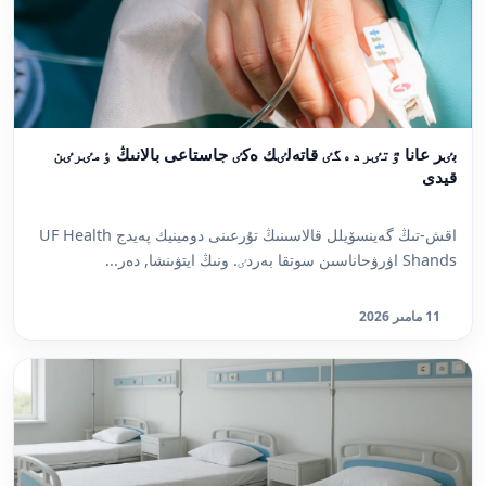
بٸر عانا ٷتٸردەگٸ قاتەلٸك ەكٸ جاستاعى بالانىڭ ٶمٸرٸن
قيدى
اقش-تىڭ گەينسۆيلل قالاسىنىڭ تۇرعىنى دومينيك پەيدج UF Health
Shands اۋرۋحاناسىن سوتقا بەردٸ. ونىڭ ايتۋىنشا, دەر...
11 مامىر 2026