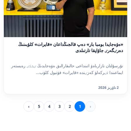
«ەۋەجايدا بومبا بار» دەپ قالجىڭداعان «قايرات» كلۋبىنىڭ
دەرٸگەرٸ جاۋاپقا تارتىلدى
نۇرسۇلتان نازارباەۆ اتىنداعى حالىقارالىق ەۋەجايدىڭ ٸشكٸ رەيستەر
ايماعىندا تٸركەلۋ كەزٸندە «قايرات» فۋتبول كلۋب...
2 ناۋرىز 2026
›
5
4
3
2
1
‹