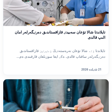
تايلاندتا شالا تۋعان سەبيدٸ قازاقستاندىق دەرٸگەرلەر امان
الىپ قالدى
تايلاندتا ٶتە شالا تۋعان نەرەستەنٸڭ ٶمٸرٸن قازاقستاندىق
دەرٸگەرلەر ساقتاپ قالدى. ەكٸ ايعا سوزىلعان قارقىندى ەم...
21 شٸلدە 2026