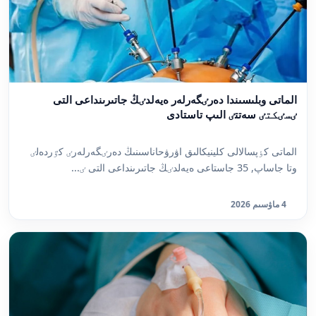
الماتى وبلىسىندا دەرٸگەرلەر ەيەلدٸڭ جاتىرىنداعى التى
ٸسٸكتٸ سەتتٸ الىپ تاستادى
الماتى كٶپسالالى كلينيكالىق اۋرۋحاناسىنىڭ دەرٸگەرلەرٸ كٷردەلٸ
وتا جاساپ, 35 جاستاعى ەيەلدٸڭ جاتىرىنداعى التى ٸ...
4 ماۋسىم 2026