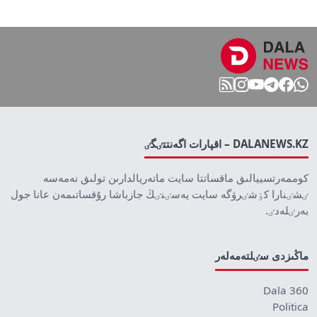
DALANEWS.KZ – اقپارات اگەنتتٸگٸ
كوممەرتسييالىق ماقساتتا سايت ماتەريالدارىن تولىق نەمەسە
ٸشٸنارا كٶشٸرۋگە سايت يەسٸنٸڭ جازباشا رۇقساتىمەن عانا جول
بەرٸلەدٸ.
ماڭىزدى سٸلتەمەلەر
Dala 360
Politica