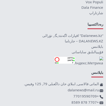
Vox Populi
Dala Finance
شارتاراپ
رەداكتسييا
“Dalanews.kz” اقپارات اگەنتتٸگٸ تۋرالى
DALANEWS.KZ – جارناما
بايلانىس
قۇپييالىلىق ساياساتى
بايلانىس
الماتى قالاسى, ابىلاي حان داڭعىلى 79, 125 وفيس.
dalanews@mail.ru
+77019590709
+7707 878 8589