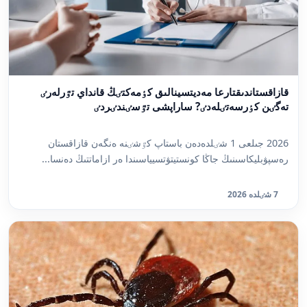
قازاقستاندىقتارعا مەديتسينالىق كٶمەكتٸڭ قانداي تٷرلەرٸ
تەگٸن كٶرسەتٸلەدٸ? ساراپشى تٷسٸندٸردٸ
2026 جىلعى 1 شٸلدەدەن باستاپ كٷشٸنە ەنگەن قازاقستان
رەسپۋبليكاسىنىڭ جاڭا كونستيتۋتسيياسىندا ەر ازاماتتىڭ دەنسا...
7 شٸلدە 2026