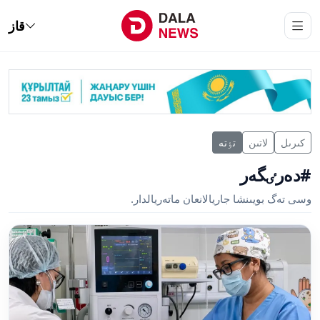
قاز
كىرىل
لاتىن
تٶتە
#دەرٸگەر
وسى تەگ بويىنشا جاريالانعان ماتەريالدار.