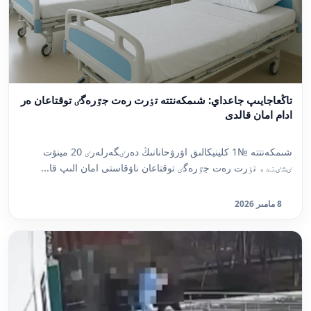
تاڭعاجايىپ جاعداي: شىمكەنتتە تٶرت رەت جٷرەگٸ توقتاعان ەر
ادام امان قالدى
شىمكەنتتە №1 كلينيكالىق اۋرۋحانانىڭ دەرٸگەرلەرٸ 20 مينۋت
ٸشٸندە تٶرت رەت جٷرەگٸ توقتاعان ناۋقاستى امان الىپ قا...
8 مامىر 2026