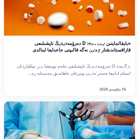
«بايقالمايتىن ٸندەت»: D دەرۋمەنٸنٸڭ تاپشىلىعى
قازاقستاندىقتار ٷشٸن نەگە قالىپتى جاعدايعا اينالدى
بٷگٸندە D دەرۋمەنٸنٸڭ تاپشىلىعى ەلەم بويىنشا بٸر ميللياردتان
استام ادامعا ەسەر ەتٸپ وتىرعان جاھاندىق مەسەلە رە...
16 ماۋسىم 2026