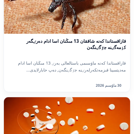
قازاقستاندا كەنە شاققان 13 مىڭنان اسا ادام دەرٸگەر
كٶمەگٸنە جٷگٸنگەن
قازاقستاندا كەنە ماۋسىمى باستالعالى بەرٸ 13 مىڭنان اسا ادام
مەديتسينا قىزمەتكەرلەرٸنە جٷگٸنگەن, دەپ حابارلايدى...
30 ماۋسىم 2026