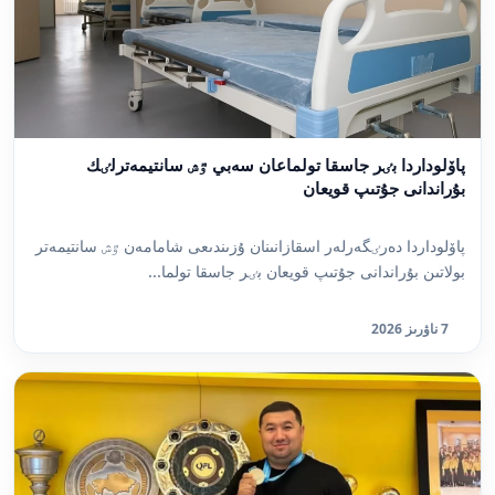
پاۆلوداردا بٸر جاسقا تولماعان سەبي ٷش سانتيمەترلٸك
بۇراندانى جۇتىپ قويعان
پاۆلوداردا دەرٸگەرلەر اسقازانىنان ۇزىندىعى شامامەن ٷش سانتيمەتر
بولاتىن بۇراندانى جۇتىپ قويعان بٸر جاسقا تولما...
7 ناۋرىز 2026