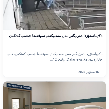
ەكٸباستۇزدا دەرٸگەر مەن مەدبيكەنٸ سوققىعا جىعىپ كەتكەن
ەكٸباستۇزدا دەرٸگەر مەن مەدبيكەنٸ سوققىعا جىعىپ كەتكەن, دەپ
حابارلايدى Dalanews.kz. وقيعا 12...
16 سەۋٸر 2026