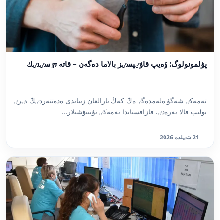
پۋلمونولوگ: ۆەيپ قاۋٸپسٸز بالاما دەگەن – قاتە تٷسٸنٸك
تەمەكٸ شەگۋ ەلەمدەگٸ ەڭ كەڭ تارالعان زيياندى ەدەتتەردٸڭ بٸرٸ
بولىپ قالا بەرەدٸ. قازاقستاندا تەمەكٸ تۇتىنۋشىلار...
21 شٸلدە 2026