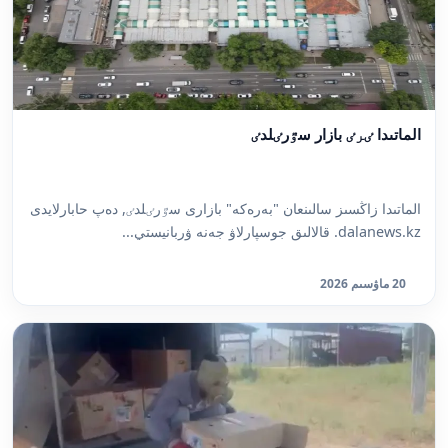
الماتىدا ٸرٸ بازار سٷرٸلدٸ
الماتىدا زاڭسىز سالىنعان "بەرەكە" بازارى سٷرٸلدٸ, دەپ حابارلايدى
dalanews.kz. قالالىق جوسپارلاۋ جەنە ۋربانيستي...
20 ماۋسىم 2026