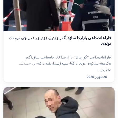
قاراعاندىداعى بازاردا ساۋدەگەر ٶزٸن-ٶزٸ ٶرتەپ جٸبەرمەك
بولدى
قاراعاندىداعى "گورنياك" بازارىندا 33 جاستاعى ساۋداگەر
ەكٸمشٸلٸكپەن بولعان كەلٸسپەۋشٸلٸكتەن كەيٸن ٷستٸنە
بەنزين...
26 ناۋرىز 2026