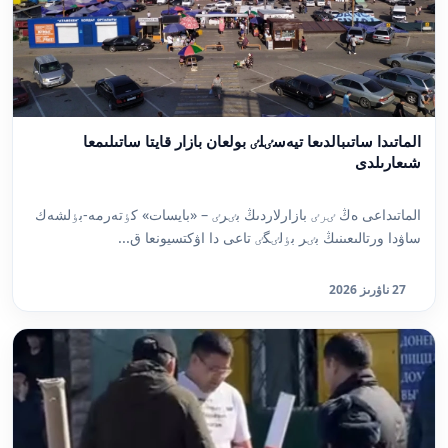
الماتىدا ساتىبالدىعا تيەسٸلٸ بولعان بازار قايتا ساتىلىمعا
شىعارىلدى
الماتىداعى ەڭ ٸرٸ بازارلاردىڭ بٸرٸ – «بايسات» كٶتەرمە-بٶلشەك
ساۋدا ورتالىعىنىڭ بٸر بٶلٸگٸ تاعى دا اۋكتسيونعا ق...
27 ناۋرىز 2026