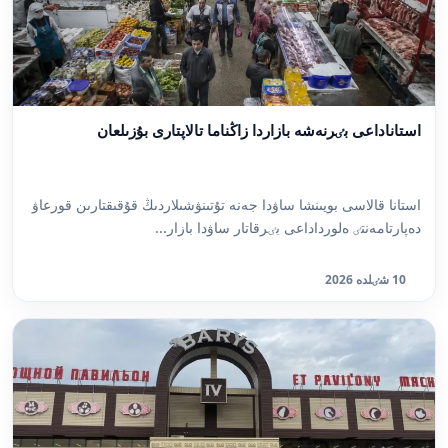
استاناداعى بٸرنەشە بازاردا زاڭناما تالاپتارى بۇزىلعان
استانا قالاسى بويىنشا ساۋدا جەنە تۇتىنۋشىلاردىڭ قۇقىقتارىن قورعاۋ
دەپارتامەنتٸ ەلورداداعى بٸرقاتار ساۋدا بازار...
10 شٸلدە 2026