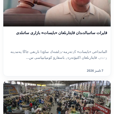
قايرات ساتىبالدىدان قايتارىلعان «بايسات» بازارى ساتىلدى
الماتىداعى «بايسات» كٶتەرمە-بٶلشەك ساۋدا نارىعى جاڭا يەسٸنە
ٶتتٸ. قايتارىلعان اكتيۆتەردٸ باسقارۋ كومپانيياسى س...
7 تامىز 2026