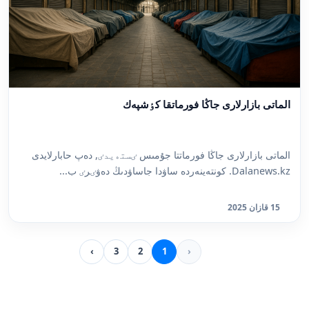
الماتى بازارلارى جاڭا فورماتقا كٶشپەك
الماتى بازارلارى جاڭا فورماتتا جۇمىس ٸستەيدٸ, دەپ حابارلايدى
Dalanews.kz. كونتەينەردە ساۋدا جاساۋدىڭ دەۋٸرٸ ب...
15 قازان 2025
›
3
2
1
‹