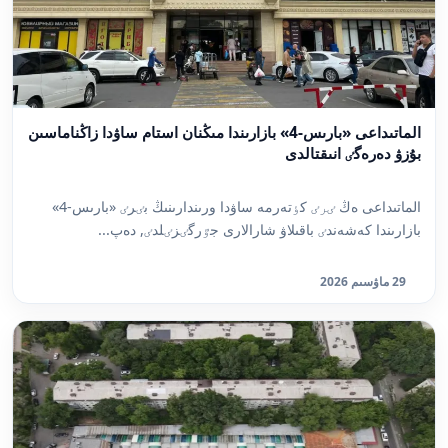
الماتىداعى «بارىس-4» بازارىندا مىڭنان استام ساۋدا زاڭناماسىن
بۇزۋ دەرەگٸ انىقتالدى
الماتىداعى ەڭ ٸرٸ كٶتەرمە ساۋدا ورىندارىنىڭ بٸرٸ «بارىس-4»
بازارىندا كەشەندٸ باقىلاۋ شارالارى جٷرگٸزٸلدٸ, دەپ...
29 ماۋسىم 2026