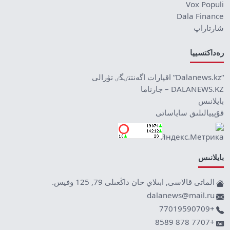
Vox Populi
Dala Finance
شارتاراپ
رەداكتسييا
“Dalanews.kz” اقپارات اگەنتتٸگٸ تۋرالى
DALANEWS.KZ – جارناما
بايلانىس
قۇپييالىلىق ساياساتى
بايلانىس
الماتى قالاسى, ابىلاي حان داڭعىلى 79, 125 وفيس.
dalanews@mail.ru
+77019590709
+7707 878 8589