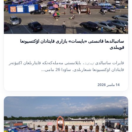
ساتىبالدىعا قاتىستى «بايسات» بازارى قايتادان اۋكتسيونعا
قويىلدى
قايرات ساتىبالدى ٸسٸنە بايلانىستى مەملەكەتكە قايتارىلعان اكتيۆتەر
قايتادان اۋكتسيونعا شىعارىلدى. ساۋدا 26 مامى...
14 مامىر 2026