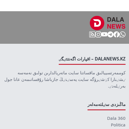
DALANEWS.KZ – اقپارات اگەنتتٸگٸ
كوممەرتسييالىق ماقساتتا سايت ماتەريالدارىن تولىق نەمەسە
ٸشٸنارا كٶشٸرۋگە سايت يەسٸنٸڭ جازباشا رۇقساتىمەن عانا جول
بەرٸلەدٸ.
ماڭىزدى سٸلتەمەلەر
Dala 360
Politica