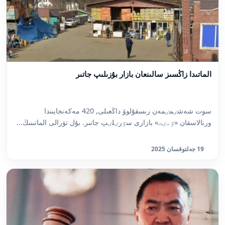
الماتىدا زاڭسىز سالىنعان بازار بۇزىلىپ جاتىر
سوت شەشٸمٸمەن رىسقۇلوۆ داڭعىلى, 420 مەكەنجايىندا
ورنالاسقان «ٷمٸت» بازارى سٷرٸلٸپ جاتىر. بۇل تۋرالى الماتىنىڭ...
19 جەلتوقسان 2025