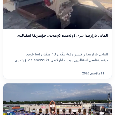
الماتى بازارىندا ٸرٸ كٶلەمدە كٷمەندٸ جۇمىرتقا انىقتالدى
الماتى بازارىندا زاڭسىز ەكەلٸنگەن 13 مىڭنان اسا تاۋىق
جۇمىرتقاسى انىقتالدى, دەپ حابارلايدى dalanews.kz. ۆەتەري...
11 ماۋسىم 2026