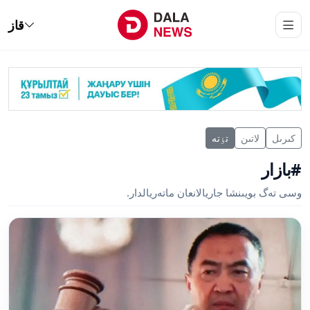
قاز
كىرىل
لاتىن
تٶتە
#بازار
وسى تەگ بويىنشا جاريالانعان ماتەريالدار.