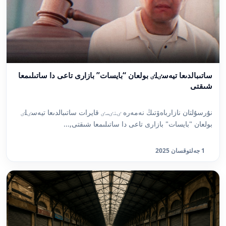
ساتىبالدىعا تيەسٸلٸ بولعان “بايسات” بازارى تاعى دا ساتىلىمعا
شىقتى
نۇرسۇلتان نازارباەۆتىڭ نەمەرە ٸنٸسٸ قايرات ساتىبالدىعا تيەسٸلٸ
بولعان "بايسات" بازارى تاعى دا ساتىلىمعا شىقتى,...
1 جەلتوقسان 2025