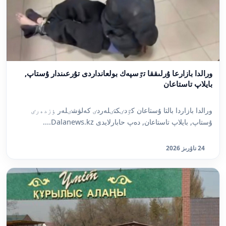
ورالدا بازارعا ۇرلىققا تٷسپەك بولعانداردى تۇرعىندار ۇستاپ,
بايلاپ تاستاعان
ورالدا بازاردا بالتا ۇستاعان كٷدٸكتٸلەردٸ كەلۋشٸلەر ٶزدەرٸ
ۇستاپ, بايلاپ تاستاعان, دەپ حابارلايدى Dalanews.kz....
24 ناۋرىز 2026