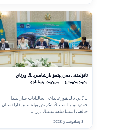
تاتۋلىقتى دەرٸپتەۋ بارشامىزدىڭ ورتاق
مٸندەتٸمٸز – بەيبٸت يساباەۆ
بٷگٸن تالدىقورعانداعى سالتانات سارايىندا
جەتٸسۋ وبلىسىنىڭ ەكٸمٸ, وبلىستىق قازاقستان
حالقى اسسامبلەياسىنىڭ تٶرا...
8 جەلتوقسان 2023