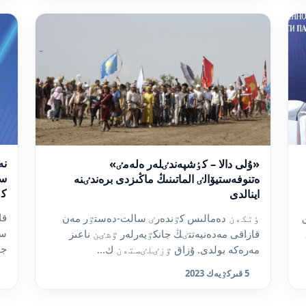
نە
«ۇلى دالا – كٶشپەندٸلەر ەلەمٸ»
سا
ەتنوفەستيۆالٸ الماتىنىڭ ماڭىزدى برەندٸنە
كٶ
اينالدى
قا
ٶتكەن دەمالىس كٷندەرٸ سالت-دەستٷر مەن
سە
قازاقى مەدەنيەتتٸڭ جانكٷيەرلەر ٷشٸن ناعىز
جو
مەرەكە بولدى. ۇزاق ٷزٸلٸستەن ك...
5 قىركٷيەك 2023