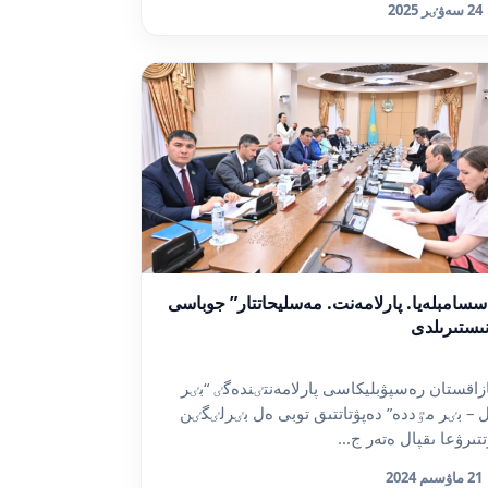
24 سەۋٸر 2025
سسامبلەيا. پارلامەنت. مەسليحاتتار” جوباسى
نىستىرىلدى
زاقستان رەسپۋبليكاسى پارلامەنتٸندەگٸ “بٸر
 – بٸر مٷددە” دەپۋتاتتىق توبى ەل بٸرلٸگٸن
تتىرۋعا ىقپال ەتەر ج...
21 ماۋسىم 2024