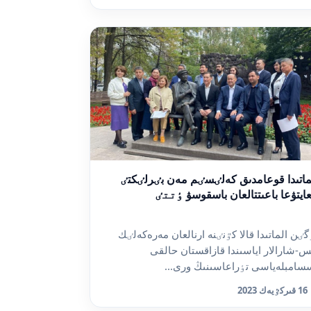
ماتىدا قوعامدىق كەلٸسٸم مەن بٸرلٸكتٸ
عايتۋعا باعىتتالعان باسقوسۋ ٶتتٸ
گٸن الماتىدا قالا كٷنٸنە ارنالعان مەرەكەلٸك
-شارالار اياسىندا قازاقستان حالقى
سامبلەياسى تٶراعاسىنىڭ ورى...
16 قىركٷيەك 2023