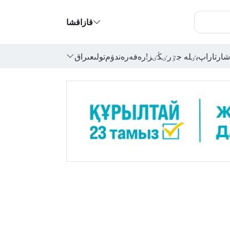
قازاقشا
شارتاراپ
بٸلە جٷرٸڭٸز!
رەفەرەندۋم
تولىعىراق