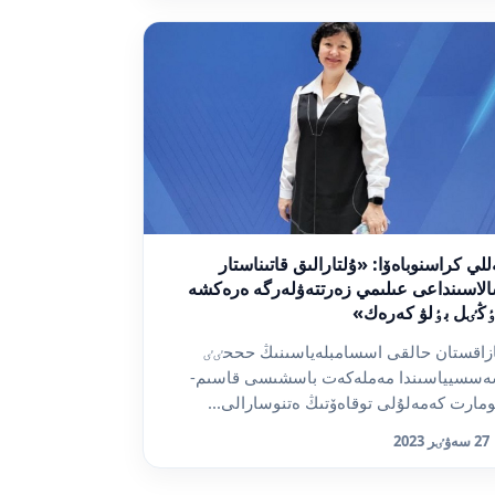
للي كراسنوباەۆا: «ۇلتارالىق قاتىناستار
لاسىنداعى عىلىمي زەرتتەۋلەرگە ەرەكشە
ڭٸل بٶلۋ كەرەك»
زاقستان حالقى اسسامبلەياسىنىڭ حححٸٸ
سسيياسىندا مەملەكەت باسشىسى قاسىم-
مارت كەمەلۇلى توقاەۆتىڭ ەتنوسارالى...
27 سەۋٸر 2023