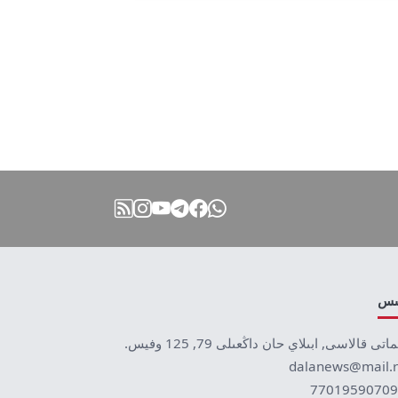
نىس
ماتى قالاسى, ابىلاي حان داڭعىلى 79, 125 وفيس.
dalanews@mail.