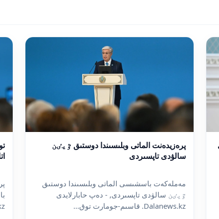
تو
پرەزيدەنت الماتى وبلىسىندا دوستىق ٷيٸن
ات
سالۋدى تاپسىردى
پر
مەملەكەت باسشىسى الماتى وبلىسىندا دوستىق
با
ٷيٸن سالۋدى تاپسىردى, - دەپ حابارلايدى
s.kz
Dalanews.kz. قاسىم-جومارت توق...