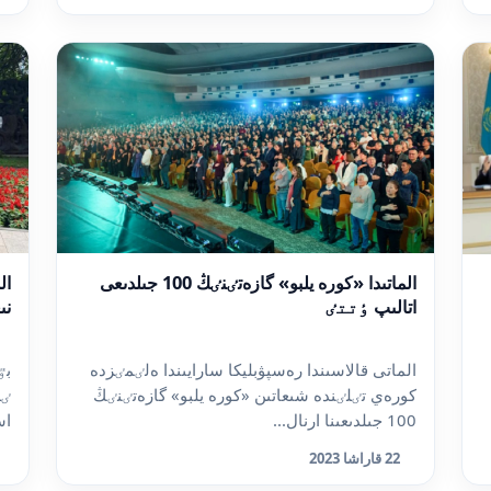
الماتىدا «كورە يلبو» گازەتٸنٸڭ 100 جىلدىعى
ال
اتالىپ ٶتتٸ
نى
الماتى قالاسىندا رەسپۋبليكا سارايىندا ەلٸمٸزدە
بٷ
كورەي تٸلٸندە شىعاتىن «كورە يلبو» گازەتٸنٸڭ
ٸس
100 جىلدىعىنا ارنال...
اس
22 قاراشا 2023