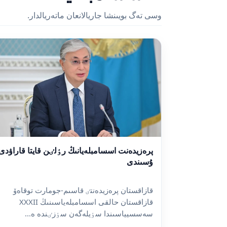
وسى تەگ بويىنشا جاريالانعان ماتەريالدار.
پرەزيدەنت اسسامبلەيانىڭ رٶلٸن قايتا قاراۋدى
ۇسىندى
قازاقستان پرەزيدەنتٸ قاسىم-جومارت توقاەۆ
قازاقستان حالقى اسسامبلەياسىنىڭ XXXII
سەسسيياسىندا سٶيلەگەن سٶزٸندە ە...