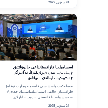
24 سەۋٸر 2025
اسسامبلەيا قازاقستانداعى جالپىۇلتتىق
ٷيلەسٸم مەن بٸرلٸكتٸڭ نەگٸزگٸ
ٷلگٸسٸنە اينالدى – توقاەۆ
مەملەكەت باسشىسى قاسىم-جومارت توقاەۆ
قازاقستان حالقى اسسامبلەياسىنىڭ حححٸV
سەسسيياسىنا قاتىستى, - دەپ حابارلاي...
24 سەۋٸر 2025