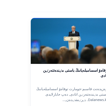
قاەۆ اسسامبلەيانىڭ باستى مٸندەتتەرٸن
ادى
ەزيدەنت قاسىم-جومارت توقاەۆ اسسامبلەيانىڭ
ستى مٸندەتتەرٸن اتادى, دەپ حابارلايدى
Dalanew. بٸرٸنشٸدەن,...