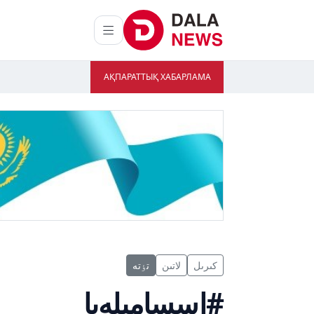
АҚПАРАТТЫҚ ХАБАРЛАМА
كىرىل
لاتىن
تٶتە
#اسسامبلەيا