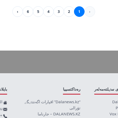
›
6
5
4
3
2
1
‹
ى سٸلتەمەلەر
رەداكتسييا
بايلا
Da
“Dalanews.kz” اقپارات اگەنتتٸگٸ
ال
P
تۋرالى
ru
Vox 
DALANEWS.KZ – جارناما
+77019590709