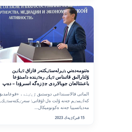
ەتنومەدەني بٸرلەستٸكتەر قازاق تٸلٸن
ۇلتارالىق قاتىناس تٸلٸ رەتٸندە دامىتۋعا
باعىتتالعان جوبالاردى جٷزەگە اسىرۋدا – دەپ
مارات ەزٸلحانوۆ
الماتى قالاسىنداعى دوستىق ٷيٸندە «قوعامدىق
كەلٸسٸم جەنە ۇلت ەل-اۋقاتى: سەرٸكتەستٸك,
مەدياتسييا جەنە ەكونوميكال...
15 قىركٷيەك 2023