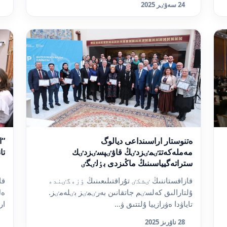
24 سەۋٸر 2025
ەتنوستار اراسىنداعى ديالوگ
“ا
مەملەكەتتٸمٸزدٸڭ قاۋٸپسٸزدٸك
تا
ستراتەگيياسىنىڭ ماڭىزدى بٶلٸگٸ
قازاقستاننىڭ ٸشكٸ تۇراقتىلىعىنىڭ ٶزەگٸندە
قا
ۇلتارالىق كەلسٸم جاتقانىن بەرٸمٸز بٸلەمٸز.
ەل
تاياۋدا ەۋرازييا ۇلتتىق ۋ...
ار
28 ناۋرىز 2025