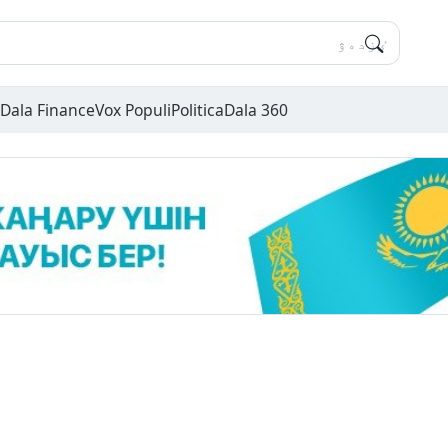
Dala Finance
Vox Populi
Politica
Dala 360