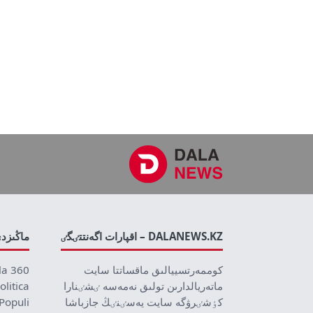
DALANEWS.KZ – اقپارات اگەنتتٸگٸ
ماڭىزد
كوممەرتسييالىق ماقساتتا سايت
la 360
ماتەريالدارىن تولىق نەمەسە ٸشٸنارا
olitica
كٶشٸرۋگە سايت يەسٸنٸڭ جازباشا
Populi