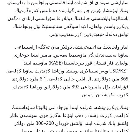
ساراپشى سونداي-اق شٸلدە ايىنا قاتىستى بولجامىن دا بٶلٸستٸ.
ونىڭ ايتۋىنشا, بۇرىن جاز مەزگٸلٸندە دەمالىس كەزەڭٸنٸڭ
باستالۋىنا بايلانىستى حالىقتىڭ دوللارعا سۇرانىسى ارتادى دەگەن
پٸكٸر باسىم بولعان. الايدا سوڭعى ستاتيستيكا بۇل بولجامنىڭ
تولىق دەلەلدەنبەيتٸنٸن كٶرسەتٸپ وتىر.
ايبار ولجايدىڭ مەلٸمەتٸنشە, دوللار مەن تەڭگە اراسىنداعى
ساۋدا بەلسەندٸلٸگٸ ماۋسىمدا ەمەس, مامىر ايىندا جوعارى
بولعان. قازاقستان قور بيرجاسىندا (KASE) ماۋسىم ايىندا
USD/KZT وپەراتسييالارى بويىنشا ورتاشا كٷندٸك ساۋدا كٶلەمٸ
369 ملن دوللاردى, ال ايلىق جالپى كٶلەمٸ 8,1 ملرد دوللاردى
قۇراعان. بۇل مامىرداعى 392 ملن دوللارلىق ورتاشا كٷندٸك
كٶرسەتكٸشتەن تٶمەن.
ونىڭ پٸكٸرٸنشە, شٸلدە ايىندا بيرجاداعى ۆاليۋتا ساۋداسىنىڭ
كٶلەمٸ كٷرت ٶسەدٸ دەپ ايتۋعا نەگٸز جوق. سونىمەن قاتار
ۇلتتىق بانك شٸلدە ايىندا ۇلتتىق قوردان 200–300 ملن دوللار
كٶلەمٸندە ۆاليۋتا ساتۋدى جوسپارلاپ وتىر. بۇعان قوسا,