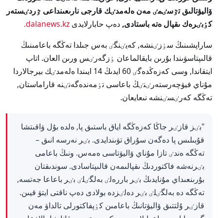
ۆاليۋتالىق تٷسٸمٸ مەن ەلەمدٸك قارجى نارىعىنداعى ٷردٸستەر
كٶبٸرەك ىقپال ەتە باستادى,
دەپ حابارلايدى
dalanews.kz.
ساراپشىنىڭ سٶزٸنشە, كەيٸنگٸ بەس جىلدا تەڭگە باعامىنىڭ
قالىپتاسۋىندا بۇرىن بايقالماعان ٶزگەرٸس ورىن العان. اتاپ
ايتقاندا, وسى كەزەڭدەگٸ 60 ايدىڭ 14 ايىندا ەلەمدٸك بيرجالاردا
مۇناي فيۋچەرستەرٸنٸڭ باعاسى تٶمەندەگەنٸنە قاراماستان,
تەڭگە كەرٸسٸنشە نىعايعان.
"بٸز قازٸر جاڭا كەزەڭگە اياق باستىق پا, ەلدە بۇل ۋاقىتشا
قۇبىلىس پا دەگەن سۇراق تۋىندايدى. بٸر نەرسە انىق –
تەڭگە ەندٸ تازا مۇناي ۆاليۋتاسى ەمەس. ونىڭ باعامى
بٸرنەشە فاكتوردىڭ ىقپالىمەن قالىپتاسادى. سوندىقتان
بۇرىنعىداي مۇنايدىڭ بٸر باررەلٸ بەلگٸلٸ بٸر باعاعا جەتسە,
تەڭگە دە بەلگٸلٸ بٸر دەلٸزدە بولادى دەپ ناقتى ايتۋ قيىن.
قازٸر ۇلتتىق ۆاليۋتانىڭ باعامىن كٶپفاكتورلى تالداۋ مەن