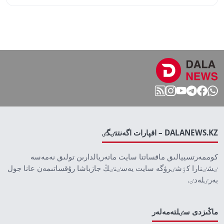
DALANEWS.KZ – اقپارات اگەنتتٸگٸ
كوممەرتسييالىق ماقساتتا سايت ماتەريالدارىن تولىق نەمەسە
ٸشٸنارا كٶشٸرۋگە سايت يەسٸنٸڭ جازباشا رۇقساتىمەن عانا جول
بەرٸلەدٸ.
ماڭىزدى سٸلتەمەلەر