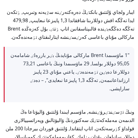
ايبار ولجاي ۇلتتىق بانكتٸڭ دەرەكتەرٸنە سٷيەنە وتىرىپ, ٶتكەن
ايدا تەڭگە اقش دوللارىنا شاققاندا 1,3 پايىزعا نىعايىپ, 479,98
تەڭگە دەڭگەيٸندە قالىپتاسقانىن اتاپ ٶتتٸ. بۇل كەزەڭدە Brent
ماركالى مۇناي باعاسى كەرٸسٸنشە ايتارلىقتاي تٶمەندەگەن.
"1 ماۋسىمدا Brent ماركالى مۇنايدىڭ بٸر باررەلٸ شامامەن
95,05 دوللار بولسا, 29 ماۋسىمدا ونىڭ باعاسى 73,21
دوللارعا دەيٸن تٶمەندەدٸ. ياعني مۇناي 23 پايىز
ارزانداعانىمەن, تەڭگە 1,3 پايىزعا نىعايدى", – دەدٸ
ساراپشى.
ونىڭ تٷسٸندٸرۋٸنشە, ماۋسىم ايىندا ۇلتتىق ۆاليۋتاعا ەڭ
الدىمەن مەملەكەتتٸك سەكتوردىڭ ۆاليۋتالىق وپەراتسييالارى
قولداۋ كٶرسەتكەن. اتاپ ايتقاندا, ۇلتتىق قوردان بيرجادا 200 ملن
دوللار ساتىلعان. بۇدان بٶلەك, كۆازيمەملەكەتتٸك كومپانييالار