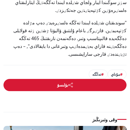
سٶز سوڭىندا ايبار ولجاي شٸلدە ايىندا تەڭگەنٸڭ ايتارلىقتاي
ەلسٸرەۋٸن كٷتپەيتٸنٸن جەتكٸزدٸ.
"سوندىقتان شٸلدە ايىندا تەڭگە ەلسٸرەيدٸ دەپ مٷلدە
كٷتپەيمٸن. قازٸرگٸ باعام ۇلتتىق ۆاليۋتا ٷشٸن ٶتە قولايلى
دەڭگەيدە قالىپتاسىپ وتىر. دەگەنمەن نارىقتىڭ 465 تەڭگە
دەڭگەيٸنە قاراي بەيٸمدەلٸپ وتىرعانى دا بايقالادى", – دەپ
تٷيٸندەدٸ قارجى ساراپشىسى.
مۇناي
تەڭگە
بۆلىسۋ
وقى وتىرىڭىز