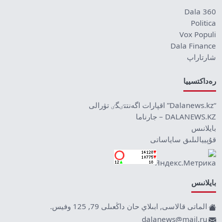
Dala 360
Politica
Vox Populi
Dala Finance
شارتاراپ
رەداكتسييا
“Dalanews.kz” اقپارات اگەنتتٸگٸ تۋرالى
DALANEWS.KZ – جارناما
بايلانىس
قۇپييالىلىق ساياساتى
بايلانىس
الماتى قالاسى, ابىلاي حان داڭعىلى 79, 125 وفيس.
dalanews@mail.ru