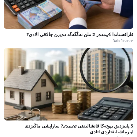
قازاقستاندا كٸمدەر 2 ملن تەڭگەگە دەيٸن جالاقى الادى?
Dala Finance
5 پايىزدىق يپوتەكا قانشالىقتى تيٸمدٸ? ساراپشى ماڭىزدى
ايىرماشىلىقتاردى اتادى