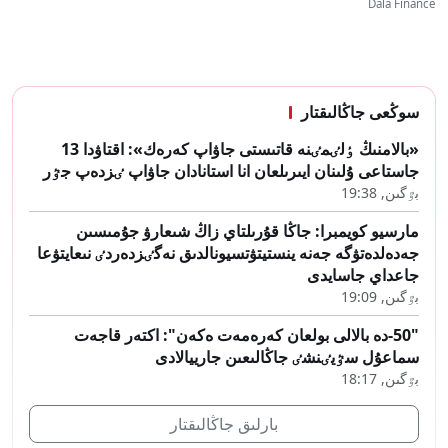
Dala Finance
سوڭعى جاڭالىقتار
«بالامنىڭ ٶلٸمٸنە قاتىستى جاۋاپ كەرەك»: اقتاۋدا 13
جاستاعى ۇلىنان ايىرىلعان انا استانادان جاۋاپ ٸزدەپ جٷر
بٷگىن, 19:38
مارسيو كويمبرا: جاڭا قۇرىلتاي زاڭ شىعارۋ جۇمىسىن
جەدەلدەتۋگە جەنە ينستيتۋتسيونالدىق نەگٸزدەردٸ نىعايتۋعا
جاعداي جاسايدى
بٷگىن, 19:09
"50-دە بالالى بولعان كەرەمەت ەكەن": اكتەر قاجەت
سماعۇل سٷيٸنشٸ جاڭالىعىن جارييالادى
بٷگىن, 18:17
بارلىق جاڭالىقتار