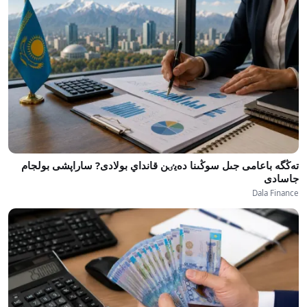
تەڭگە باعامى جىل سوڭىنا دەيٸن قانداي بولادى? ساراپشى بولجام
جاسادى
Dala Finance