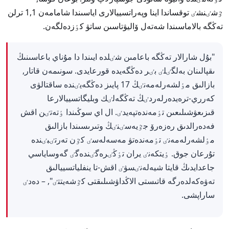
ٷشٸنشٸ توقساندا اينا وپەراتسييالارى اياسىندا شامامەن 1,1 ترلن
تەڭگە بالاماسىندا شەتەل ۆاليۋتاسىن ساتۋ كٶزدەلگەن.
"بۇل شارالار تەڭگە باعامىن شٸلدە ايىندا دا مۇناي باعاسىنىڭ
ىقپالىنان بەلگٸلٸ بٸر دەڭگەيدە قورعايدى. سونىمەن قاتار,
بازالىق مٶلشەرلەمەنٸڭ 17 پايىز دەڭگەيٸندە ساقتالۋى
كەرري-ترەيدەرلەردٸڭ تەڭگەلٸك وبليگاتسييالارعا
قىزىعۋشىلىعىن تٶمەندەتپەيدٸ. ال اي سوڭىندا ٶتەتٸن اقش
فەدەرالدىق رەزەرۆ جٷيەسٸنٸڭ وتىرىسىندا بازالىق
مٶلشەرلەمەنٸ تٶمەندەتۋ مەسەلەسٸ كٷن تەرتٸبٸندە
تۇرعان جوق. ٶيتكەنٸ يران تٶڭٸرەگٸندەگٸ گەوساياسي
جاعدايدىڭ قايتا شيەلەنٸسۋٸ اقش-تا ينفلياتسييالىق
تەۋەكەلدەرگە قاتىستى الاڭداۋشىلىقتى كٷشەيتتٸ", – دەدٸ
ساراپشى.