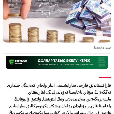
فوتو: baq.kz
قازاقستاندىق قارجى ساراپشىسى ايبار ولجاي كەيٸنگٸ جىلدارى
تەڭگەنٸڭ مۇناي باعاسىنا تەۋەلدٸلٸگٸ ايتارلىقتاي
ەلسٸرەگەنٸن مەلٸمدەدٸ. ونىڭ ايتۋىنشا, ۇلتتىق ۆاليۋتانىڭ
باعامىنا قازٸر مۇنايدان بٶلەك ٸشكٸ ەكونوميكالىق ساياسات,
ۇلتتىق قوردىڭ وپەراتسييالارى, كۆازيمەملەكەتتٸك سەكتوردىڭ