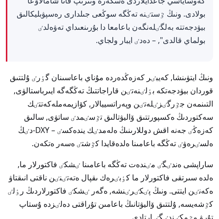
گەوساياسي جاعدايلاردى ەسكەرە وتىرىپ قانا شامالاۋعا
بولادى. ونىڭ ٷستٸنە تەڭگە سوڭعى جىلدارى رەسپۋبليكالىق
بيۋدجەتتە بەلگٸلەنگەن باعامعا دا بۇرىنعىداي تەۋەلدٸ
بولماي قالدى", – دەدٸ ايبار ولجاي.
ونىڭ ايتۋىنشا, كەيبٸر كەزەڭدەردە مۇناي باعاسىنان گٶرٸ ۇلتتىق
قوردان بيۋدجەتكە بٶلٸنەتٸن قاراجاتتىڭ تەڭگەگە ايىرباستالۋى,
التىنمەن جٷرگٸزٸلەتٸن وپەراتسييالار, كۆازيمەملەكەتتٸك
سەكتوردىڭ ەكسپورتتىق ۆاليۋتالىق تٷسٸمدٸ ساتۋى, سالىق
كەزەڭٸ جەنە اقش دوللارىنىڭ ەلەمدٸك يندەكسٸ – DXY-دٸڭ
ەلسٸرەۋٸ تەڭگە باعامىنا ەلدەقايدا كٷشتٸ ەسەر ەتكەن.
ساراپشى ەندٸگٸ مٸندەت تەڭگە باعامىنا ٸشكٸ فاكتورلار ما,
ەلدە سىرتقى فاكتورلار ما كٶبٸرەك ىقپال ەتەتٸنٸن ناقتى انىقتاۋ
ەكەنٸن ايتتى. ونىڭ پٸكٸرٸنشە, ەگەر ٸشكٸ فاكتورلاردىڭ رٶلٸ
كٷشەيسە, ۇلتتىق ۆاليۋتانىڭ باعامىن تۇراقتى دەلٸزدە ۇستاپ
تۇرۋ مٷمكٸندٸگٸ ارتادى.