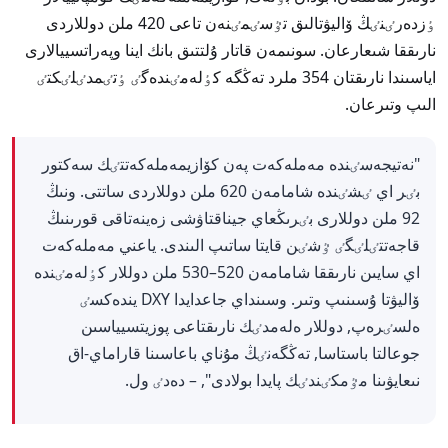
ٶزدەرٸنٸڭ ۆاليۋتالىق تٷسٸمٸنەن تاعى 420 ملن دوللاردى
نارىققا شىعارعان. سونىمەن قاتار ۇلتتىق بانك اينا وپەراتسييالارى
اياسىندا نارىقتان 354 ملرد تەڭگە كٶلەمٸندەگٸ ٶتٸمدٸلٸكتٸ
الىپ وتىرعان.
"نەتيجەسٸندە مەملەكەت پەن كۆازيمەملەكەتتٸك سەكتور
بٸر اي ٸشٸندە شامامەن 620 ملن دوللاردى ساتتى. ونىڭ
92 ملن دوللارى بٸرىڭعاي جيناقتاۋشى زەينەتاقى قورىنىڭ
قاجەتتٸلٸگٸ ٷشٸن قايتا ساتىپ الىندى. ياعني مەملەكەت
اي سايىن نارىققا شامامەن 520–530 ملن دوللار كٶلەمٸندە
ۆاليۋتا ۇسىنىپ وتىر. وسىنداي جاعدايدا DXY يندەكسٸ
ەلسٸرەپ, دوللار ەلەمدٸك نارىقتاعى پوزيتسيياسىن
جوعالتا باستاسا, تەڭگەنٸڭ مۇناي باعاسىنا قاراماي-اق
نىعايۋىنا مٷمكٸندٸك پايدا بولادى", – دەدٸ ول.