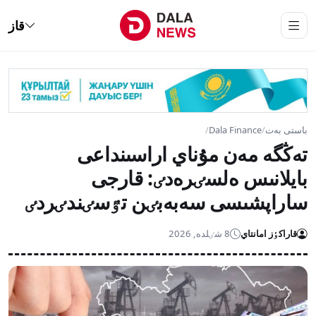
قاز
باستى بەت
/
Dala Finance
/
تەڭگە مەن مۇناي اراسىنداعى
بايلانىس ەلسٸرەدٸ: قارجى
ساراپشىسى سەبەبٸن تٷسٸندٸردٸ
قاراكٶز امانتاي
8 شٸلدە, 2026