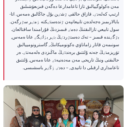
مەن ەكولوگييالىق تازا تاعامدارعا دەگەن قىزىعۋشىلىق
ارتىپ كەلەدٸ. قازاق حالقى ٷشٸن بۇل جاڭالىق ەمەس. اتا-
بابالارىمىز ەجەلدەن تابيعاتپەن ٷندەستٸكتە ٶمٸر سٷرگەن.
سول تابيعي تازالىقتىڭ دەمٸ قىمىزدىڭ قۇرامىندا ساقتالعان.
بٷگٸندە قىمىز – تەك دەستٷردٸڭ بٸر بٶلٸگٸ عانا ەمەس,
سونىمەن قاتار زاماناۋي ەكونوميكانىڭ, گاسترونومييالىق
تۋريزمنٸڭ جەنە ۇلتتىق برەندتٸڭ ماڭىزدى ەلەمەنتٸ. ەر
حالىقتى ونىڭ تاريحى مەن مەدەنيەتٸ عانا ەمەس, ۇلتتىق
تاعامدارى ارقىلى دا تانيدى, – دەدٸ ٶڭٸر باسشىسى.