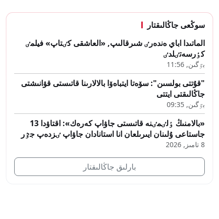
سوڭعى جاڭالىقتار
الماتىدا اباي ەندەرٸ شىرقالىپ, «العاشقى كٸتاپ» فيلمٸ
كٶرسەتٸلدٸ
بٷگىن, 11:56
"قۇتتى بولسىن": سۆەتا ايتباەۆا بالالارىنا قاتىستى قۋانىشتى
جاڭالىقتى ايتتى
بٷگىن, 09:35
«بالامنىڭ ٶلٸمٸنە قاتىستى جاۋاپ كەرەك»: اقتاۋدا 13
جاستاعى ۇلىنان ايىرىلعان انا استانادان جاۋاپ ٸزدەپ جٷر
8 تامىز, 2026
بارلىق جاڭالىقتار