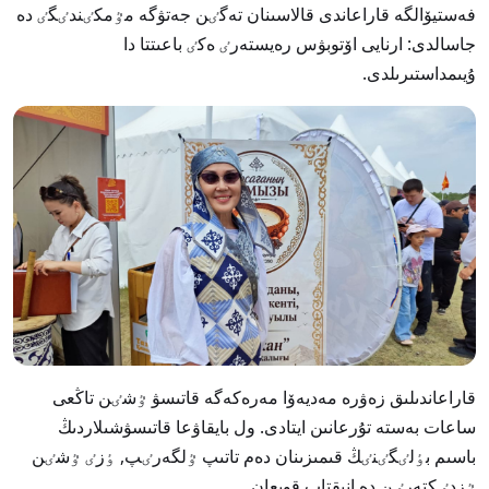
فەستيۆالگە قاراعاندى قالاسىنان تەگٸن جەتۋگە مٷمكٸندٸگٸ دە
جاسالدى: ارنايى اۆتوبۋس رەيستەرٸ ەكٸ باعىتتا دا
ۇيىمداستىرىلدى.
قاراعاندىلىق زەۋرە مەديەۆا مەرەكەگە قاتىسۋ ٷشٸن تاڭعى
ساعات بەستە تۇرعانىن ايتادى. ول بايقاۋعا قاتىسۋشىلاردىڭ
باسىم بٶلٸگٸنٸڭ قىمىزىنان دەم تاتىپ ٷلگەرٸپ, ٶزٸ ٷشٸن
ٷزدٸكتەرٸن دە انىقتاپ قويعان.