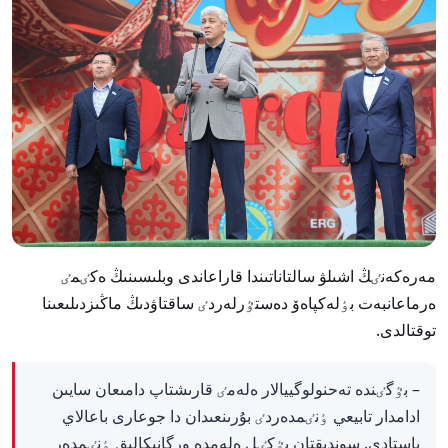
مەرەكەنٸڭ اشىلۋ سالتاناتىندا قاراعاندى وبلىسىنىڭ ەكٸمٸ
ەرماعانبەت بٶلەكپاەۆ دەستٷرلەردٸ ساقتاۋدىڭ ماڭىزدىلىعىنا
توقتالدى.
– بٷگٸندە تەحنولوگييالار ەلەمٸ قارىشتاپ دامىعان سايىن
ادامدار تابيعي ٶنٸمدەردٸ بۇرىنعىدان دا جوعارى باعالاي
باستادى. سوندىقتان بٷكٸل ەلەمدە ورگانيكالىق ٶنٸمدەر