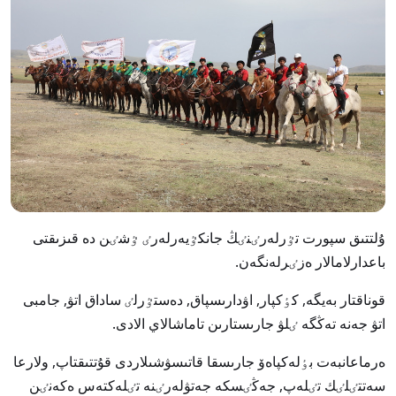
ۇلتتىق سپورت تٷرلەرٸنٸڭ جانكٷيەرلەرٸ ٷشٸن دە قىزىقتى
باعدارلامالار ەزٸرلەنگەن.
قوناقتار بەيگە, كٶكپار, اۋدارىسپاق, دەستٷرلٸ ساداق اتۋ, جامبى
اتۋ جەنە تەڭگە ٸلۋ جارىستارىن تاماشالاي الادى.
ەرماعانبەت بٶلەكپاەۆ جارىسقا قاتىسۋشىلاردى قۇتتىقتاپ, ولارعا
سەتتٸلٸك تٸلەپ, جەڭٸسكە جەتۋلەرٸنە تٸلەكتەس ەكەنٸن