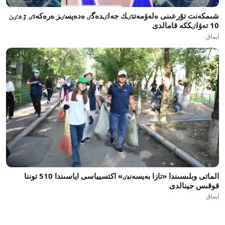
شىمكەنت تۇرعىنى ەلەۋمەتتٸك جەلٸدەگٸ ەدەپسٸز ەرەكەتٸ ٷشٸن
10 تەۋلٸككە قامالدى
ايماق
الماتى وبلىسىندا «تازا بەيسەنبٸ» اكتسيياسى اياسىندا 510 توننا
قوقىس جينالدى
ايماق