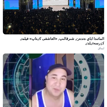
الماتىدا اباي ەندەرٸ شىرقالىپ, «العاشقى كٸتاپ» فيلمٸ
كٶرسەتٸلدٸ
ايماق