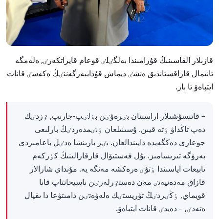
قازىلار القاسىنىڭ قۇرامىندا بەلگٸلٸ قوعام قايراتكەرٸ, ەلەمگە
تانىمال قازاقستاندىق ەنشٸ ديماش قۇدايبەرگەننٸڭ ەكەسٸ قانات
ايتباەۆ تا بار.
– قاتىسۋشىلار اراسىنان بٸرەۋٸن بٶلٸپ-جارىپ, ٷزدٸك
دەپ تاڭداۋ ٶتە قيىن. ۇسىنىلعان ٶنٸمدەردٸڭ بارلىعى
جوعارى دەڭگەيدە دايىندالعان. بٸز بارىنشا ەدٸل باعامىزدى
بەرۋگە تىرىسامىز. بۇل فەستيۆال قارقارالىنىڭ كٶركەم
تابيعات اياسىندا ٶتۋٸ ەرەكشە مەنگە يە. مۇنداي شارالار
قازاق مەدەنيەتٸ مەن دەستٷرلەرٸن ناسيحاتتاپ قانا
قويماي, ٶڭٸردٸڭ تۋريستٸك ەلەۋەتٸن دامىتۋعا دا ىقپال
ەتەدٸ, – دەيدٸ قانات ايتباەۆ.