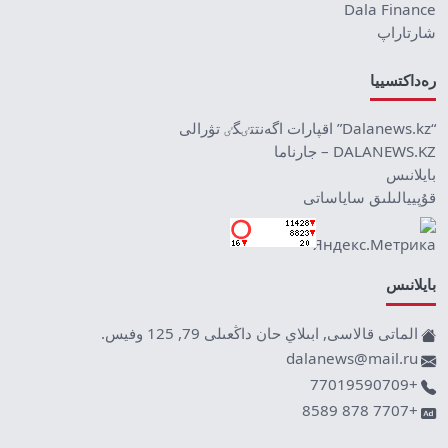
Dala Finance
شارتاراپ
رەداكتسييا
“Dalanews.kz” اقپارات اگەنتتٸگٸ تۋرالى
DALANEWS.KZ – جارناما
بايلانىس
قۇپييالىلىق ساياساتى
بايلانىس
الماتى قالاسى, ابىلاي حان داڭعىلى 79, 125 وفيس.
dalanews@mail.ru
+77019590709
+7707 878 8589