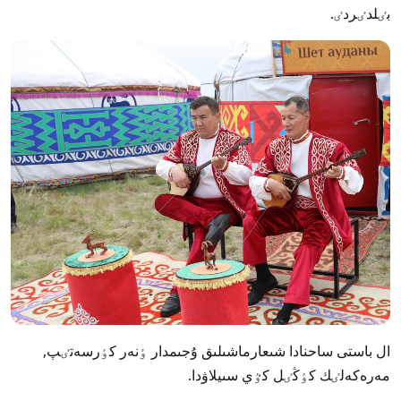
بٸلدٸردٸ.
ال باستى ساحنادا شىعارماشىلىق ۇجىمدار ٶنەر كٶرسەتٸپ,
مەرەكەلٸك كٶڭٸل كٷي سىيلاۋدا.