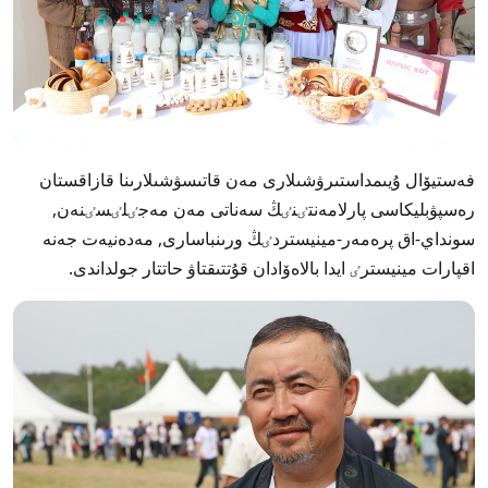
فەستيۆال ۇيىمداستىرۋشىلارى مەن قاتىسۋشىلارىنا قازاقستان
رەسپۋبليكاسى پارلامەنتٸنٸڭ سەناتى مەن مەجٸلٸسٸنەن,
سونداي-اق پرەمەر-مينيستردٸڭ ورىنباسارى, مەدەنيەت جەنە
اقپارات مينيسترٸ ايدا بالاەۆادان قۇتتىقتاۋ حاتتار جولداندى.