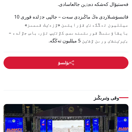
فەستيۆال كەشكە دەيٸن جالعاسادى.
قاتىسۋشىلاردى ەڭ ماڭىزدى سەت – جالپى جٷلدە قورى 10
ميلليون تەڭگەنٸ قۇرايتىن «ٷزدٸك قىمىز»
بايقاۋىنىڭ قورىتىندىسى كٷتٸپ تۇر. باس جٷلدە –
بٸرٸنشٸ ورىن ٷشٸن 5 ميلليون تەڭگە.
بۆلىسۋ
وقى وتىرىڭىز