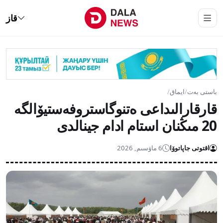
قاز
باستى بەت
/
ايماق
/
قارقارالىداعى ەتنوگاستروفەستيۆالگە
20 مىڭنان استام ادام جينالدى
اقتوتى جاپاتوۆا
6 ماۋسىم, 2026