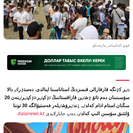
فوتو: الەكساندر مارچەنكو
بٸر كٷنگە قارقارالى قىمىزدىڭ استاناسىنا اينالدى. دەستٷرلٸ دالا
سۋسىنىنان دەم تاتۋ ٷشٸن قازاقستاننىڭ تٷكپٸر-تٷكپٸرٸنەن 20
مىڭنان استام ادام كەلدٸ. ٶندٸرۋشٸلەر فەستيۆالگە 30 توننا
ۇلتتىق سۋسىن الىپ كەلدٸ
, دەپ حابارلايدى
dalanews.kz.