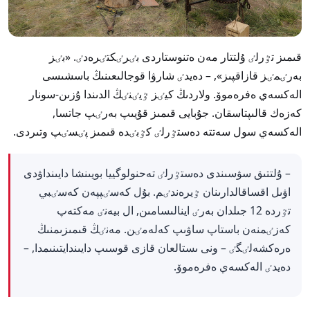
قىمىز تٷرلٸ ۇلتتار مەن ەتنوستاردى بٸرٸكتٸرەدٸ. «بٸز
بەرٸمٸز قازاقپىز», – دەيدٸ شارۋا قوجالىعىنىڭ باسشىسى
الەكسەي ەفرەموۆ. ولاردىڭ كيٸز ٷيٸنٸڭ الدىندا ۇزىن-سونار
كەزەك قالىپتاسقان. جۇبايى قىمىز قۇيىپ بەرٸپ جاتسا,
الەكسەي سول سەتتە دەستٷرلٸ كٷبٸدە قىمىز پٸسٸپ وتىردى.
– ۇلتتىق سۋسىندى دەستٷرلٸ تەحنولوگييا بويىنشا دايىنداۋدى
اۋىل اقساقالدارىنان ٷيرەندٸم. بۇل كەسٸپپەن كەسٸبي
تٷردە 12 جىلدان بەرٸ اينالىسامىن, ال بيەنٸ مەكتەپ
كەزٸمنەن باستاپ ساۋىپ كەلەمٸن. مەنٸڭ قىمىزىمنىڭ
ەرەكشەلٸگٸ – ونى ىستالعان قازى قوسىپ دايىندايتىنىمدا, –
دەيدٸ الەكسەي ەفرەموۆ.