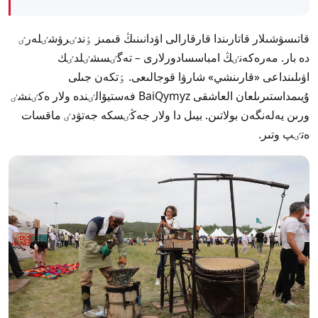
قاتىسۋشىلار قاتارىندا قارقارالى اۋدانىنىڭ قىمىز ٶندٸرۋشٸلەرٸ
دە بار. مەرەكەنٸڭ امباسسادورلارى – تەگٸسشٸلدٸك
اۋىلىنداعى «قارىنشي» شارۋا قوجالىعى. ٶتكەن جىلى
ۇيىمداستىرىلعان العاشقى BaiQymyz فەستيۆالٸندە ولار ەكٸنشٸ
ورىن يەلەنگەن بولاتىن. بيىل دا ولار جەڭٸسكە جەتۋدٸ ماقسات
ەتٸپ وتىر.