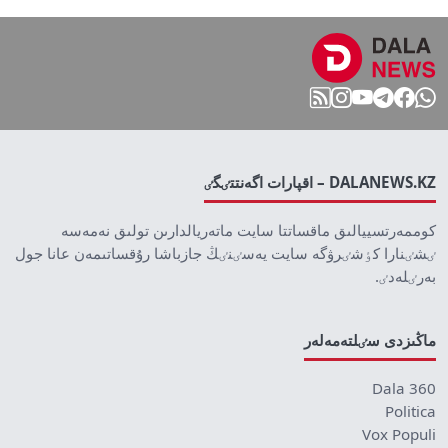
DALANEWS.KZ – اقپارات اگەنتتٸگٸ
كوممەرتسييالىق ماقساتتا سايت ماتەريالدارىن تولىق نەمەسە
ٸشٸنارا كٶشٸرۋگە سايت يەسٸنٸڭ جازباشا رۇقساتىمەن عانا جول
بەرٸلەدٸ.
ماڭىزدى سٸلتەمەلەر
Dala 360
Politica
Vox Populi