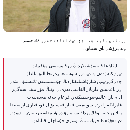
بيىلعى بايقاۋدا ٷزدٸك اتانۋ ٷشٸن 37 قىمىز
ٶندٸرۋشٸ باق سىناۋدا.
– بايقاۋعا قاتىسۋشىلاردىڭ ەرقايسىسى مۇقييات
ٸرٸكتەۋدەن ٶتتٸ. بٸز سۋسىنعا زەرتحانالىق تالداۋ
جٷرگٸزٸپ, شارۋاشىلىقتاردىڭ جۇمىسىمەن تانىستىق. ەندٸ
ٶز باعاسىن قازىلار القاسى بەرەدٸ. ونىڭ قۇرامىندا سەگٸز
ادام بار: عالىم-بيوحيميكتەر, قوعام جەنە مەدەنيەت
قايراتكەرلەرٸ. سونىمەن قاتار فەستيۆال قوناقتارى اراسىندا
ونلاين جەنە وفلاين داۋىس بەرۋ دە ۇيىمداستىرىلعان, – دەيدٸ
BaiQymyz جوباسىنىڭ اۆتورى جۇماجان قالتاەۆ.