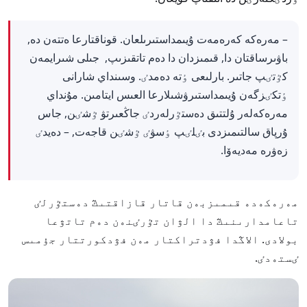
– مەرەكە كەرەمەت ۇيىمداستىرىلعان. قوناقتارعا ەتتەن دە,
باۋىرساقتان دا, قىمىزدان دا دەم تاتقىزىپ, جىلى شىرايمەن
كٷتٸپ جاتىر. بارلىعى ٶتە دەمدٸ. وسىنداي شارانى
ٶتكٸزگەن ۇيىمداستىرۋشىلارعا العىس ايتامىن. مۇنداي
مەرەكەلەر ۇلتتىق دەستٷرلەردٸ جاڭعىرتۋ ٷشٸن, جاس
ۇرپاق سالتىمىزدى بٸلٸپ ٶسۋٸ ٷشٸن قاجەت, – دەيدٸ
زەۋرە مەديەۆا.
مەرەكەدە قىمىزبەن قاتار قازاقتىڭ دەستٷرلٸ
تاعامدارىنىڭ دا الۋان تٷرٸنەن دەم تاتۋعا
بولادى. الاڭدا فۋدتراكتار مەن فۋدكورتتار جۇمىس
ٸستەدٸ.