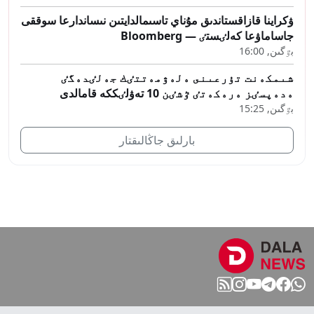
ۋكراينا قازاقستاندىق مۇناي تاسىمالدايتىن نىساندارعا سوققى
جاساماۋعا كەلٸستٸ — Bloomberg
بٷگىن, 16:00
شىمكەنت تۇرعىنى ەلەۋمەتتٸك جەلٸدەگٸ
ەدەپسٸز ەرەكەتٸ ٷشٸن 10 تەۋلٸككە قامالدى
بٷگىن, 15:25
بارلىق جاڭالىقتار