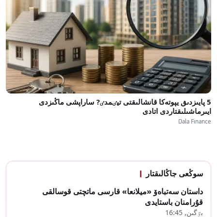
5 پايىزدىق يپوتەكا قانشالىقتى تيٸمدٸ? ساراپشى ماڭىزدى
ايىرماشىلىقتاردى اتادى
Dala Finance
سوڭعى جاڭالىقتار
داستان سەتباەۆ «ميلانعا» قارسى ماتچتى قوسالقى
قۇرامنان باستايدى
بٷگىن, 16:45