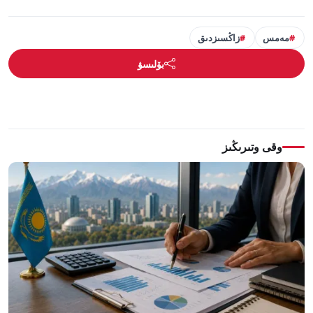
مەمس
زاڭسىزدىق
بۆلىسۋ
وقى وتىرىڭىز