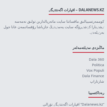
DALANEWS.KZ – اقپارات اگەنتتٸگٸ
كوممەرتسييالىق ماقساتتا سايت ماتەريالدارىن تولىق نەمەسە
ٸشٸنارا كٶشٸرۋگە سايت يەسٸنٸڭ جازباشا رۇقساتىمەن عانا جول
بەرٸلەدٸ.
ماڭىزدى سٸلتەمەلەر
Dala 360
Politica
Vox Populi
Dala Finance
شارتاراپ
رەداكتسييا
“Dalanews.kz” اقپارات اگەنتتٸگٸ تۋرالى