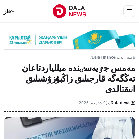
قاز
باستى بەت
/
Dala Finance
/
مەمس جٷيەسٸندە ميللياردتاعان
تەڭگەگە قارجىلىق زاڭبۇزۋشىلىق
انىقتالدى
Dalanews
9 شٸلدە, 2026