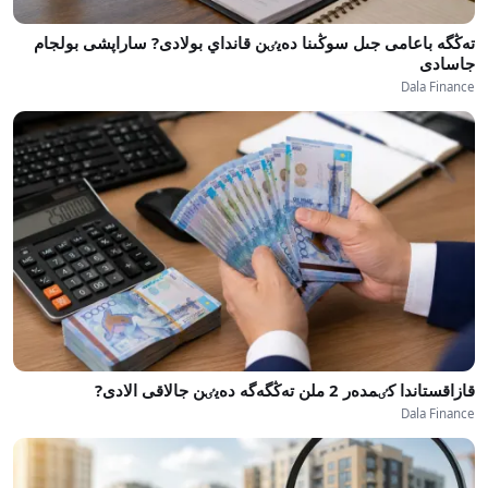
تەڭگە باعامى جىل سوڭىنا دەيٸن قانداي بولادى? ساراپشى بولجام
جاسادى
Dala Finance
قازاقستاندا كٸمدەر 2 ملن تەڭگەگە دەيٸن جالاقى الادى?
Dala Finance