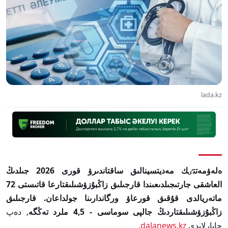
lada.kz
ەلەۋمەتتٸك مەديتسينالىق ساقتاندىرۋ قورى 2026 جىلدىڭ
العاشقى جارتىجىلدىعىندا قارجىلىق زاڭبۇزۋشىلىقتارعا قاتىستى 72
ماتەريالدى قۇقىق قورعاۋ ورگاندارىنا جولداعان. قارجىلىق
زاڭبۇزۋشىلىقتاردىڭ جالپى سوماسى - 4,5 ملرد تەڭگە
, دەپ
حابارلايدى
dalanews.kz.