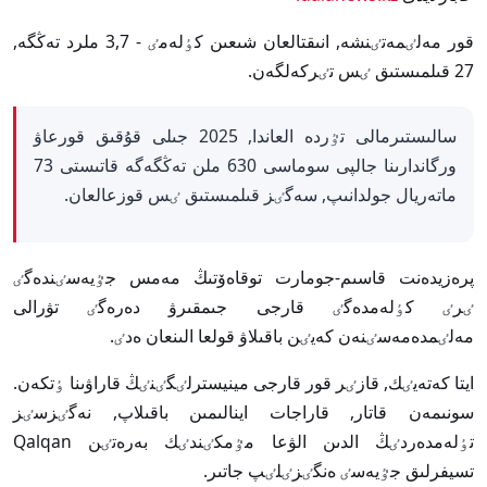
قور مەلٸمەتٸنشە, انىقتالعان شىعىن كٶلەمٸ - 3,7 ملرد تەڭگە,
27 قىلمىستىق ٸس تٸركەلگەن.
سالىستىرمالى تٷردە العاندا, 2025 جىلى قۇقىق قورعاۋ
ورگاندارىنا جالپى سوماسى 630 ملن تەڭگەگە قاتىستى 73
ماتەريال جولدانىپ, سەگٸز قىلمىستىق ٸس قوزعالعان.
پرەزيدەنت قاسىم-جومارت توقاەۆتىڭ مەمس جٷيەسٸندەگٸ
ٸرٸ كٶلەمدەگٸ قارجى جىمقىرۋ دەرەگٸ تۋرالى
مەلٸمدەمەسٸنەن كەيٸن باقىلاۋ قولعا الىنعان ەدٸ.
ايتا كەتەيٸك, قازٸر قور قارجى مينيسترلٸگٸنٸڭ قاراۋىنا ٶتكەن.
سونىمەن قاتار, قاراجات اينالىمىن باقىلاپ, نەگٸزسٸز
تٶلەمدەردٸڭ الدىن الۋعا مٷمكٸندٸك بەرەتٸن Qalqan
تسيفرلىق جٷيەسٸ ەنگٸزٸلٸپ جاتىر.