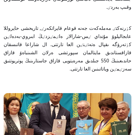
وقىپ بەردٸ.
كٶرنەكتٸ مەملەكەت جەنە قوعام قايراتكەرٸ, تاريحشى حايروللا
عابجاليلوۆ مۇنداي ٸس-شارالار ەلٸمٸزدٸڭ ابىروي-بەدەلٸن
كٶتەرۋگە ىقپال ەتەتٸنٸن العا تارتتى. ال شاراعا قاتىسقان
قازاقستاندىق مايتالمان سپورتشى ەرلان الشىنباەۆ قازاق
حاندىعىنىڭ 550 جىلدىق مەرەيتويى قازاق جاستارىنىڭ پوتريوتتىق
سەزٸمٸن وياتاتىنىن العا تارتتى.