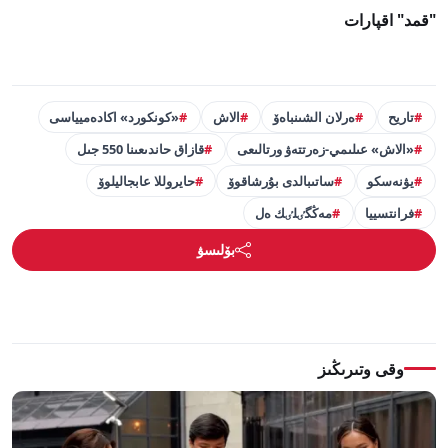
"قمد" اقپارات
تاريح
ەرلان الشىنباەۆ
الاش
«كونكورد» اكادەميياسى
«الاش» عىلىمي-زەرتتەۋ ورتالىعى
قازاق حاندىعىنا 550 جىل
يۋنەسكو
ساتىبالدى بۇرشاقوۆ
حايروللا عابجاليلوۆ
فرانتسييا
مەڭگٸلٸك ەل
بۆلىسۋ
وقى وتىرىڭىز