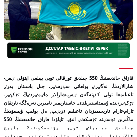
قازاق حاندىعىنىڭ 550 جىلدىق تورقالى تويى بيىلعى ايتۋلى ٸس-
شارالاردىڭ نەگٸزٸ بولعانى سٶزسٸز. جىل باسىنان بەرٸ
تاعىلىمعا تولى كٶپتەگەن ٸس-شارالار ەلٸمٸزدٸڭ تٷكپٸر-
تٷكپٸرٸندە ۇيىمداستىرىلدى. جاستارىمىز تامىرىن تەرەڭگە تارتقان
تارام-تارام تاريحىمىزدان تاعىلىم تٷيٸپ, ەل بولىپ ۇيىسۋدىڭ
ماڭىزىن تٷسٸنە تٷسكەنٸ انىق. تاياۋدا قازاق حاندىعىنىڭ 550
جىلدىق مەرەيلٸ تويى يۋنەسكو-نىڭ پاريج
قالاسىندا ورنالاسقان شتاب-پەتەرٸندە جوعارى