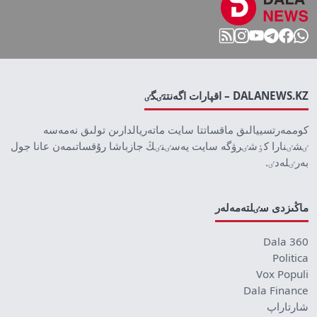
DALANEWS.KZ – اقپارات اگەنتتٸگٸ
كوممەرتسييالىق ماقساتتا سايت ماتەريالدارىن تولىق نەمەسە
ٸشٸنارا كٶشٸرۋگە سايت يەسٸنٸڭ جازباشا رۇقساتىمەن عانا جول
بەرٸلەدٸ.
ماڭىزدى سٸلتەمەلەر
Dala 360
Politica
Vox Populi
Dala Finance
شارتاراپ