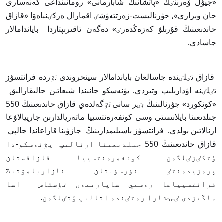
«جيۋل ۆەرننٸڭ «پاتشانىڭ شابارمانى» رومانىنداعى كەنەسارى
حان وبرازى», جۋرناليست-زەرتتەۋشٸ اقمارال ەركٸنباەۆا «قازاق
حاندىعىنىڭ قۇرىلۋ كەزەڭدەرٸ» دەگەن تاقىرىپتاردا باياندامالار
جاسادى.
قازاق تٸلٸندە جاسالعان باياندامالار سينحروندى تٷردە فرانتسۋز
تٸلٸنە اۋدارىلىپ وتىردى. يۋنەسكو جانىندا شىعاتىن حالىقارالىق
«كونكورد» جۋرنالىنىڭ بٸر سانى تٷگەلدەي قازاق حاندىعىنىڭ 550
جىلدىعىنا بايلانىستى وسى كونفەرەنتسييا ماتەريالدارىن جارييالاۋعا
ارنالاتىن بولدى. فرانتسۋز باسىلىمدارىنىڭ جازۋىنا قاراعاندا جالپى
قازاق حاندىعىنىڭ 550 جىلدىعىنا ارنالىپ يۋنەسكو-دا
ٶتكٸزٸلگەن كونفەرەنتسييا قازاقستان
پرەزيدەنتٸ نۇرسۇلتان نازارباەۆتىڭ
فرانتسيياعا رەسمي ساپارىمەن تۇستاس اسا
ماڭىزدى ٸس-شارا رەتٸندە اتالىپ ٶتٸلگەن.