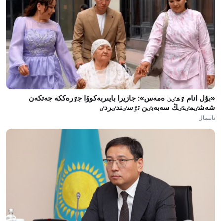
«بۇل انام ٷشٸن ەمەس»: جازيرا بايىربەكوۆا جٷرەككە جەتكەن
شەشٸمٸنٸڭ سەبەبٸن تٷسٸندٸردٸ
تانىمال