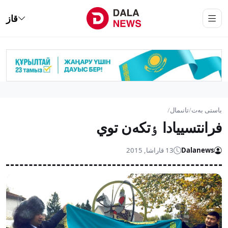
قاز
باستى بەت
/
تانىمال
/
فرانتسييادا ٶتكەن توي
Dalanews
13 قاراشا, 2015