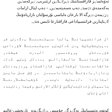
تەۋەلسٸز قازاقستاننىڭ بٸرلٸگٸن ارتتىرىپ, ٸرگەسٸن
بەكەمدەي تٷستٸ دەپ ەسەپتەيمٸن, – دەپ اپتال ازامات
ٶزٸمەن بٸرگە الا بارعان ەلباسى نۇرسۇلتان نازارباەۆتىڭ
كٸتاپتارىن فرانتسيياداعى قازاقتارعا تابىس ەتتٸ.
ال فرانتسييانىڭ پالما سىيلىعىنىڭ يەگەرٸ, قر
بەيبٸتشٸلٸك پەن كەلٸسٸم سىيلىعىنىڭ لاۋرەاتى,
قۇرمەتتٸ پروفەسسور البەرت فيشلەر
قازاقستاننىڭ حالىقارالىق بەدەلٸ ٶسٸپ كەلە
جاتقاندىعىنا توقتالىپ, قازاقستان پرەزيدەنتٸ
ن.نازارباەۆتىڭ باستاماسىمەن ەر ٷش جىل سايىن
استانادا ەلەمدٸك دٸندەر كٶشباسشىلارىنىڭ
سامميتٸ ٶتەتٸندٸگٸن ٷلگٸ الارلىق وقيعا رەتٸندە
اتاپ ٶتتٸ.
كونفەرەنتسييانىڭ نەگٸزگٸ جۇمىس بٶلٸگٸندە تاريحشى-عالىم