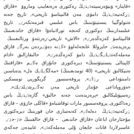
«قاينار» ۋنيۆەرسيتەتٸنٸڭ رەكتورى ەرەنعايىپ وماروۆ «قازاق
ٶركەنيەتٸنٸڭ دامۋى مەن قالىپتاسۋ تاريحى», تاريح جەنە
ەتنولوگييا ينستيتۋتىنىڭ باس عىلىمي قىزمەتكەرٸ, تاريح
عىلىمدارىنىڭ دوكتورى كەنجە تورلانباەۆا «قازاق حاندىعىنىڭ
قالىپتاسۋ كەزەڭدەرٸ», «الاش» تاريحي-زەرتتەۋ ورتالىعىنىڭ
پرەزيدەنتٸ حايروللا عابجەلەلوۆ «كٶنە دەۋٸردەن بەرگٸ قازاق
مەملەكەتتٸلٸگٸنٸڭ دامۋ كەزەڭدەرٸ», حالىقارالىق «ادام
كاپيتالى ينستيتۋتىنىڭ» ديرەكتورى جانۇزاق ەكٸم «قازاقتىڭ
ەتنيكالىق تاريحى» (40 تومدىعىنىڭ) «مەڭگٸلٸك ەل» يدەياسىن
دامىتۋداعى رٶلٸ», پروفەسسور گريگوريي تومسكيي
«ەۋروپاداعى عۇندار تاريحى مەن تەڭٸرشٸلدٸك»,
رەسپۋبليكالىق «پرەزيدەنت جەنە حالىق» گازەتٸنٸڭ باس
رەداكتورى, پروفەسسور مارات توقاشباەۆ «قاڭلى جازۋى – قازاق
ٶركەنيەتٸنٸڭ دەلەلٸ», كەنەسارى حان قورىنىڭ ديرەكتورى
مۇحتارحان اباعان «قازاق حاندىعى – قازاق حالقىنىڭ حٷ-حٷٸ
عاسىرلاردا قانات جايعان ۇلى مەملەكەتٸ», عابيدەن جەكەي