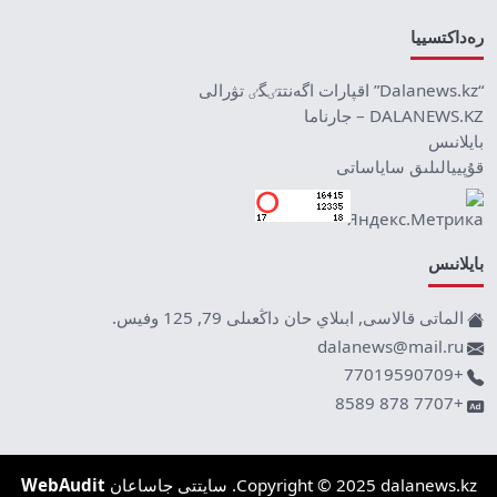
رەداكتسييا
“Dalanews.kz” اقپارات اگەنتتٸگٸ تۋرالى
DALANEWS.KZ – جارناما
بايلانىس
قۇپييالىلىق ساياساتى
بايلانىس
الماتى قالاسى, ابىلاي حان داڭعىلى 79, 125 وفيس.
dalanews@mail.ru
+77019590709
+7707 878 8589
Copyright © 2025 dalanews.kz. سايتتى جاساعان
WebAudit