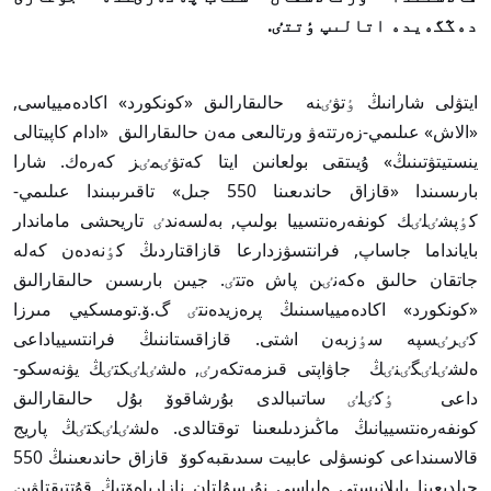
دەڭگەيدە اتالىپ ٶتتٸ.
ايتۋلى شارانىڭ ٶتۋٸنە حالىقارالىق «كونكورد» اكادەميياسى,
«الاش» عىلىمي-زەرتتەۋ ورتالىعى مەن حالىقارالىق «ادام كاپيتالى
ينستيتۋتىنىڭ» ۇيىتقى بولعانىن ايتا كەتۋٸمٸز كەرەك. شارا
بارىسىندا «قازاق حاندىعىنا 550 جىل» تاقىرىبىندا عىلىمي-
كٶپشٸلٸك كونفەرەنتسييا بولىپ, بەلسەندٸ تاريحشى ماماندار
بايانداما جاساپ, فرانتسۋزدارعا قازاقتاردىڭ كٶنەدەن كەلە
جاتقان حالىق ەكەنٸن پاش ەتتٸ. جيىن بارىسىن حالىقارالىق
«كونكورد» اكادەميياسىنىڭ پرەزيدەنتٸ گ.ۆ.تومسكيي مىرزا
كٸرٸسپە سٶزبەن اشتى. قازاقستاننىڭ فرانتسيياداعى
ەلشٸلٸگٸنٸڭ جاۋاپتى قىزمەتكەرٸ, ەلشٸلٸكتٸڭ يۋنەسكو-
داعى ٶكٸلٸ ساتىبالدى بۇرشاقوۆ بۇل حالىقارالىق
كونفەرەنتسييانىڭ ماڭىزدىلىعىنا توقتالدى. ەلشٸلٸكتٸڭ پاريج
قالاسىنداعى كونسۋلى عابيت سىدىقبەكوۆ قازاق حاندىعىنىڭ 550
جىلدىعىنا بايلانىستى ەلباسى نۇرسۇلتان نازارباەۆتىڭ قۇتتىقتاۋىن