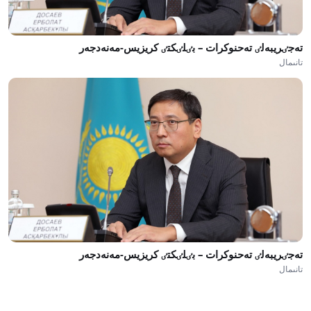
تەجٸريبەلٸ تەحنوكرات – بٸلٸكتٸ كريزيس-مەنەدجەر
تانىمال
تەجٸريبەلٸ تەحنوكرات – بٸلٸكتٸ كريزيس-مەنەدجەر
تانىمال