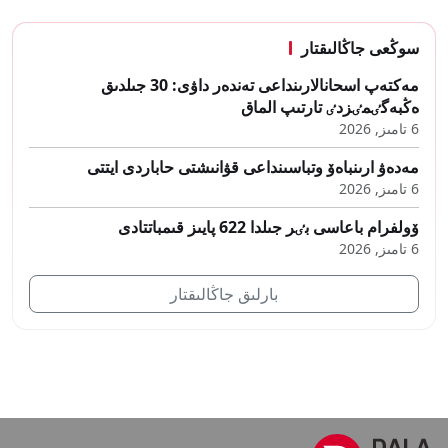
سوڭعى جاڭالىقتار
مەكتەپ اسحانالارىنداعى تەندەر داۋى: 30 جىلدىق
ەڭبەگٸمٸزدٸ تارتىپ الماق
6 تامىز, 2026
مەدەۋ ارىنباەۆ وتباسىنداعى قۋانىشتى حاباردى ايتتى
6 تامىز, 2026
ۆولفرام باعاسى بٸر جىلدا 622 پايىز قىمباتتادى
6 تامىز, 2026
بارلىق جاڭالىقتار