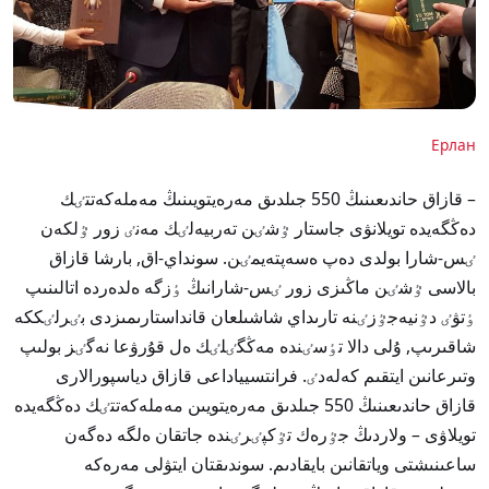
Ерлан
– قازاق حاندىعىنىڭ 550 جىلدىق مەرەيتويىنىڭ مەملەكەتتٸك
دەڭگەيدە تويلانۋى جاستار ٷشٸن تەربيەلٸك مەنٸ زور ٷلكەن
ٸس-شارا بولدى دەپ ەسەپتەيمٸن. سونداي-اق, بارشا قازاق
بالاسى ٷشٸن ماڭىزى زور ٸس-شارانىڭ ٶزگە ەلدەردە اتالىنىپ
ٶتۋٸ دٷنيەجٷزٸنە تارىداي شاشىلعان قانداستارىمىزدى بٸرلٸككە
شاقىرىپ, ۇلى دالا تٶسٸندە مەڭگٸلٸك ەل قۇرۋعا نەگٸز بولىپ
وتىرعانىن ايتقىم كەلەدٸ. فرانتسيياداعى قازاق دياسپورالارى
قازاق حاندىعىنىڭ 550 جىلدىق مەرەيتويىن مەملەكەتتٸك دەڭگەيدە
تويلاۋى – ولاردىڭ جٷرەك تٷكپٸرٸندە جاتقان ەلگە دەگەن
ساعىنىشتى وياتقانىن بايقادىم. سوندىقتان ايتۋلى مەرەكە