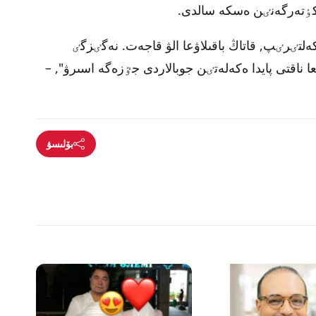
كٶتەرگەنٸن ەسكە سالدى.
لتٸرٸپ, قاتاڭ باقىلاۋعا الۋ قاجەت. نەگٸزگٸ
ناقتى پايدا ەكەلەتٸن جوبالاردى جٷزەگە اسىرۋ", –
بۆلىسۋ