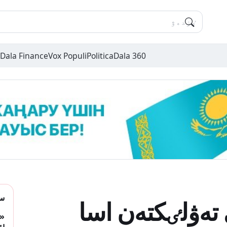
Dala Finance
Vox Populi
Politica
Dala 360
سو
 تەۋلٸكتەن اسا
«ب