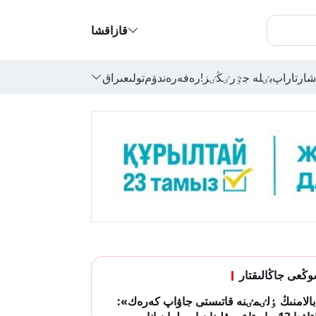
قازاقشا
شارتاراپ
بٸلە جٷرٸڭٸز!
رەفەرەندۋم
تولىعىراق
ڭعى جاڭالىقتار
الامنىڭ ٶلٸمٸنە قاتىستى جاۋاپ كەرەك»: