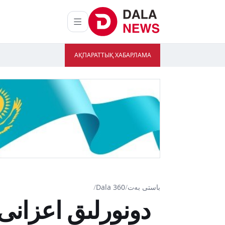
АҚПАРАТТЫҚ ХАБАРЛАМА
باستى بەت
/
Dala 360
/
دونورلىق اعزانى