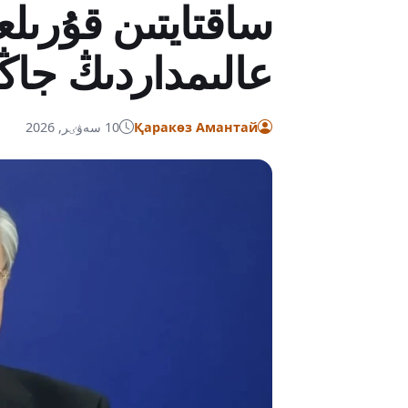
ساقتايتىن قۇرىلع
عالىمداردىڭ جاڭا
Қаракөз Амантай
10 سەۋٸر, 2026