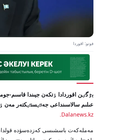
فوتو: اقوردا
بٷگٸن اقوردادا ٶتكەن جيىندا قاسىم-جوم
عىلىم سالاسىنداعى جەتٸستٸكتەر مەن ٶز
Dalanews.kz.
مەملەكەت باسشىسى كەزدەسۋدە قولدانبا
باعىتتاردىڭ بٸرٸ ەكەنٸن اتاپ ٶتتٸ. ونىڭ