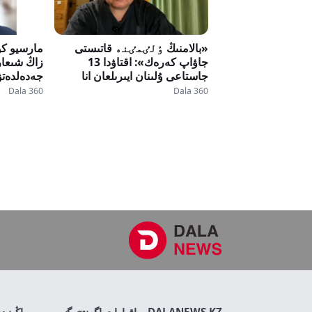
«بالامنىڭ ٶلٸمٸنە قاتىستى
مارسيو كوي
جاۋاپ كەرەك»: اقتاۋدا 13
زاڭ شىعا
جاستاعى ۇلىنان ايىرىلعان انا
جەدەلدەتۋ
استانادان جاۋاپ ٸزدەپ جٷر
ينستيتۋتس
Dala 360
Dala 360
نىعايتۋعا
DALANEWS.KZ – اقپارات اگەنتتٸگٸ
ماڭىزد