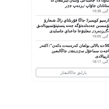
اقتاۋدا 13 جاستاعى ۇلىنان ايىرىلعان انا
تانادان جاۋاپ ٸزدەپ جٷر
ىن, 19:38
رسيو كويمبرا: جاڭا قۇرىلتاي زاڭ شىعارۋ
مىسىن جەدەلدەتۋگە جەنە ينستيتۋتسيونالدىق
گٸزدەردٸ نىعايتۋعا جاعداي جاسايدى
ىن, 19:09
"50-دە بالالى بولعان كەرەمەت ەكەن": اكتەر
جەت سماعۇل سٷيٸنشٸ جاڭالىعىن
رييالادى
ىن, 18:17
بارلىق جاڭالىقتار