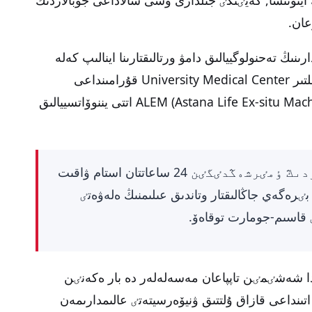
عان.
ڭ تەحنولوگييالىق دامۋ ورتالىقتارىنا اينالىپ كەلە
جاتقانىن العا تارتتى. مىسال رەتٸندە ول بىلتىر University Medical Center قۇرامىنداعى
جٷرەك ورتالىعى دەرٸگەرلەرٸنٸڭ ALEM (Astana Life Ex-situ Machine) اتتى يننوۆاتسييالىق
“بۇل قۇرىلعى دونورلىق اعزالاردىڭ ٶمٸرشەڭدٸگٸن 24 ساعاتتان استام ۋاقىت
رەگەي جاڭالىقتار وتاندىق عىلىمنىڭ ەلەۋەتٸ
قاسىم-جومارت توقاەۆ.
دا شەشٸمٸن تاپپاعان مەسەلەلەر دە بار ەكەنٸن
ىنداعى قازاق ۇلتتىق ۋنيۆەرسيتەتٸ عالىمدارىمەن