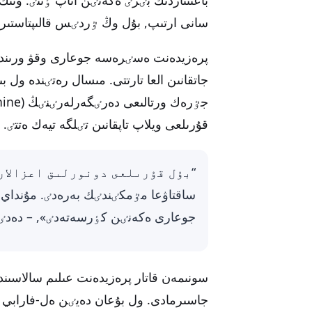
سانى ارتىپ, بۇل وڭ ٷردٸس قالىپتاستىر
پرەزيدەنت ەسٸرەسە جوعارى وقۋ ورىندارىنى
قۇرىلعى ويلاپ تاپقانىن تٸلگە تيەك ەتتٸ.
ساقتاۋعا مٷمكٸندٸك بەرەدٸ. مۇنداي بٸ
جوعارى ەكەنٸن كٶرسەتەدٸ», – دەدٸ 
سونىمەن قاتار پرەزيدەنت عىلىم سالاسىن
جاسىرمادى. ول بۇعان دەيٸن ەل-فارابي ات