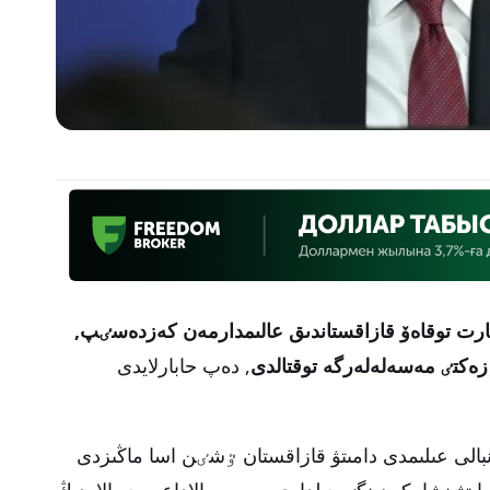
ارت توقاەۆ قازاقستاندىق عالىمدارمەن كەزدەسٸپ,
ەكتٸ مەسەلەلەرگە توقتالدى
, دەپ حابارلايدى
لى عىلىمدى دامىتۋ قازاقستان ٷشٸن اسا ماڭىزدى
 ايتۋىنشا, كەيٸنگٸ جىلدارى وسى سالاداعى جوبالاردىڭ