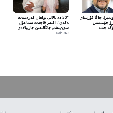
مبرا: جاڭا قۇرىلتاي
"50-دە بالالى بولعان كەرەمەت
رۋ جۇمىسىن
ەكەن": اكتەر قاجەت سماعۇل
گە جەنە
سٷيٸنشٸ جاڭالىعىن جارييالادى
يونالدىق نەگٸزدەردٸ
Dala 360
 جاعداي جاسايدى
ى سٸلتەمەلەر
رەداكتسييا
بايلا