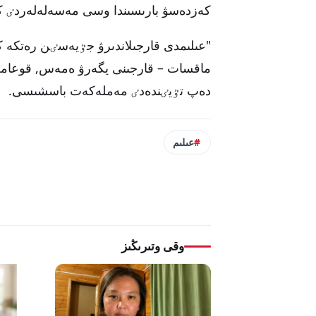
كەزدەسۋ بارىسىندا وسى مەسەلەلەردٸ 
"عىلىمدى قارجىلاندىرۋ جٷيەسٸن رەتكە كە
ماقسات – قارجىنى يگەرۋ ەمەس, قوعامعا 
دەپ تٷيٸندەدٸ مەملەكەت باسشىسى.
عىلىم
وقى وتىرىڭىز