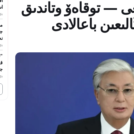
ى — توقاەۆ وتاندىق
اس
بٷگ
لىعىن باعالادى
ما
جۇ
نە
بٷگ
قا
جا
بٷگ