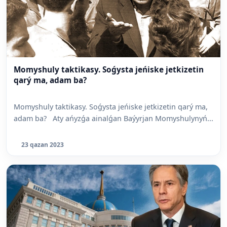
Momyshuly taktikasy. Soǵysta jeńiske jetkizetin
qarý ma, adam ba?
Momyshuly taktikasy. Soǵysta jeńiske jetkizetin qarý ma,
adam ba? Aty ańyzǵa ainalǵan Baýyrjan Momyshulynyń...
23 qazan 2023