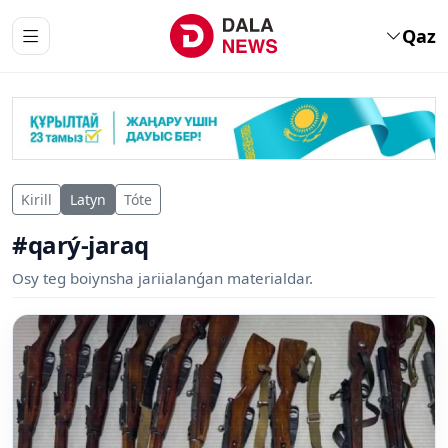
Qaz
Kirill
Latyn
Tóte
#qarý-jaraq
Osy teg boiynsha jariialanǵan materialdar.