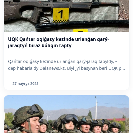
UQK Qańtar oqiǵasy kezinde urlanǵan qarý-
jaraqtyń biraz bóligin tapty
Qańtar oqiǵasy kezinde urlanǵan qarý-jaraq tabyldy, –
dep habarlaidy Dalanews.kz. Biyl jyl basynan beri UQK p...
27 naýryz 2025