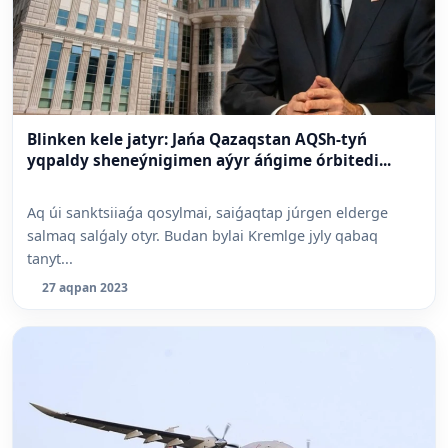
Blinken kele jatyr: Jańa Qazaqstan AQSh-tyń
yqpaldy sheneýnigimen aýyr áńgime órbitedi...
Aq úi sanktsiiaǵa qosylmai, saiǵaqtap júrgen elderge
salmaq salǵaly otyr. Budan bylai Kremlge jyly qabaq
tanyt...
27 aqpan 2023