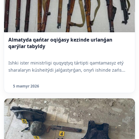
Almatyda qańtar oqiǵasy kezinde urlanǵan
qarýlar tabyldy
Ishki ister ministrligi quqyqtyq tártipti qamtamasyz etý
sharalaryn kúsheitýdi jalǵastyrǵan, onyń ishinde zańs...
5 mamyr 2026