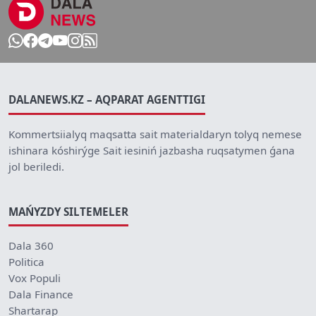
DALANEWS.KZ – AQPARAT AGENTTIGI
Kommertsiialyq maqsatta sait materialdaryn tolyq nemese
ishinara kóshirýge Sait iesiniń jazbasha ruqsatymen ǵana
jol beriledi.
MAŃYZDY SILTEMELER
Dala 360
Politica
Vox Populi
Dala Finance
Shartarap