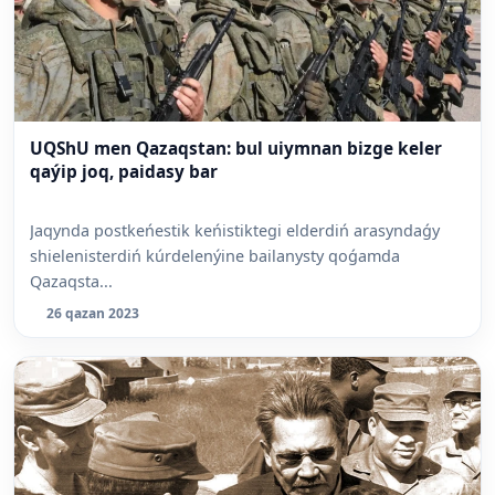
UQShU men Qazaqstan: bul uiymnan bizge keler
qaýip joq, paidasy bar
Jaqynda postkeńestik keńistiktegi elderdiń arasyndaǵy
shielenisterdiń kúrdelenýine bailanysty qoǵamda
Qazaqsta...
26 qazan 2023