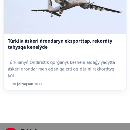
Túrkiia áskeri drondaryn eksporttap, rekordty
tabysqa kenelýde
Túrkiianyń Óndiristik qorǵanys kesheni aldaǵy ýaqytta
áskeri drondar men oǵan qajetti oq-dárini rekkordtyq
kól...
20 jeltoqsan 2022