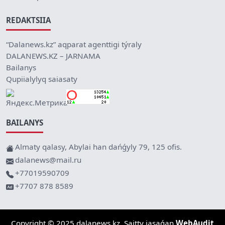
REDAKTSIIA
“Dalanews.kz” aqparat agenttigi týraly
DALANEWS.KZ – JARNAMA
Bailanys
Qupiialylyq saiasaty
BAILANYS
Almaty qalasy, Abylai han dańǵyly 79, 125 ofis.
dalanews@mail.ru
+77019590709
+7707 878 8589
Copyright © 2025 dalanews.kz. Saitty jasaǵan
WebAudit