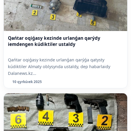
Qańtar oqiǵasy kezinde urlanǵan qarýdy
iemdengen kúdiktiler ustaldy
Qańtar oqiǵasy kezinde urlanǵan qarýǵa qatysty
kúdiktiler Almaty oblysynda ustaldy, dep habarlaidy
Dalanews.kz...
10 qyrkúıek 2025