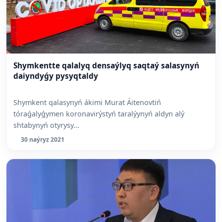
Shymkentte qalalyq densaýlyq saqtaý salasynyń
daiyndyǵy pysyqtaldy
Shymkent qalasynyń ákimi Murat Áitenovtiń
tóraǵalyǵymen koronavirýstyń taralýynyń aldyn alý
shtabynyń otyrysy...
30 naýryz 2021