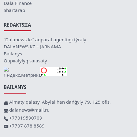
Dala Finance
Shartarap
REDAKTSIIA
“Dalanews.kz” aqparat agenttigi týraly
DALANEWS.KZ – JARNAMA
Bailanys
Qupiialylyq saiasaty
BAILANYS
Almaty qalasy, Abylai han dańǵyly 79, 125 ofis.
dalanews@mail.ru
+77019590709
+7707 878 8589