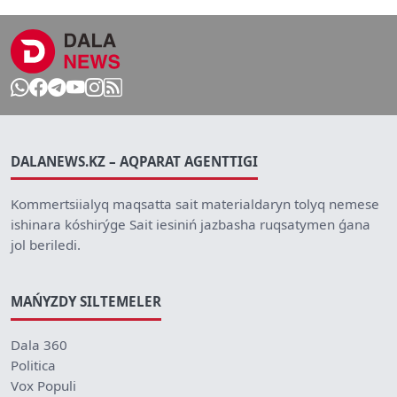
DALANEWS.KZ – AQPARAT AGENTTIGI
Kommertsiialyq maqsatta sait materialdaryn tolyq nemese
ishinara kóshirýge Sait iesiniń jazbasha ruqsatymen ǵana
jol beriledi.
MAŃYZDY SILTEMELER
Dala 360
Politica
Vox Populi