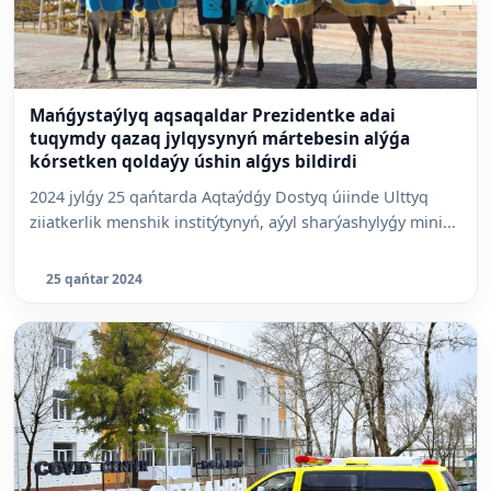
Mańǵystaýlyq aqsaqaldar Prezidentke adai
tuqymdy qazaq jylqysynyń mártebesin alýǵa
kórsetken qoldaýy úshin alǵys bildirdi
2024 jylǵy 25 qańtarda Aqtaýdǵy Dostyq úiinde Ulttyq
ziiatkerlik menshik institýtynyń, aýyl sharýashylyǵy mini...
25 qańtar 2024