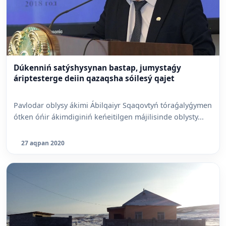
Dúkenniń satýshysynan bastap, jumystaǵy
áriptesterge deiin qazaqsha sóilesý qajet
Pavlodar oblysy ákimi Ábilqaiyr Sqaqovtyń tóraǵalyǵymen
ótken óńir ákimdiginiń keńeitilgen májilisinde oblysty...
27 aqpan 2020