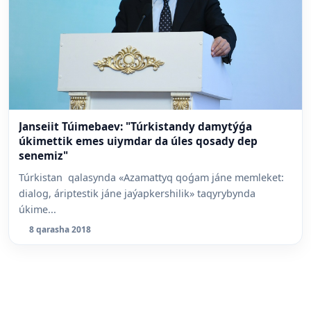
Janseiit Túimebaev: "Túrkistandy damytýǵa
úkimettik emes uiymdar da úles qosady dep
senemiz"
Túrkistan qalasynda «Azamattyq qoǵam jáne memleket:
dialog, áriptestik jáne jaýapkershilik» taqyrybynda
úkime...
8 qarasha 2018