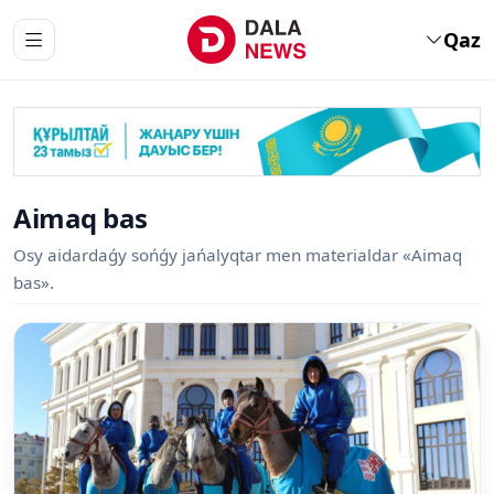
Qaz
Aimaq bas
Osy aidardaǵy sońǵy jańalyqtar men materialdar «Aimaq
bas».