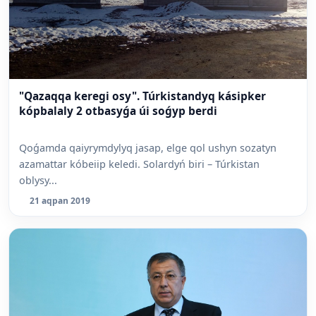
"Qazaqqa keregi osy". Túrkistandyq kásipker
kópbalaly 2 otbasyǵa úi soǵyp berdi
Qoǵamda qaiyrymdylyq jasap, elge qol ushyn sozatyn
azamattar kóbeiip keledi. Solardyń biri – Túrkistan
oblysy...
21 aqpan 2019