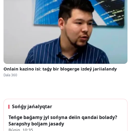
Onlain kazino isi: taǵy bir blogerge izdeý jariialandy
Dala 360
Sońǵy jańalyqtar
Teńge baǵamy jyl sońyna deiin qandai bolady?
Sarapshy boljam jasady
Búgin, 10:35