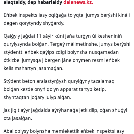
aiaqtaldy, dep habarlaidy
dalanews.kz.
Eńbek inspektsiiasy oqiǵaǵa tolyqtai jumys berýshi kináli
degen qorytyndy shyǵardy.
Qaiǵyly jaǵdai 11 sáýir kúni jańa turǵyn úi kesheniniń
qurylysynda bolǵan. Tergeý málimetinshe, jumys berýshi
stýdentti eńbek qaýipsizdigi boiynsha nusqamadan
ótkizbei jumysqa jibergen jáne onymen resmi eńbek
kelisimshartyn jasamaǵan.
Stýdent beton aralastyrǵysh qurylǵyny tazalamaq
bolǵan kezde onyń qolyn apparat tartyp ketip,
shyntaqtan joǵary julyp alǵan.
Jas jigit aýyr jaǵdaida aýrýhanaǵa jetkizilip, oǵan shuǵyl
ota jasalǵan.
Abai oblysy boiynsha memlekettik eńbek inspektsiiasy