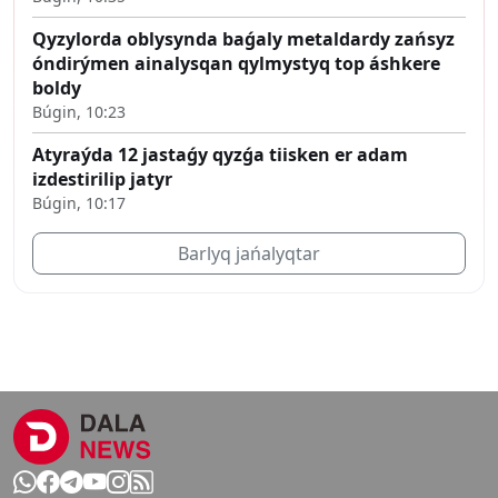
Qyzylorda oblysynda baǵaly metaldardy zańsyz
óndirýmen ainalysqan qylmystyq top áshkere
boldy
Búgin, 10:23
Atyraýda 12 jastaǵy qyzǵa tiisken er adam
izdestirilip jatyr
Búgin, 10:17
Barlyq jańalyqtar