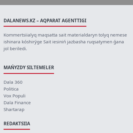
DALANEWS.KZ – AQPARAT AGENTTIGI
Kommertsiialyq maqsatta sait materialdaryn tolyq nemese
ishinara kóshirýge Sait iesiniń jazbasha ruqsatymen ǵana
jol beriledi.
MAŃYZDY SILTEMELER
Dala 360
Politica
Vox Populi
Dala Finance
Shartarap
REDAKTSIIA