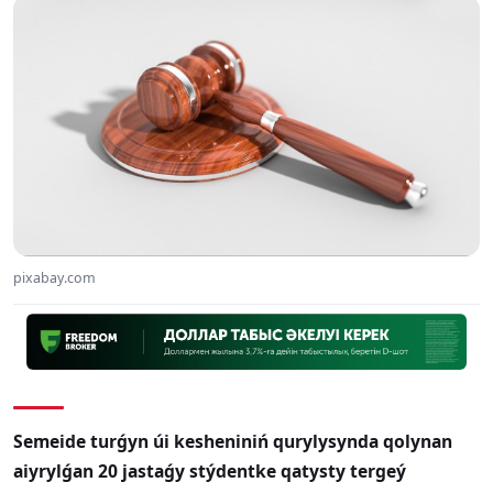
pixabay.com
Semeide turǵyn úi kesheniniń qurylysynda qolynan
aiyrylǵan 20 jastaǵy stýdentke qatysty tergeý