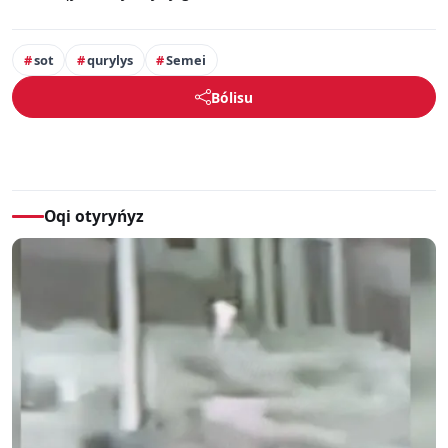
sot
qurylys
Semei
Bólisu
Oqi otyryńyz