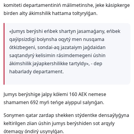
komiteti departamentiniń málimetinshe, jeke kásipkerge
birden alty ákimshilik hattama toltyrylǵan.
«Jumys berýshi eńbek shartyn jasamaǵany, eńbek
qaýipsizdigi boiynsha oqytý men nusqama
ótkizbegeni, sondai-aq jazataiym jaǵdaidan
saqtandyrý kelisimin rásimdemegeni úshin
ákimshilik jaýapkershilikke tartyldy», - dep
habarlady departament.
Jumys berýshige jalpy kólemi 160 AEK nemese
shamamen 692 myń teńge aiyppul salynǵan.
Sonymen qatar zardap shekken stýdentke densaýlyǵyna
keltirilgen ziian úshin jumys berýshiden sot arqyly
ótemaqy óndirý usynylǵan.