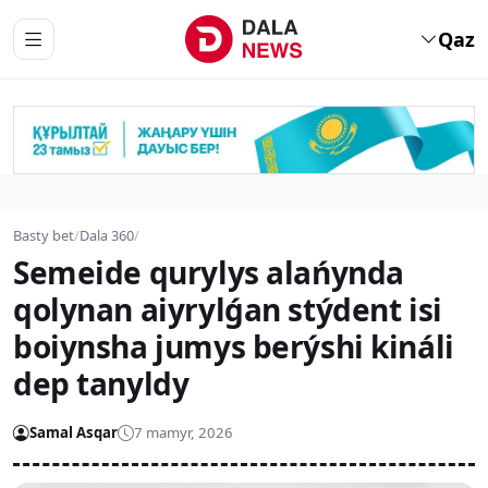
Qaz
Basty bet
/
Dala 360
/
Semeide qurylys alańynda
qolynan aiyrylǵan stýdent isi
boiynsha jumys berýshi kináli
dep tanyldy
Samal Asqar
7 mamyr, 2026