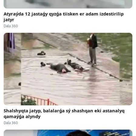
Atyraýda 12 jastaǵy qyzǵa tiisken er adam izdestirilip
jatyr
Dala 360
Shalshyqta jatyp, balalarǵa sý shashqan eki astanalyq
qamaýǵa alyndy
Dala 360