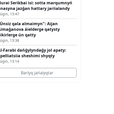
urai Serikbai isi: sotta marqumnyń
nasyna jazǵan hattary jariialandy
úgin, 13:47
Únsiz qala almaimyn": Aijan
imaǵanova áielderge qatysty
ikirlerge ún qatty
úgin, 13:38
l-Farabi dańǵylyndaǵy jol apaty:
pelliatsiia sheshimi shyqty
úgin, 13:14
Barlyq jańalyqtar