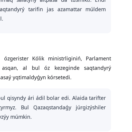
aqtandyrý tarifin jas azamattar múldem
l.
ózgerister Kólik ministrliginiń, Parlament
e asqan, al bul óz kezeginde saqtandyrý
asaý yqtimaldyǵyn kórsetedi.
ul qisyndy ári ádil bolar edi. Alaida tarifter
yrmyz. Bul Qazaqstandaǵy júrgizýshiler
ǵyzýy múmkin.