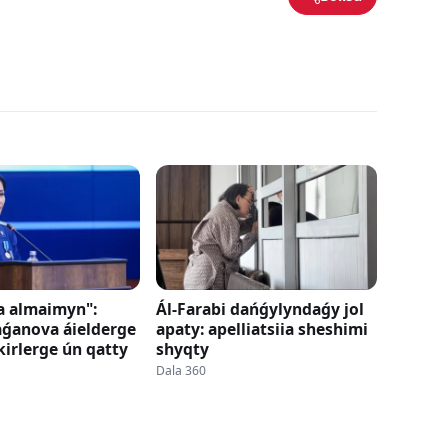
a almaimyn":
Ál-Farabi dańǵylyndaǵy jol
aǵanova áielderge
apaty: apelliatsiia sheshimi
kirlerge ún qatty
shyqty
Dala 360