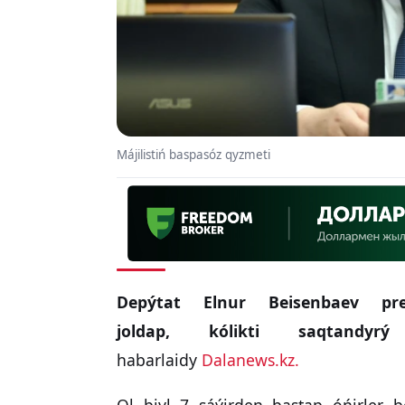
Májilistiń baspasóz qyzmeti
Depýtat Elnur Beisenbaev pre
joldap, kólikti saqtandyr
habarlaidy
Dalanews.kz.
Ol biyl 7 sáýirden bastap óńirler b