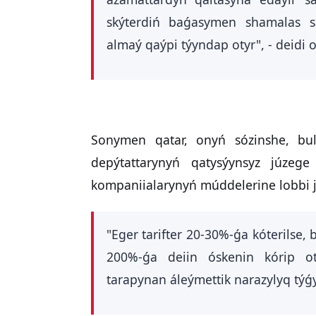
skýterdiń baǵasymen shamalas s
almaý qaýpi týyndap otyr", - deidi o
Sonymen qatar, onyń sózinshe, bul 
depýtattarynyń qatysýynsyz júzeg
kompaniialarynyń múddelerine lobbi j
"Eger tarifter 20-30%-ǵa kóterilse, b
200%-ǵa deiin óskenin kórip ot
tarapynan áleýmettik narazylyq tý