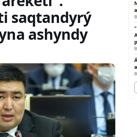
 áreketi".
N
a
ti saqtandyrý
B
yna ashyndy
"
A
p
B
Á
a
B