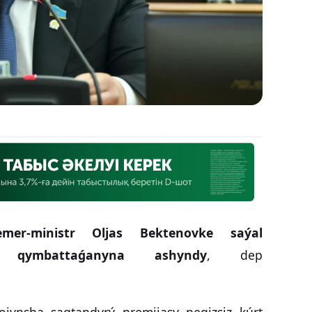
mer-ministr Oljas Bektenovke saýal
ý qymbattaǵanyna ashyndy
, dep
oiynsha saqtandyrý premiiasy negizsiz kúrt