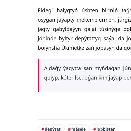
Eldegi halyqtyń úshten biriniń taǵd
osyǵan jaýapty mekemelermen, júrgiz
jaqty qabyldaýyn qalai túsinýge bol
jóninde byltyr depýtattyq saýal da 
boiynsha Úkimetke zań jobasyn da qor
Aldaǵy ýaqytta san myńdaǵan júrg
qoiyp, kóterilse, oǵan kim jaýap bere
depýtat
másele
lobbister