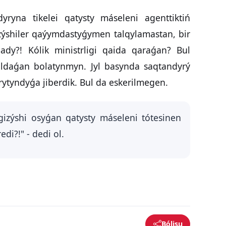
yryna tikelei qatysty máseleni agenttiktiń
ýshiler qaýymdastyǵymen talqylamastan, bir
ady?! Kólik ministrligi qaida qaraǵan? Bul
joldaǵan bolatynmyn. Jyl basynda saqtandyrý
ytyndyǵa jiberdik. Bul da eskerilmegen.
izýshi osyǵan qatysty máseleni tótesinen
di?!" - dedi ol.
Bólisu