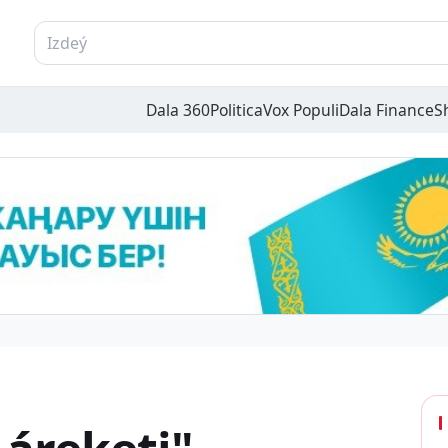
Dala 360
Politica
Vox Populi
Dala Finance
S