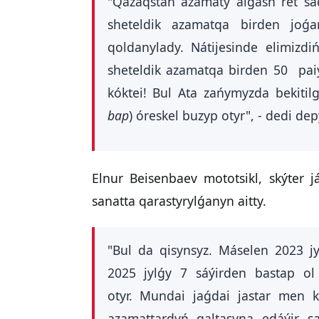
"Qazaqstan azamaty alǵash ret saq
sheteldik azamatqa birden joǵa
qoldanylady. Nátijesinde elimizdi
sheteldik azamatqa birden 50 paiy
kóktei! Bul Ata zańymyzda bekitil
bap
) óreskel buzyp otyr", - dedi dep
Elnur Beisenbaev mototsikl, skýter j
sanatta qarastyrylǵanyn aitty.
"Bul da qisynsyz. Máselen 2023 jy
2025 jylǵy 7 sáýirden bastap 
otyr. Mundai jaǵdai jastar men k
azamattardyń qaltasyna edáýir sa