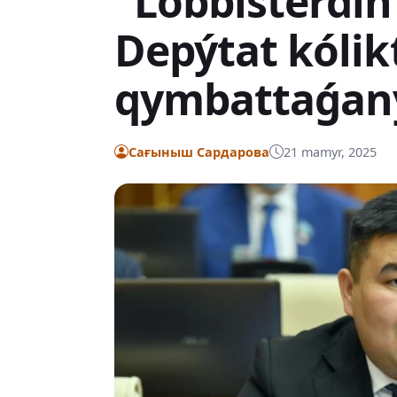
"Lobbisterdiń
Depýtat kólik
qymbattaǵan
Сағыныш Сардарова
21 mamyr, 2025