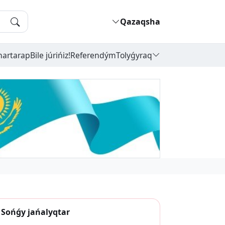
Qazaqsha
hartarap
Bile júrińiz!
Referendým
Tolyǵyraq
Sońǵy jańalyqtar