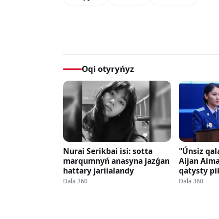
Oqi otyryńyz
Nurai Serikbai isi: sotta
"Únsiz qal
marqumnyń anasyna jazǵan
Aijan Aim
hattary jariialandy
qatysty pi
Dala 360
Dala 360