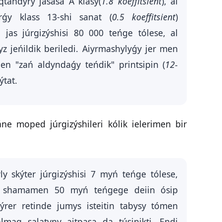
tandyrý jasasa A klasy(
1.8 koeffitsient
), al
rǵy klass 13-shi sanat (
0.5 koeffitsient
)
ń jas júrgizýshisi 80 000 teńge tólese, al
z jeńildik beriledi. Aiyrmashylyǵy jer men
gen "zań aldyndaǵy teńdik" printsipin (
12-
ýtat.
áne moped júrgizýshileri kólik ielerimen bir
ly skýter júrgizýshisi 7 myń teńge tólese,
ol shamamen 50 myń teńgege deiin ósip
ýrer retinde jumys isteitin tabysy tómen
lmaq salatyny aitpasa da túsinikti. Endi