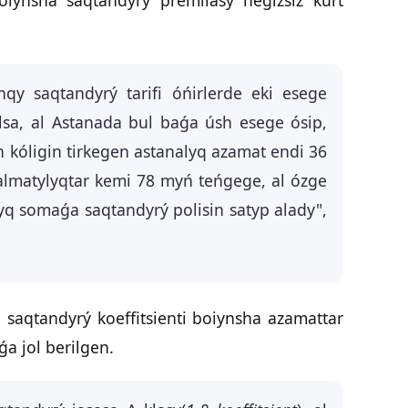
qy saqtandyrý tarifi óńirlerde eki esege
a, al Astanada bul baǵa úsh esege ósip,
n kóligin tirkegen astanalyq azamat endi 36
lmatylyqtar kemi 78 myń teńgege, al ózge
yq somaǵa saqtandyrý polisin satyp alady",
 saqtandyrý koeffitsienti boiynsha azamattar
a jol berilgen.