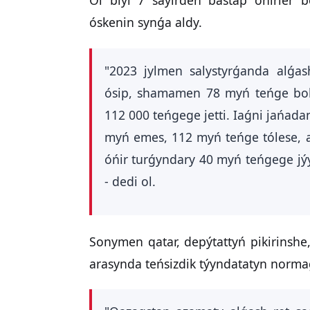
óskenin synǵa aldy.
"2023 jylmen salystyrǵanda alǵash
ósip, shamamen 78 myń teńge bols
112 000 teńgege jetti. Iaǵni jańada
myń emes, 112 myń teńge tólese, a
óńir turǵyndary 40 myń teńgege jý
- dedi ol.
Sonymen qatar, depýtattyń pikirinshe,
arasynda teńsizdik týyndatatyn normaǵ