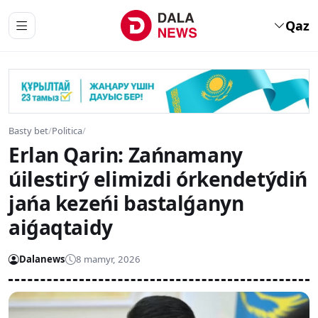
Qaz
Basty bet
/
Politica
/
Erlan Qarin: Zańnamany
úilestirý elimizdi órkendetýdiń
jańa kezeńi bastalǵanyn
aiǵaqtaidy
Dalanews
8 mamyr, 2026