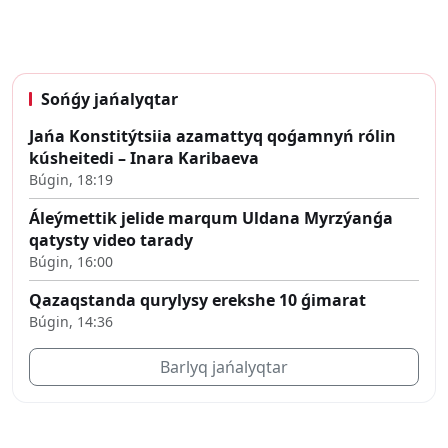
Sońǵy jańalyqtar
Jańa Konstitýtsiia azamattyq qoǵamnyń rólin
kúsheitedi – Inara Karibaeva
Búgin, 18:19
Áleýmettik jelide marqum Uldana Myrzýanǵa
qatysty video tarady
Búgin, 16:00
Qazaqstanda qurylysy erekshe 10 ǵimarat
Búgin, 14:36
Barlyq jańalyqtar