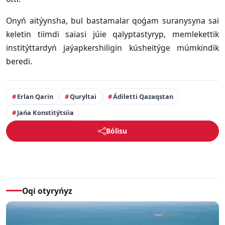
Onyń aitýynsha, bul bastamalar qoǵam suranysyna sai
keletin tiimdi saiasi júie qalyptastyryp, memlekettik
institýttardyń jaýapkershiligin kúsheitýge múmkindik
beredi.
Erlan Qarin
Quryltai
Ádiletti Qazaqstan
Jańa Konstitýtsiia
Bólisu
Oqi otyryńyz