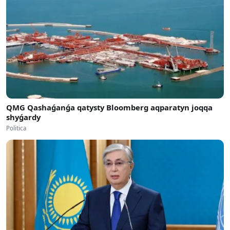
QMG Qashaǵanǵa qatysty Bloomberg aqparatyn joqqa
shyǵardy
Politica