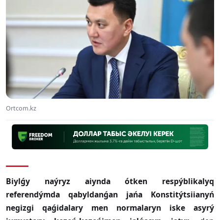
Ortcom.kz
Biylǵy naýryz aiynda ótken respýblikalyq
referendýmda qabyldanǵan jańa Konstitýtsiianyń
negizgi qaǵidalary men normalaryn iske asyrý