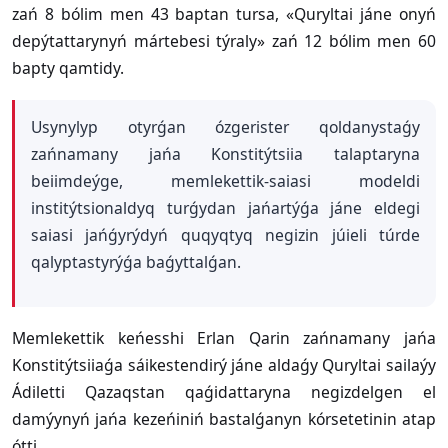
zań 8 bólim men 43 baptan tursa, «Quryltai jáne onyń
depýtattarynyń mártebesi týraly» zań 12 bólim men 60
bapty qamtidy.
Usynylyp otyrǵan ózgerister qoldanystaǵy
zańnamany jańa Konstitýtsiia talaptaryna
beiimdeýge, memlekettik-saiasi modeldi
institýtsionaldyq turǵydan jańartýǵa jáne eldegi
saiasi jańǵyrýdyń quqyqtyq negizin júieli túrde
qalyptastyrýǵa baǵyttalǵan.
Memlekettik keńesshi Erlan Qarin zańnamany jańa
Konstitýtsiiaǵa sáikestendirý jáne aldaǵy Quryltai sailaýy
Ádiletti Qazaqstan qaǵidattaryna negizdelgen el
damýynyń jańa kezeńiniń bastalǵanyn kórsetetinin atap
ótti.