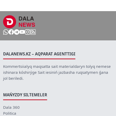
DALANEWS.KZ – AQPARAT AGENTTIGI
Kommertsiialyq maqsatta sait materialdaryn tolyq nemese
ishinara kóshirýge Sait iesiniń jazbasha ruqsatymen ǵana
jol beriledi.
MAŃYZDY SILTEMELER
Dala 360
Politica