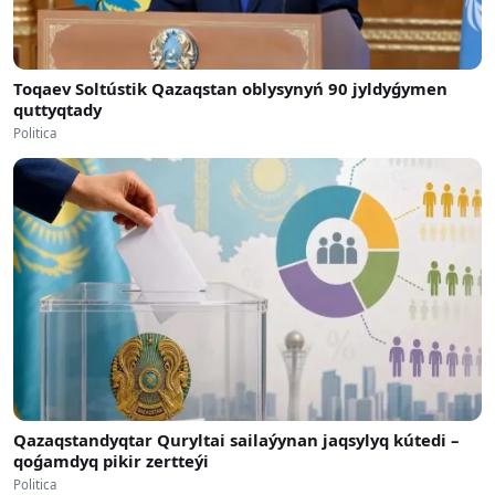
Toqaev Soltústik Qazaqstan oblysynyń 90 jyldyǵymen
quttyqtady
Politica
Qazaqstandyqtar Quryltai sailaýynan jaqsylyq kútedi –
qoǵamdyq pikir zertteýi
Politica