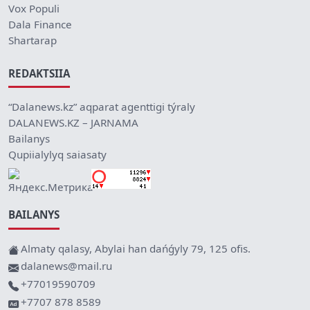
Vox Populi
Dala Finance
Shartarap
REDAKTSIIA
“Dalanews.kz” aqparat agenttigi týraly
DALANEWS.KZ – JARNAMA
Bailanys
Qupiialylyq saiasaty
BAILANYS
Almaty qalasy, Abylai han dańǵyly 79, 125 ofis.
dalanews@mail.ru
+77019590709
+7707 878 8589