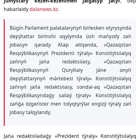
jumystary kezeń-kezeńimen jalǵasyp jatyr
, dep
habarlaidy
dalanews.kz.
Búgin Parlament palatalarynyń birlesken otyrysynda
depýtattar birinshi oqylymda úsh mańyzdy zań
jobasyn qarady. Atap aitqanda, «Qazaqstan
Respýblikasynyń Prezidenti týraly» Konstitýtsiialyq
zańnyń jańa redaktsiiasy, «Qazaqstan
Respýblikasynyń Quryltaiy jáne onyń
depýtattarynyń mártebesi týraly» Konstitýtsiialyq
zańnyń jańa redaktsiiasy, sondai-aq «Qazaqstan
Respýblikasyndaǵy sailaý týraly» Konstitýtsiialyq
zańǵa ózgerister men tolyqtyrýlar engizý týraly zań
jobasy talqylandy.
Jańa redaktsiiadaǵy «Prezident týraly» Konstitýtsiialyq