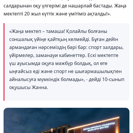
салдарынан оқу үлгерімі де нашарлай бастады. Жаңа
мектепті 20 жыл күттік және үмітіміз ақталды!».
«Жаңа мектеп – тамаша! Қолайлы болғаны
соншалық үйіңе қайтқың келмейді. Бұған дейін
армандаған нәрсеміздің бәрі бар: спорт залдары,
үйірмелер, заманауи кабинеттер. Ескі мектепте
үш ауысымда оқуға мәжбүр болдық, ол өте
ыңғайсыз еді және спорт не шығармашылықпен
айналысуға мүмкіндік болмады», - дейді 10-сынып
оқушысы Жанна.