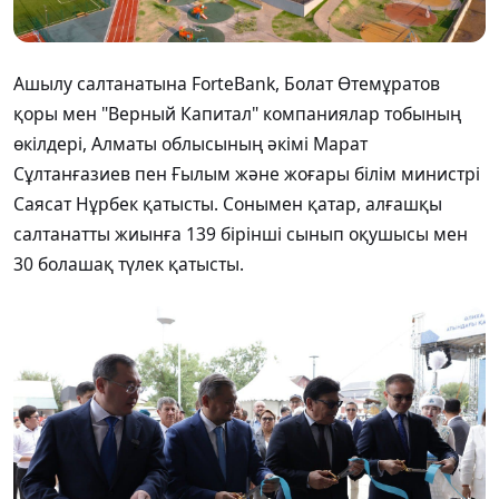
Ашылу салтанатына ForteBank, Болат Өтемұратов
қоры мен "Верный Капитал" компаниялар тобының
өкілдері, Алматы облысының әкімі Марат
Сұлтанғазиев пен Ғылым және жоғары білім министрі
Саясат Нұрбек қатысты. Сонымен қатар, алғашқы
салтанатты жиынға 139 бірінші сынып оқушысы мен
30 болашақ түлек қатысты.