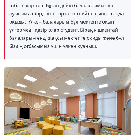
отбасылар көп. Бұған дейін балаларымыз үш
ауысымда тар, тіпті парта жетпейтін сыныптарда
оқыды. Үлкен балаларым бұл мектепте оқып
үлгермеді, қазір олар студент. Бірақ кішкентай
балаларым енді жақсы мектепте оқиды және бұл
біздің отбасымыз үшін үлкен қуаныш.