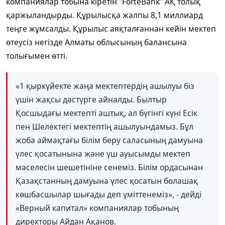
компаниялар тобына кіретін "
ForteBank
"
АҚ толық
қаржыландырды. Құрылысқа жалпы 8,1 миллиард
теңге жұмсалды. Құрылыс аяқталғаннан кейін мектеп
өтеусіз негізде Алматы облысының балансына
толығымен өтті.
«1 қыркүйекте жаңа мектептердің ашылуы біз
үшін жақсы дәстүрге айналды. Былтыр
Қосшыдағы мектепті аштық, ал бүгінгі күні Есік
пен Шелектегі мектептің ашылуындамыз. Бұл
жоба аймақтағы білім беру саласының дамуына
үлес қосатынына және үш ауысымды мектеп
мәселесін шешетініне сенеміз. Білім ордасынан
Қазақстанның дамуына үлес қосатын болашақ
көшбасшылар шығады деп үміттенеміз», - дейді
«Верный капитал» компаниялар тобының
директоры Айдан Ақанов.