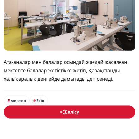
Ата-аналар мен балалар осындай жағдай жасалған
мектепте балалар жетістікке жетіп, Қазақстанды
халықаралық деңгейде дамытады деп сенеді.
мектеп
Есік
Бөлісу