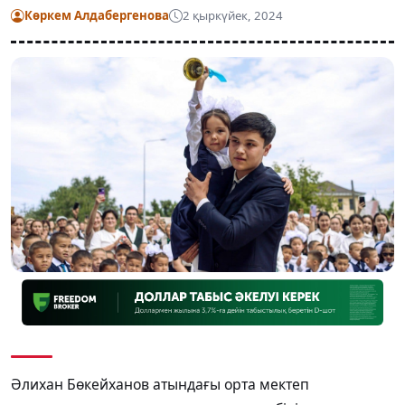
Көркем Алдабергенова
2 қыркүйек, 2024
Әлихан Бөкейханов атындағы орта мектеп