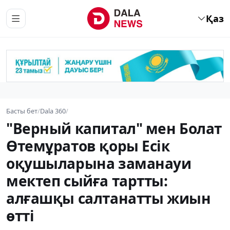
Қаз
Басты бет
/
Dala 360
/
"Верный капитал" мен Болат
Өтемұратов қоры Есік
оқушыларына заманауи
мектеп сыйға тартты:
алғашқы салтанатты жиын
өтті