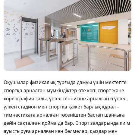
Оқушылар физикалық тұрғыда дамуы үшін мектепте
спортқа арналған мүмкіндіктер өте көп: спорт және
хореография залы, үстел теннисіне арналған 6 үстел,
үлкен стадион мен спортқа қажет барлық құрал –
гимнастикаға арналған төсеніштен бастап шаңғыға
дейін сақталған қойма да бар. Спорт залдарында киім
ауыстыруға арналған кең бөлмелер, қыздар мен