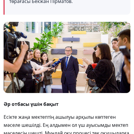
төрағасы
Бекжан Пірматов.
Әр отбасы үшін бақыт
Есікте жаңа мектептің ашылуы арқылы көптеген
мәселе шешілді. Ең алдымен ол үш ауысымды мектеп
мәселесін шешті. Мұндай оқу процесі тек оқушыларға