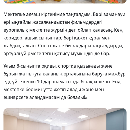
Мектепке алғаш кіргенімде таңғалдым. Бәрі заманауи
әрі ыңғайлы жасалғандықтан фильмдердегі
еуропалық мектепте жүрмін деп ойлап қаласың. Кең
коридор, ашық сыныптар, бәрі қажет құралмен
жабдықталған. Спорт және би залдары таңғалдырды,
әртүрлі үйірмеге тегін қатысу мүмкіндігі де бар.
Ұлым 8-сыныпта оқиды, спортқа қызығады және
бұрын жаттығуға қаланың орталығына баруға мәжбүр
еді, үйге кешкі 10-дар шамасында бірақ келетін. Енді
мектепке бес минутта жетіп алады және мен
ешнәрсеге алаңдамасам да болады!».