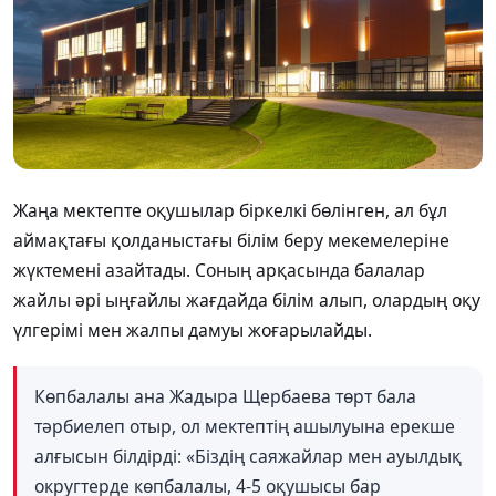
Жаңа мектепте оқушылар біркелкі
бөлінген, ал бұл
аймақтағы
қолданыстағы
білім беру
мекемелеріне
жүктемені
азайтады
. Соның арқасында балалар
жайлы әрі ыңғайлы жағдайда білім алып, олардың оқу
үлгерімі мен жалпы дамуы жоғарылайды.
Көпбалалы ана Жадыра Щербаева төрт бала
тәрбиелеп отыр, ол мектептің ашылуына ерекше
алғысын білдірді: «Біздің
саяжайлар
мен
ауылдық
округтерде
көпбалалы, 4-5 оқушысы бар