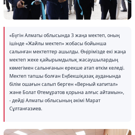
«Бүгін Алматы облысында 3 жаңа мектеп, оның
ішінде «Жайлы мектеп» жобасы бойынша
салынған мектептер ашылды. Өңірімізде екі жаңа
мектеп жеке
қайырымдылық
жасаушылардың
көмегімен салынғанын ерекше атап өткім келеді.
Мектеп тапшы болған Еңбекшіқазақ ауданында
білім ошағын салып берген «Верный капитал»
және Болат Өтемұратов қорына алғыс айтамын»,
- дейді Алматы облысының әкімі Марат
Сұлтанғазиев.