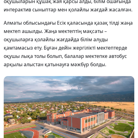
оқушыларын құшақ жая қарсы алды, білім ошағында
интерактив сыныптар мен қолайлы жағдай жасалған.
Алматы облысындағы Есік қаласында қазақ тілді жаңа
мектеп ашылды. Жаңа мектептің мақсаты –
оқушыларға қолайлы жағдайда білім алуды
қамтамасыз ету. Бұған дейін жергілікті мектептерде
оқушы лықа толы болып, балалар мектепке автобус
арқылы алыстан қатынауға мәжбүр болды.