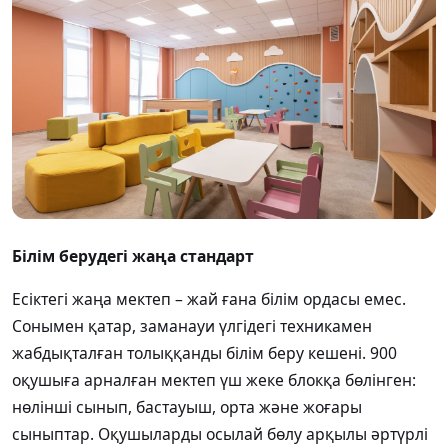
Білім берудегі жаңа стандарт
Есіктегі жаңа мектеп – жай ғана білім ордасы емес.
Сонымен қатар, заманауи үлгідегі техникамен
жабдықталған толыққанды білім беру кешені
.
900
оқушыға арналған мектеп үш жеке блокқа бөлінген:
нөлінші сынып, бастауыш, орта және жоғары
сыныптар. Оқушыларды осылай бөлу арқылы әртүрлі