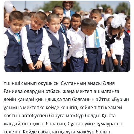
Үшінші сынып оқушысы Сұлтанның анасы Әлия
Ғаниева олардың отбасы жаңа мектеп ашылғанға
дейін қандай қиындыққа тап болғанын айтты: «Бұрын
ұлымыз мектепке кейде кешігіп, кейде тіпті келмей
қоятын автобуспен баруға мәжбүр болды. Қыста
жағдай тіпті қиын болатын, Сұлтан үйге тұмауратып
келетін. Кейде сабақтан қалуға мәжбүр болып,