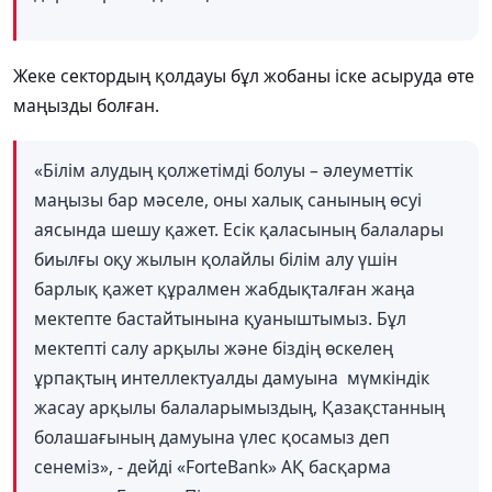
Жеке сектордың қолдауы бұл жобаны іске асыруда өте
маңызды болған.
«Білім алудың қолжетімді болуы – әлеуметтік
маңызы бар мәселе, оны халық
санының
өсуі
аясында
шешу
қажет
. Есік қаласының балалары
биылғы оқу жылын қолайлы білім алу үшін
барлық қажет құралмен жабдықталған жаңа
мектепте бастайтынына қуаныштымыз. Бұл
мектепті салу арқылы және біздің
өскелең
ұрпақтың
интеллектуалды
дамуына
мүмкіндік
жасау
арқылы балаларымыздың, Қазақстанның
болашағының дамуына үлес қосамыз деп
сенеміз», - дейді «ForteBank» АҚ басқарма