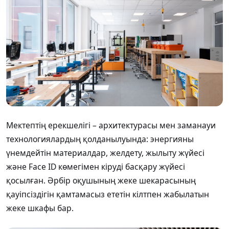
Мектептің ерекшелігі – архитектурасы мен заманауи
технологиялардың қолданылуында: энергияны
үнемдейтін
материалдар
,
желдету,
жылыту
жүйесі
және
Face
ID
көмегімен
кіруді
басқару
жүйесі
қосылған.
Әрбір
оқушының
жеке
шекарасының
қауіпсіздігін
қамтамасыз
ететін
кілтпен жабылатын
жеке
шкафы
бар
.