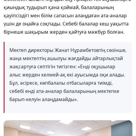
қиындық тудырып қана қоймай, балаларының
қауіпсіздігі мен білім сапасын алаңдаған ата-аналар
үшін де оңайға соқпады. Себебі балалар кеш уақытта
бірнеше шақырым жерден қайтуға мәжбүр болған.
Мектеп директоры Жанат Нұрамбетовтің сөзінше,
жаңа мектептің ашылуы жағдайды
айтарлықтай
жақсартуға септігін тигізген: «Енді оқушылар
алыс жерден келмей-ақ екі ауысымда оқи алады.
Бұл, әсіресе, көпбалалы отбасыларға тиімді,
себебі енді ата-аналар балаларының мектепке
барып-келуін алаңдамайды».