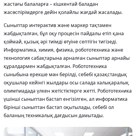
жастағы балаларға – кішкентай баладан
жасөспірімдерге дейін қолайлы жағдай жасалады.
Сыныптар интерактив және маркер тақтамен
жабдықталған, бұл оқу процесін пайдалы етіп қана
қоймай, қызық әрі тиімді өтуіне септігін тигізеді.
Информатика, химия, физика, робототехника және
технология сабақтарына арналған сыныптар арнайы
құралдармен жабдықталған. Робототехника
сыныбына ерекше мән берілді, себебі қазақстандық
оқушылар кейінгі жылдары осы салада халықаралық
олимпиадада үлкен жетістіктерге жетті. Робототехника
үшінші сыныптан бастап енгізілген, ал информатика
бірінші сыныптан бастап оқытылады, себебі ол
баланың техникалық дағдысын дамытады.