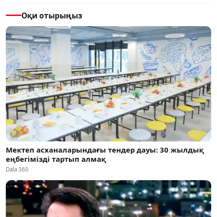
Оқи отырыңыз
Мектеп асханаларындағы тендер дауы: 30 жылдық
еңбегімізді тартып алмақ
Dala 360