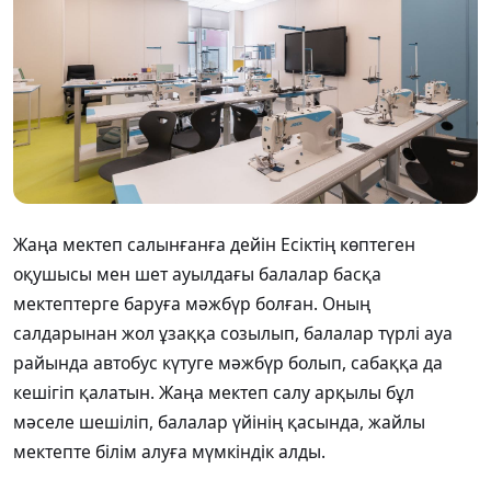
Жаңа мектеп салынғанға дейін Есіктің көптеген
оқушысы мен шет ауылдағы балалар басқа
мектептерге баруға мәжбүр болған. Оның
салдарынан жол ұзаққа созылып, балалар түрлі ауа
райында автобус күтуге мәжбүр болып, сабаққа да
кешігіп қалатын. Жаңа мектеп салу арқылы бұл
мәселе шешіліп, балалар үйінің қасында, жайлы
мектепте білім алуға мүмкіндік алды.