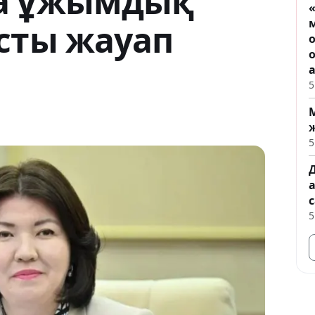
а ұжымдық
«
сты жауап
5
5
5