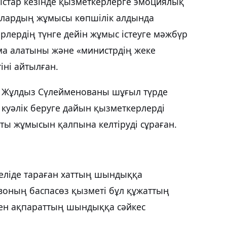
стар кезінде қызметкерлерге эмоциялық
, олардың жұмысы көпшілік алдында
лердің түнге дейін жұмыс істеуге мәжбүр
ма алатыны және «министрдің жеке
іні айтылған.
н Жұлдыз Сүлейменованы шұғыл түрде
 куәлік беруге дайын қызметкерлерді
ты жұмысын қалпына келтіруді сұраған.
желіде тараған хаттың шындыққа
воның баспасөз қызметі бұл құжаттың
лген ақпараттың шындыққа сәйкес