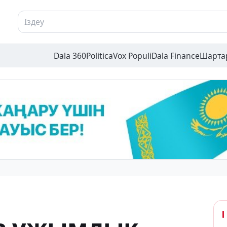
Dala 360
Politica
Vox Populi
Dala Finance
Шарта