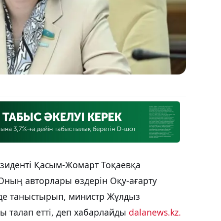
езиденті Қасым-Жомарт Тоқаевқа
Оның авторлары өздерін Оқу-ағарту
нде таныстырып, министр Жұлдыз
 талап етті, деп хабарлайды
dalanews.kz.