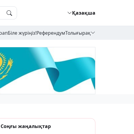
Қазақша
рап
Біле жүріңіз!
Референдум
Толығырақ
Соңғы жаңалықтар