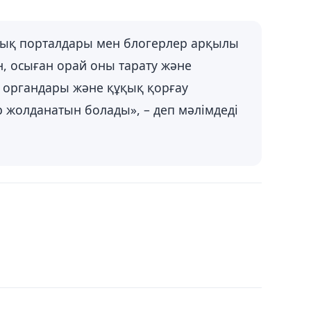
алық порталдары мен блогерлер арқылы
, осыған орай оны тарату және
т органдары және құқық қорғау
р жолданатын болады», – деп мәлімдеді