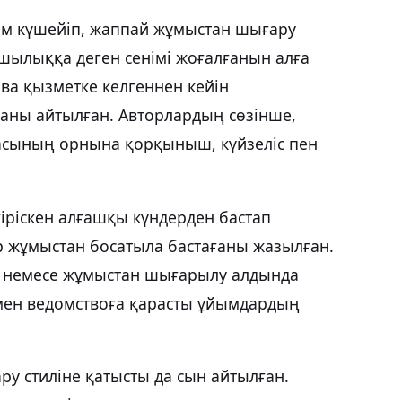
ым күшейіп, жаппай жұмыстан шығару
ылыққа деген сенімі жоғалғанын алға
ва қызметке келгеннен кейін
ғаны айтылған. Авторлардың сөзінше,
сының орнына қорқыныш, күйзеліс пен
кіріскен алғашқы күндерден бастап
 жұмыстан босатыла бастағаны жазылған.
н немесе жұмыстан шығарылу алдында
мен ведомствоға қарасты ұйымдардың
ару стиліне қатысты да сын айтылған.