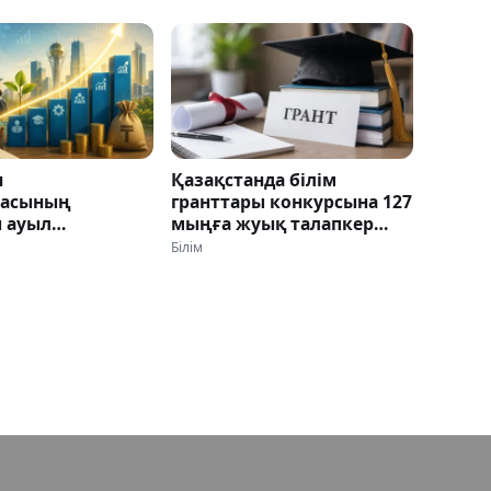
н
Қазақстанда білім
касының
гранттары конкурсына 127
 ауыл
мыңға жуық талапкер
рінен басталады
өтініш берді
Білім
ы