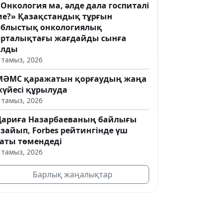
Онкология ма, әлде дала госпиталі
ме?» Қазақстандық тұрғын
облыстық онкологиялық
орталықтағы жағдайды сынға
алды
 тамыз, 2026
МӘМС қаражатын қорғаудың жаңа
жүйесі құрылуда
 тамыз, 2026
Дариға Назарбаеваның байлығы
азайып, Forbes рейтингінде үш
саты төмендеді
 тамыз, 2026
Барлық жаңалықтар