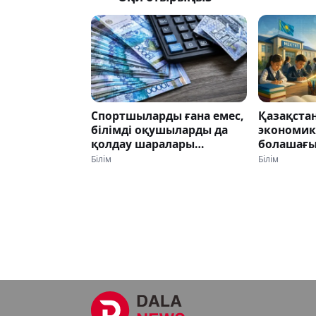
Спортшыларды ғана емес,
Қазақста
білімді оқушыларды да
экономи
қолдау шаралары
болашағы
күшейді: министрлік
мектепте
Білім
Білім
қанша ақша бөлінгенін
- сарапш
жариялады