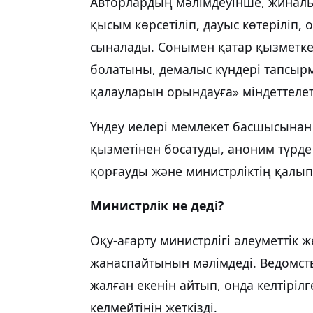
Авторлардың мәлімдеуінше, жиналы
қысым көрсетіліп, дауыс көтеріліп
сыналады. Сонымен қатар қызметкер
болатыны, демалыс күндері тапсыр
қалауларын орындауға» міндеттелет
Үндеу иелері мемлекет басшысына
қызметінен босатуды, аноним түрде
қорғауды және министрліктің қалып
Министрлік не деді?
Оқу-ағарту министрлігі әлеуметтік 
жанаспайтынын мәлімдеді. Ведомст
жалған екенін айтып, онда келтірі
келмейтінін жеткізді.