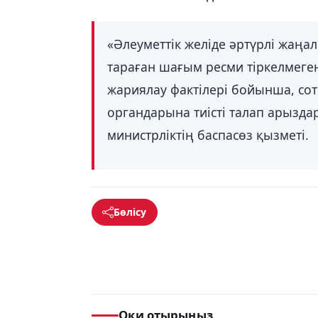
«Әлеуметтік желіде әртүрлі жаң
тараған шағым ресми тіркелмеген
жариялау фактілері бойынша, со
органдарына тиісті талап арызда
министрліктің баспасөз қызметі.
Бөлісу
Оқи отырыңыз