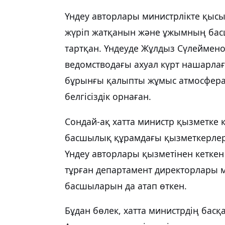
Үндеу авторлары министрлікте қыс
жүріп жатқанын және ұжымның басш
тартқан. Үндеуде Жұлдыз Сүлеймено
ведомстводағы ахуал күрт нашарла
бұрынғы қалыпты жұмыс атмосфера
белгісіздік орнаған.
Сондай-ақ хатта министр қызметке 
басшылық құрамдағы қызметкерлер
Үндеу авторлары қызметінен кетке
тұрған департамент директорлары 
басшыларын да атап өткен.
Бұдан бөлек, хатта министрдің басқ