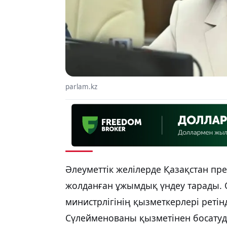
parlam.kz
Әлеуметтік желілерде Қазақстан пр
жолданған ұжымдық үндеу тарады. 
министрлігінің қызметкерлері реті
Сүлейменованы қызметінен босатуды