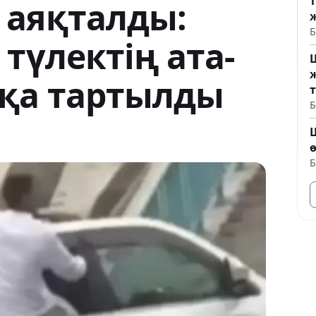
 аяқталды:
ж
Б
түлектің ата-
ж
қа тартылды
Б
ө
Б