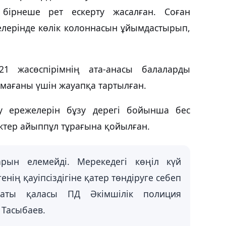
бірнеше рет ескерту жасалған. Соған
елерінде көлік колоннасын ұйымдастырып,
1 жасөспірімнің ата-анасы балаларды
амағаны үшін жауапқа тартылған.
ну ережелерін бұзу дерегі бойынша бес
іктер айыппұл тұрағына қойылған.
арын елемейді. Мерекедегі көңіл күй
енің қауіпсіздігіне қатер төндіруге себеп
маты қаласы ПД Әкімшілік полиция
 Тасыбаев.