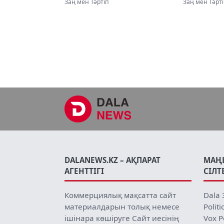
айналысқан қылмыстық
миллион
Заң мен Тәртіп
Заң мен Тәрт
топ әшкере болды
айырылд
DALANEWS.KZ – АҚПАРАТ
МАҢ
АГЕНТТІГІ
СІЛТ
Коммерциялық мақсатта сайт
Dala 
материалдарын толық немесе
Politi
ішінара көшіруге Сайт иесінің
Vox P