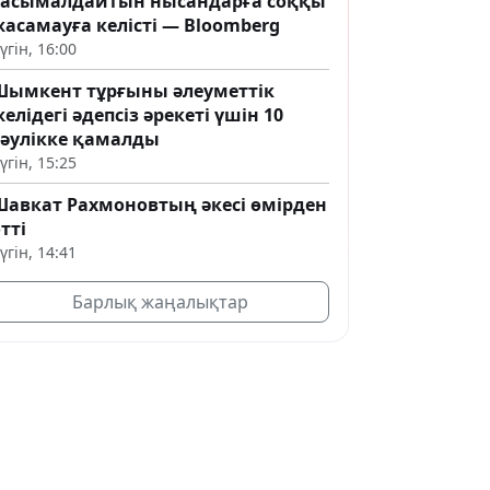
тасымалдайтын нысандарға соққы
асамауға келісті — Bloomberg
үгін, 16:00
Шымкент тұрғыны әлеуметтік
елідегі әдепсіз әрекеті үшін 10
тәулікке қамалды
үгін, 15:25
Шавкат Рахмоновтың әкесі өмірден
тті
үгін, 14:41
Барлық жаңалықтар