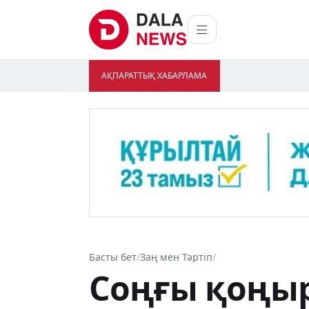
АҚПАРАТТЫҚ ХАБАРЛАМА
Басты бет
/
Заң мен Тәртіп
/
Соңғы қоңы