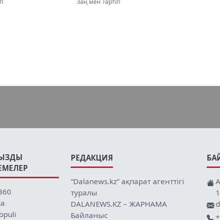
дарынан
жеткізілді
іп
Заң мен Тәртіп
ы
ЫЗДЫ
РЕДАКЦИЯ
БА
ЕМЕЛЕР
“Dalanews.kz” ақпарат агенттігі
А
360
туралы
1
ca
DALANEWS.KZ – ЖАРНАМА
d
opuli
Байланыс
+