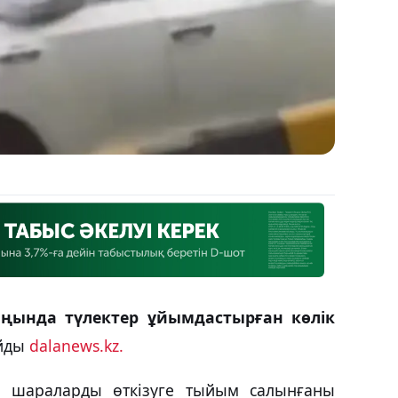
ңында түлектер ұйымдастырған көлік
айды
dalanews.kz.
й шараларды өткізуге тыйым салынғаны