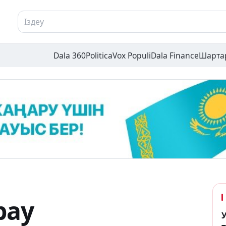
Dala 360
Politica
Vox Populi
Dala Finance
Шарта
рау