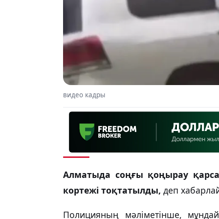
видео кадры
Алматыда соңғы қоңырау қарса
кортежі тоқтатылды,
деп хабарл
Полицияның мәліметінше, мұнда