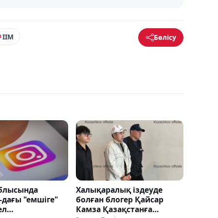
ІІМ
Бөлісу
блысында
Халықаралық іздеуде
-дағы "емшіге"
болған блогер Қайсар
ел
Камза Қазақстанға