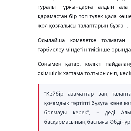
туралы тұрғындарға алдын ала 
қарамастан бір топ түлек қала көш
жол қозғалысы талаптарын бұзған.
Осылайша кәмелетке толмаған 2
тәрбиелеу міндетін тиісінше орынд
Сонымен қатар, көлікті пайдала
әкімшілік хаттама толтырылып, көл
"Кейбір азаматтар заң талапт
қоғамдық тәртіпті бұзуға және өзг
болмауы керек", – деді Ал
басқармасының бастығы Әбдінұр