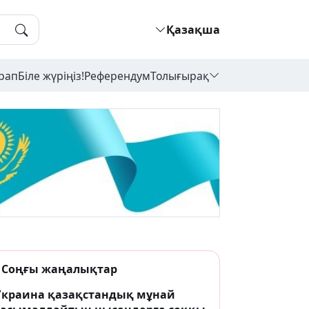
Қазақша
рап
Біле жүріңіз!
Референдум
Толығырақ
Соңғы жаңалықтар
Украина қазақстандық мұнай