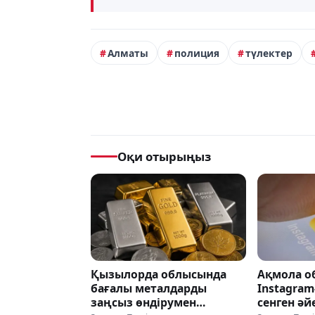
Алматы
полиция
түлектер
Оқи отырыңыз
Қызылорда облысында
Ақмола о
бағалы металдарды
Instagram
заңсыз өндірумен
сенген әй