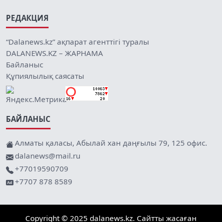
РЕДАКЦИЯ
“Dalanews.kz” ақпарат агенттігі туралы
DALANEWS.KZ – ЖАРНАМА
Байланыс
Құпиялылық саясаты
БАЙЛАНЫС
Алматы қаласы, Абылай хан даңғылы 79, 125 офис.
dalanews@mail.ru
+77019590709
+7707 878 8589
Copyright © 2025 dalanews.kz. Сайтты жасаған