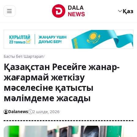
Қаз
Басты бет
/
Шартарап
/
Қазақстан Ресейге жанар-
жағармай жеткізу
мәселесіне қатысты
мәлімдеме жасады
Dalanews
2 шілде, 2026