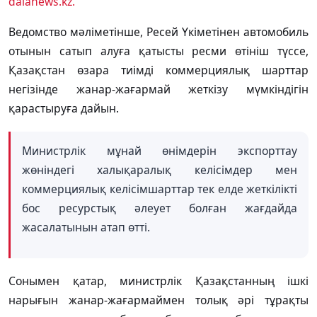
dalanews.kz.
Ведомство мәліметінше, Ресей Үкіметінен автомобиль
отынын сатып алуға қатысты ресми өтініш түссе,
Қазақстан өзара тиімді коммерциялық шарттар
негізінде жанар-жағармай жеткізу мүмкіндігін
қарастыруға дайын.
Министрлік мұнай өнімдерін экспорттау
жөніндегі халықаралық келісімдер мен
коммерциялық келісімшарттар тек елде жеткілікті
бос ресурстық әлеует болған жағдайда
жасалатынын атап өтті.
Сонымен қатар, министрлік Қазақстанның ішкі
нарығын жанар-жағармаймен толық әрі тұрақты