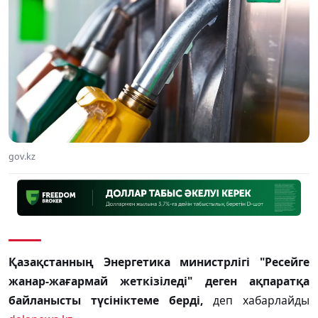
gov.kz
Қазақстанның Энергетика министрлігі "Ресейге
жанар-жағармай жеткізіледі" деген ақпаратқа
байланысты түсініктеме берді,
деп хабарлайды