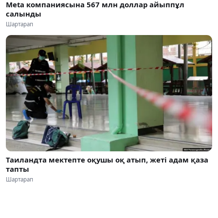
Meta компаниясына 567 млн доллар айыппұл
салынды
Шартарап
Таиландта мектепте оқушы оқ атып, жеті адам қаза
тапты
Шартарап