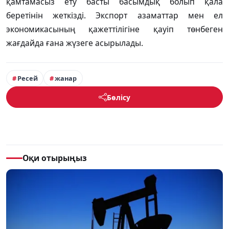
қамтамасыз ету басты басымдық болып қала
беретінін жеткізді. Экспорт азаматтар мен ел
экономикасының қажеттілігіне қауіп төнбеген
жағдайда ғана жүзеге асырылады.
Ресей
жанар
Бөлісу
Оқи отырыңыз