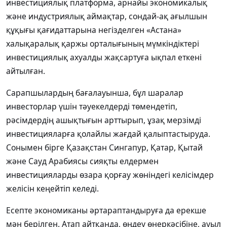
инвестициялық платформа, арнайы экономикалық
және индустриялық аймақтар, сондай-ақ ағылшын
құқығы қағидаттарына негізделген «Астана»
халықаралық қаржы орталығының мүмкіндіктері
инвестициялық ахуалды жақсартуға ықпал еткені
айтылған.
Сарапшылардың бағалауынша, бұл шаралар
инвесторлар үшін тәуекелдерді төмендетіп,
рәсімдердің ашықтығын арттырып, ұзақ мерзімді
инвестицияларға қолайлы жағдай қалыптастыруда.
Сонымен бірге Қазақстан Сингапур, Қатар, Қытай
және Сауд Арабиясы сияқты елдермен
инвестицияларды өзара қорғау жөніндегі келісімдер
желісін кеңейтіп келеді.
Есепте экономиканы әртараптандыруға да ерекше
мән берілген. Атап айтқанда, өңдеу өнеркәсібіне, ауыл