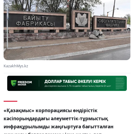
KazakhMys.kz
«Қазақмыс» корпорациясы өндірістік
кәсіпорындардағы әлеуметтік-тұрмыстық
инфрақұрылымды жаңғыртуға бағытталған