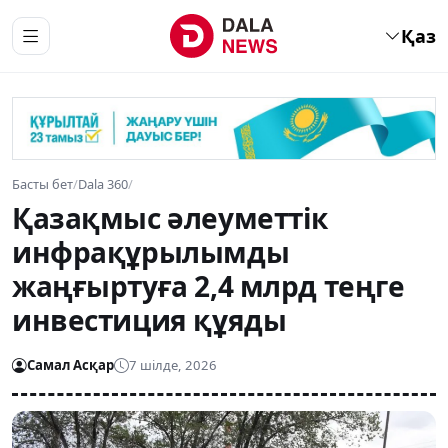
Қаз
Басты бет
/
Dala 360
/
Қазақмыс әлеуметтік
инфрақұрылымды
жаңғыртуға 2,4 млрд теңге
инвестиция құяды
Самал Асқар
7 шілде, 2026