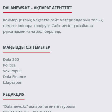
DALANEWS.KZ – АҚПАРАТ АГЕНТТІГІ
Коммерциялық мақсатта сайт материалдарын толық
немесе ішінара көшіруге Сайт иесінің жазбаша
рұқсатымен ғана жол беріледі.
МАҢЫЗДЫ СІЛТЕМЕЛЕР
Dala 360
Politica
Vox Populi
Dala Finance
Шартарап
РЕДАКЦИЯ
“Dalanews.kz” ақпарат агенттігі туралы