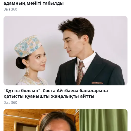
адамның мәйіті табылды
Dala 360
"Құтты болсын": Света Айтбаева балаларына
қатысты қуанышты жаңалықты айтты
Dala 360