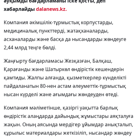
ауқымды бағдарламаны іске қосты, деп
хабарлайды
dalanews.kz.
Компания әкімшілік-тұрмыстық корпустарды,
медициналық пункттерді, жатақханаларды,
асханаларды және басқа да нысандарды жөндеуге
2,44 млрд теңге бөлді.
Жаңғырту бағдарламасы Жезқазған, Балқаш,
Қарағанды және Шатыркөл өндірістік кешендерін
қамтиды. Жалпы алғанда, қызметкерлер күнделікті
пайдаланатын 80-нен астам әлеуметтік-тұрмыстық
нысан күрделі және ағымдағы жөндеуден өтеді.
Компания мәліметінше, қазіргі уақытта барлық
өндірістік алаңдарда дайындық жұмыстары аяқталуға
жақын. Оның аясында мердігер ұйымдар анықталып,
құрылыс материалдары жеткізіліп, нысандар жөндеу