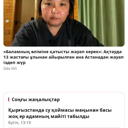
«Баламның өліміне қатысты жауап керек»: Ақтауда
13 жастағы ұлынан айырылған ана Астанадан жауап
іздеп жүр
Dala 360
Соңғы жаңалықтар
Қырғызстанда су қоймасы маңынан басы
жоқ ер адамның мәйіті табылды
Бүгін, 13:19