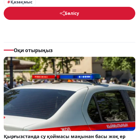
Қазақмыс
Бөлісу
Оқи отырыңыз
Қырғызстанда су қоймасы маңынан басы жоқ ер