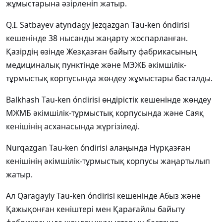
жұмыстарына әзірленіп жатыр.
Q.I. Satbayev atyndagy Jezqazgan Tau-ken óndirisi
кешенінде 38 нысанды жаңарту жоспарланған.
Қазірдің өзінде Жезқазған байыту фабрикасының
медициналық пунктінде және МЭЖБ әкімшілік-
тұрмыстық корпусында жөндеу жұмыстары басталды.
Balkhash Tau-ken óndirisi өндірістік кешенінде жөндеу
МЖМБ әкімшілік-тұрмыстық корпусында және Саяқ
кенішінің асханасында жүргізіледі.
Nurqazgan Tau-ken óndirisi алаңында Нұрқазған
кенішінің әкімшілік-тұрмыстық корпусы жаңартылып
жатыр.
Ал Qaragayly Tau-ken óndirisi кешенінде Абыз және
Қажықонған кеніштері мен Қарағайлы байыту