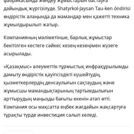
фабрикасында жөндеу жұмыстарын бастауға
дайындық жүргізілуде. Shatyrkol-Jaysan Tau-ken óndirisi
өндірістік алаңында да мамандар мен қажетті техника
жұмылдырылып жатыр.
Компанияның мәліметінше, барлық жұмыстар
бекітілген кестеге сәйкес кезең-кезеңімен жүзеге
асырылады.
«Қазақмыс» әлеуметтік-тұрмыстық инфрақұрылымды
дамыту өндірістік қауіпсіздікті күшейтудің,
қызметкерлердің денсаулығын сақтаудың және
жұмысшы мамандықтарының тартымдылығын
арттырудың маңызды бағыты екенін атап өтті.
Компания осы мақсатта еңбек жағдайын жақсартуға
тұрақты түрде инвестиция салып келеді.