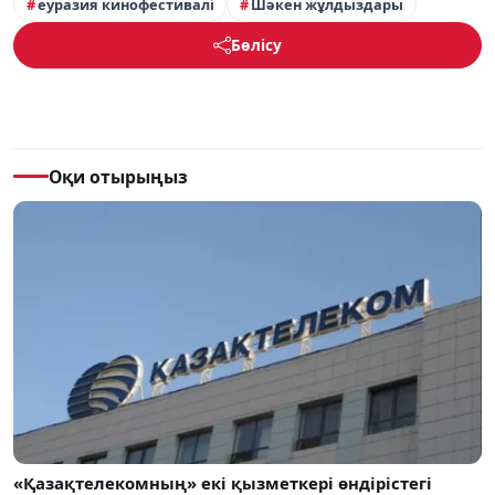
еуразия кинофестивалі
Шәкен жұлдыздары
Бөлісу
Оқи отырыңыз
«Қазақтелекомның» екі қызметкері өндірістегі