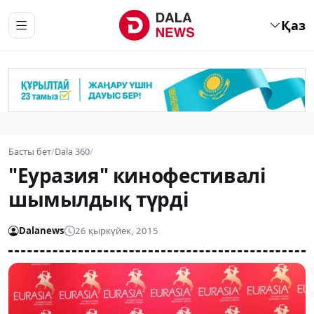
Қаз
Басты бет
/
Dala 360
/
"Еуразия" кинофестивалі
шымылдық түрді
Dalanews
26 қыркүйек, 2015