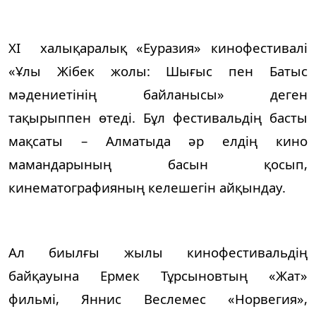
ХІ халықаралық «Еуразия» кинофестивалі
«Ұлы Жібек жолы: Шығыс пен Батыс
мәдениетінің байланысы» деген
тақырыппен өтеді. Бұл фестивальдің басты
мақсаты – Алматыда әр елдің кино
мамандарының басын қосып,
кинематографияның келешегін айқындау.
Ал биылғы жылы кинофестивальдің
байқауына Ермек Тұрсыновтың «Жат»
фильмі, Яннис Веслемес «Норвегия»,