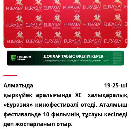
Алматыда
19-25-ші
қыркүйек
аралығында
ХІ
халықаралық
«Еуразия» кинофестивалі өтеді. Аталмыш
фестивальде 10 фильмнің тұсауы кесіледі
деп жоспарланып отыр.