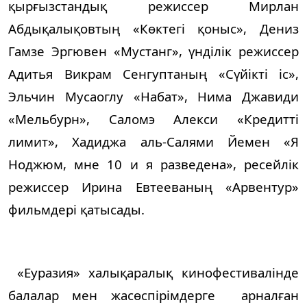
қырғызстандық режиссер Мирлан
Абдықалықовтың «Көктегі қоныс», Дениз
Гамзе Эргювен «Мустанг», үнділік режиссер
Адитья Викрам Сенгуптаның «Сүйікті іс»,
Эльчин Мусаоглу «Набат», Нима Джавиди
«Мельбурн», Саломэ Алекси «Кредитті
лимит», Хадиджа аль-Салями Йемен «Я
Ноджюм, мне 10 и я разведена», ресейлік
режиссер Ирина Евтееваның «Арвентур»
фильмдері қатысады.
«Еуразия» халықаралық кинофестивалінде
балалар мен жасөспірімдерге арналған