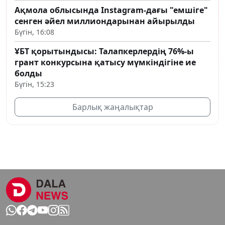
Ақмола облысында Instagram-дағы "емшіге"
сенген әйел миллиондарынан айырылды
Бүгін, 16:08
ҰБТ қорытындысы: Талапкерлердің 76%-ы
грант конкурсына қатысу мүмкіндігіне ие
болды
Бүгін, 15:23
Барлық жаңалықтар