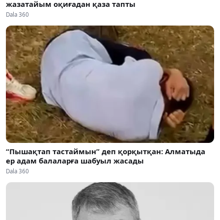
жазатайым оқиғадан қаза тапты
Dala 360
“Пышақтап тастаймын” деп қорқытқан: Алматыда
ер адам балаларға шабуыл жасады
Dala 360