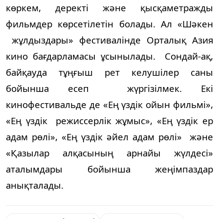
көркем, деректі және қысқаметражды
фильмдер көрсетілетін болады. Ал «Шәкен
жұлдыздары» фестивалінде Орталық Азия
кино бағдарламасы ұсынылады. Сондай-ақ,
байқауда тұңғыш рет келушілер саны
бойынша есеп жүргізілмек. Екі
кинофестивальде де «Ең үздік ойын фильмі»,
«Ең үздік режиссерлік жұмыс», «Ең үздік ер
адам рөлі», «Ең үздік әйел адам рөлі» және
«Қазылар алқасының арнайы жүлдесі»
аталымдары бойынша жеңімпаздар
анықталады.