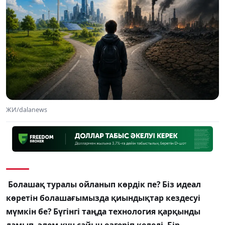
ЖИ/dalanews
Болашақ туралы ойланып көрдік пе? Біз идеал
көретін болашағымызда қиындықтар кездесуі
мүмкін бе? Бүгінгі таңда технология қарқынды