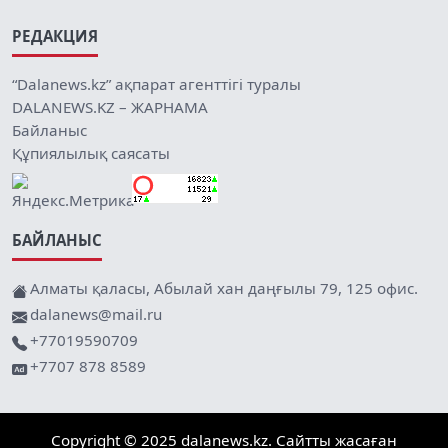
РЕДАКЦИЯ
“Dalanews.kz” ақпарат агенттігі туралы
DALANEWS.KZ – ЖАРНАМА
Байланыс
Құпиялылық саясаты
БАЙЛАНЫС
Алматы қаласы, Абылай хан даңғылы 79, 125 офис.
dalanews@mail.ru
+77019590709
+7707 878 8589
Copyright © 2025 dalanews.kz. Сайтты жасаған