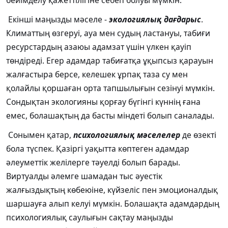
бейімделу қажеттілігіне себеп болуы мүмкін.
Екінші маңызды мәселе -
экологиялық дағдарыс
.
Климаттың өзгеруі, ауа мен судың ластануы, табиғи
ресурстардың азаюы адамзат үшін үлкен қауіп
төндіреді. Егер адамдар табиғатқа ұқыпсыз қарауын
жалғастыра берсе, келешек ұрпақ таза су мен
қолайлы қоршаған орта тапшылығын сезінуі мүмкін.
Сондықтан экологияны қорғау бүгінгі күннің ғана
емес, болашақтың да басты міндеті болып саналады.
Сонымен қатар,
психологиялық мәселелер
де өзекті
бола түспек. Қазіргі уақытта көптеген адамдар
әлеуметтік желілерге тәуелді болып барады.
Виртуалды әлемге шамадан тыс әуестік
жалғыздықтың көбеюіне, күйзеліс пен эмоционалдық
шаршауға алып келуі мүмкін. Болашақта адамдардың
психологиялық саулығын сақтау маңызды