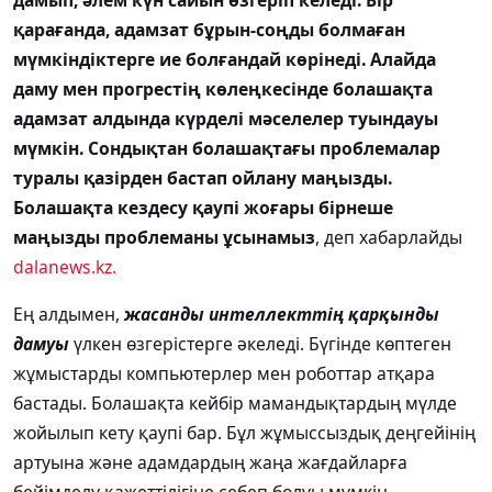
дамып, әлем күн сайын өзгеріп келеді. Бір
қарағанда, адамзат бұрын-соңды болмаған
мүмкіндіктерге ие болғандай көрінеді. Алайда
даму мен прогрестің көлеңкесінде болашақта
адамзат алдында күрделі мәселелер туындауы
мүмкін. Сондықтан болашақтағы проблемалар
туралы қазірден бастап ойлану маңызды.
Болашақта кездесу қаупі жоғары бірнеше
маңызды проблеманы ұсынамыз
, деп хабарлайды
dalanews.kz.
Ең алдымен,
жасанды интеллекттің қарқынды
дамуы
үлкен өзгерістерге әкеледі. Бүгінде көптеген
жұмыстарды компьютерлер мен роботтар атқара
бастады. Болашақта кейбір мамандықтардың мүлде
жойылып кету қаупі бар. Бұл жұмыссыздық деңгейінің
артуына және адамдардың жаңа жағдайларға