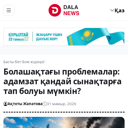
Қаз
Басты бет
/
Біле жүріңіз!
/
Болашақтағы проблемалар:
адамзат қандай сынақтарға
тап болуы мүмкін?
Ақтоты Жапатова
31 мамыр, 2026