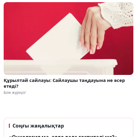
Құрылтай сайлауы: Сайлаушы таңдауына не әсер
етеді?
Біле жүріңіз!
Соңғы жаңалықтар
«Онкология ма, әлде дала госпиталі ме?»