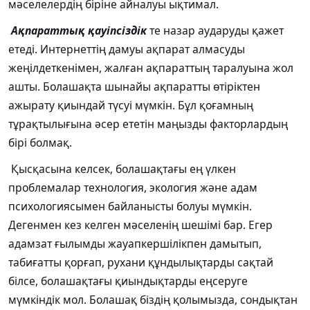
мәселелердің біріне айналуы ықтимал.
Ақпараттық қауіпсіздік
те назар аударуды қажет
етеді. Интернеттің дамуы ақпарат алмасуды
жеңілдеткенімен, жалған ақпараттың таралуына жол
ашты. Болашақта шынайы ақпаратты өтіріктен
ажырату қиындай түсуі мүмкін. Бұл қоғамның
тұрақтылығына әсер ететін маңызды факторлардың
бірі болмақ.
Қысқасына келсек, болашақтағы ең үлкен
проблемалар технология, экология және адам
психологиясымен байланысты болуы мүмкін.
Дегенмен кез келген мәселенің шешімі бар. Егер
адамзат ғылымды жауапкершілікпен дамытып,
табиғатты қорғап, рухани құндылықтарды сақтай
білсе, болашақтағы қиындықтарды еңсеруге
мүмкіндік мол. Болашақ біздің қолымызда, сондықтан