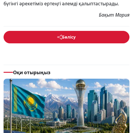
бүгінгі әрекетіміз ертеңгі әлемді қалыптастырады.
Бақыт Мария
Бөлісу
Оқи отырыңыз