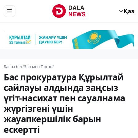
Қаз
Басты бет
/
Заң мен Тәртіп
/
Бас прокуратура Құрылтай
сайлауы алдында заңсыз
үгіт-насихат пен сауалнама
жүргізгені үшін
жауапкершілік барын
ескертті