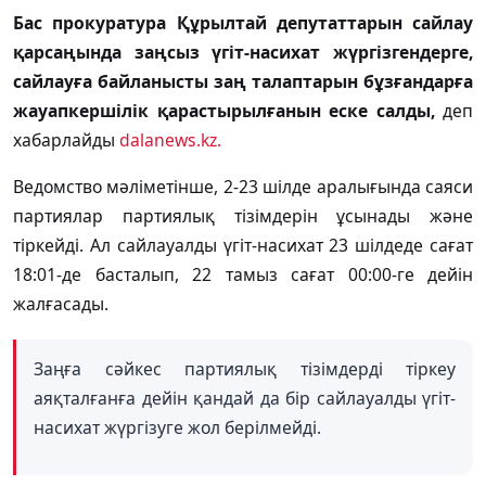
Бас прокуратура Құрылтай депутаттарын сайлау
қарсаңында заңсыз үгіт-насихат жүргізгендерге,
сайлауға байланысты заң талаптарын бұзғандарға
жауапкершілік қарастырылғанын еске салды,
деп
хабарлайды
dalanews.kz.
Ведомство мәліметінше, 2-23 шілде аралығында саяси
партиялар партиялық тізімдерін ұсынады және
тіркейді. Ал сайлауалды үгіт-насихат 23 шілдеде сағат
18:01-де басталып, 22 тамыз сағат 00:00-ге дейін
жалғасады.
Заңға сәйкес партиялық тізімдерді тіркеу
аяқталғанға дейін қандай да бір сайлауалды үгіт-
насихат жүргізуге жол берілмейді.