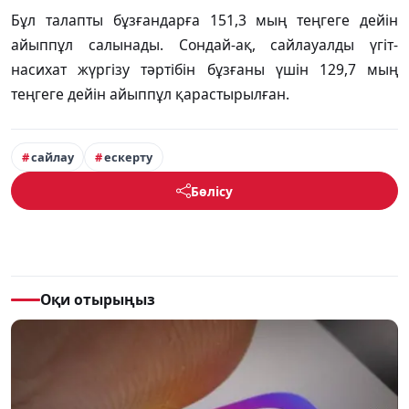
Бұл талапты бұзғандарға 151,3 мың теңгеге дейін
айыппұл салынады. Сондай-ақ, сайлауалды үгіт-
насихат жүргізу тәртібін бұзғаны үшін 129,7 мың
теңгеге дейін айыппұл қарастырылған.
сайлау
ескерту
Бөлісу
Оқи отырыңыз