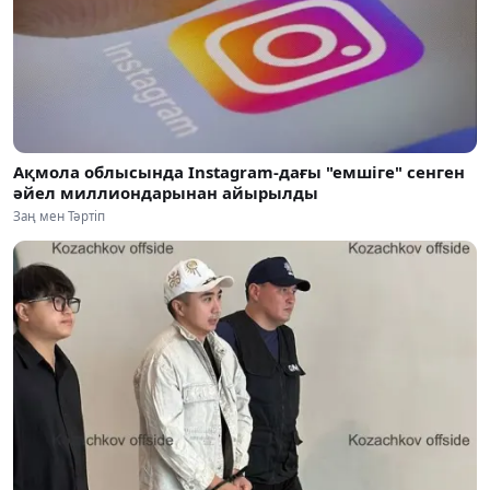
Ақмола облысында Instagram-дағы "емшіге" сенген
әйел миллиондарынан айырылды
Заң мен Тәртіп