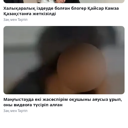
Халықаралық іздеуде болған блогер Қайсар Камза
Қазақстанға жеткізілді
Заң мен Тәртіп
Маңғыстауда екі жасөспірім оқушыны аяусыз ұрып,
оны видеоға түсіріп алған
Заң мен Тәртіп