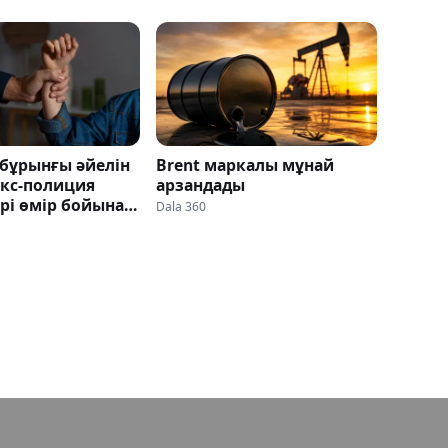
 бұрынғы әйелін
Brent маркалы мұнай
экс-полиция
арзандады
рі өмір бойына
Dala 360