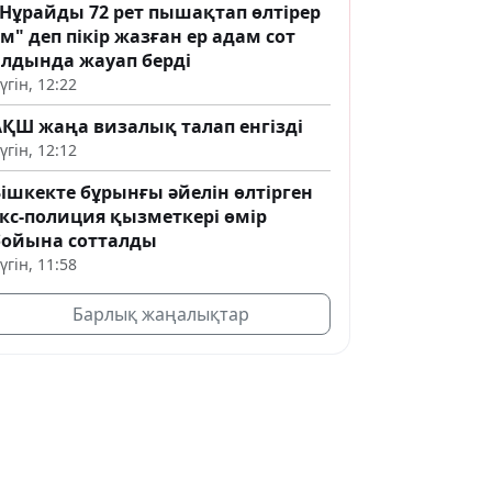
"Нұрайды 72 рет пышақтап өлтірер
м" деп пікір жазған ер адам сот
алдында жауап берді
үгін, 12:22
АҚШ жаңа визалық талап енгізді
үгін, 12:12
ішкекте бұрынғы әйелін өлтірген
экс-полиция қызметкері өмір
бойына сотталды
үгін, 11:58
Барлық жаңалықтар