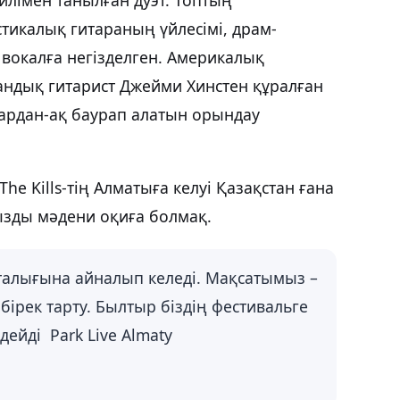
икалық гитараның үйлесімі, драм-
вокалға негізделген. Америкалық
андық гитарист Джейми Хинстен құралған
рдан-ақ баурап алатын орындау
 Kills-тің Алматыға келуі Қазақстан ғана
ызды мәдени оқиға болмақ.
алығына айналып келеді. Мақсатымыз –
бірек тарту. Былтыр біздің фестивальге
дейді Park Live Almaty