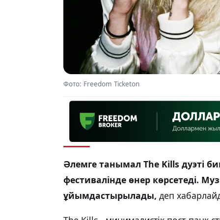
Фото: Freedom Ticketon
Әлемге танымал The Kills дуэті б
фестивалінде өнер көрсетеді. М
ұйымдастырылады,
деп хабарла
The Kills - минималистік пост-панк 