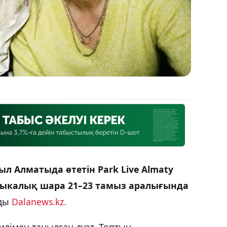
иыл Алматыда өтетін Park Live Almaty
узыкалық шара 21–23 тамыз аралығында
йды
Dalanews.kz.
стилімен танылған дуэт. Топтың