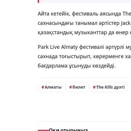
Айта кетейік, фестиваль аясында The
сахнасындағы танымал әртістер Jack 
қазақстандық музыканттар да өнер к
Park Live Almaty фестивалі әртүрл
сахнада тоғыстырып, көрерменге ха
бағдарлама ұсынуды көздейді.
Алматы
билет
The Kills дуэті
Оқи отырыңыз