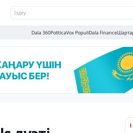
Dala 360
Politica
Vox Populi
Dala Finance
Шарта