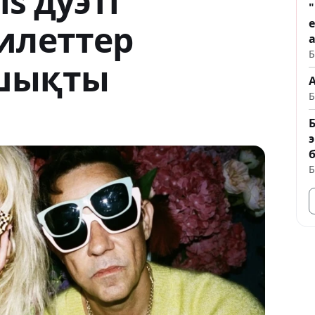
ls дуэті
е
илеттер
Б
шықты
Б
Б
Б