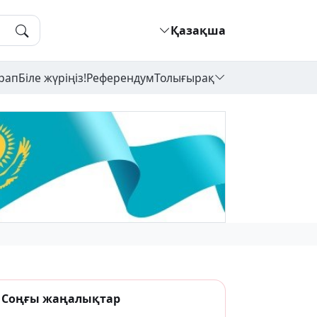
Қазақша
рап
Біле жүріңіз!
Референдум
Толығырақ
Соңғы жаңалықтар