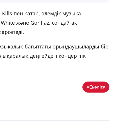
 Kills-пен қатар, әлемдік музыка
White және Gorillaz, сондай-ақ
өрсетеді.
і музыкалық бағыттағы орындаушыларды бір
лықаралық деңгейдегі концерттік
Бөлісу