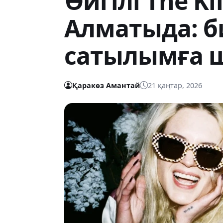
Әйгілі The Kil
Алматыда: б
сатылымға 
Қаракөз Амантай
21 қаңтар, 2026