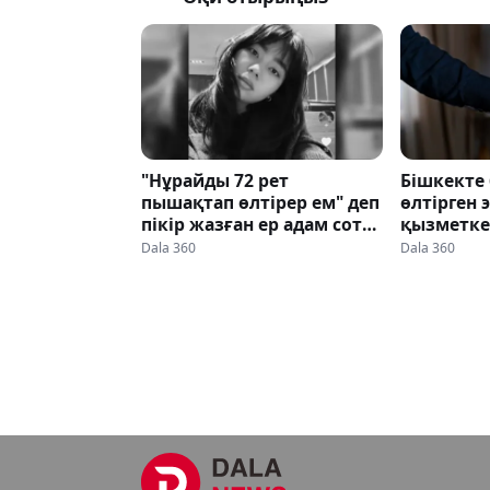
"Нұрайды 72 рет
Бішкекте
пышақтап өлтірер ем" деп
өлтірген 
пікір жазған ер адам сот
қызметке
алдында жауап берді
сотталды
Dala 360
Dala 360