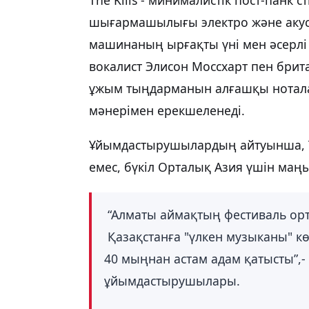
шығармашылығы электро және акуст
машинаның ырғақты үні мен әсерлі 
вокалист Элисон Моссхарт пен брит
ұжым тыңдарманын алғашқы нотала
мәнерімен ерекшеленеді.
Ұйымдастырушылардың айтуынша, The
емес, бүкіл Орталық Азия үшін маң
“Алматы аймақтың фестиваль орт
Қазақстанға "үлкен музыканы" кө
40 мыңнан астам адам қатысты”,- 
ұйымдастырушылары.