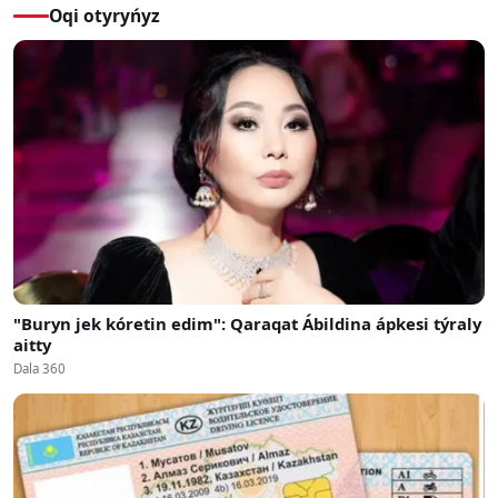
Oqi otyryńyz
"Buryn jek kóretin edim": Qaraqat Ábildina ápkesi týraly
aitty
Dala 360