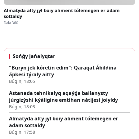
Almatyda alty jyl boiy aliment tólemegen er adam
sottaldy
Dala 360
Sońǵy jańalyqtar
"Buryn jek kóretin edim": Qaraqat Ábildina
ápkesi týraly aitty
Búgin, 18:05
Astanada tehnikalyq aqaýǵa bailanysty
júrgizýshi kýáligine emtihan nátijesi joiyldy
Búgin, 18:03
Almatyda alty jyl boiy aliment tólemegen er
adam sottaldy
Búgin, 17:58