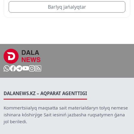
Barlyq jańalyqtar
DALANEWS.KZ – AQPARAT AGENTTIGI
Kommertsiialyq maqsatta sait materialdaryn tolyq nemese
ishinara kóshirýge Sait iesiniń jazbasha ruqsatymen ǵana
jol beriledi.