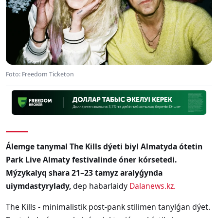
Foto: Freedom Ticketon
Álemge tanymal The Kills dýeti biyl Almatyda ótetin
Park Live Almaty festivalinde óner kórsetedi.
Mýzykalyq shara 21–23 tamyz aralyǵynda
uiymdastyrylady,
dep habarlaidy
Dalanews.kz.
The Kills - minimalistik post-pank stilimen tanylǵan dýet.