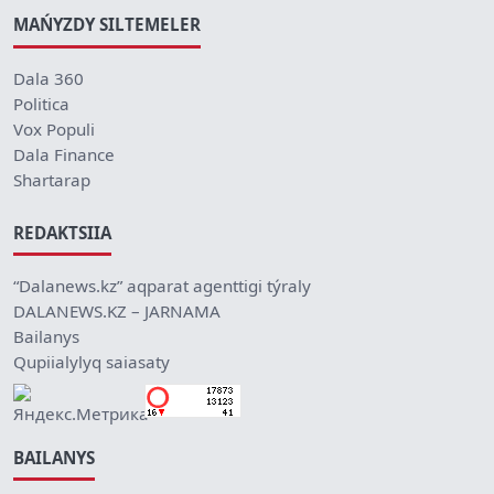
MAŃYZDY SILTEMELER
Dala 360
Politica
Vox Populi
Dala Finance
Shartarap
REDAKTSIIA
“Dalanews.kz” aqparat agenttigi týraly
DALANEWS.KZ – JARNAMA
Bailanys
Qupiialylyq saiasaty
BAILANYS