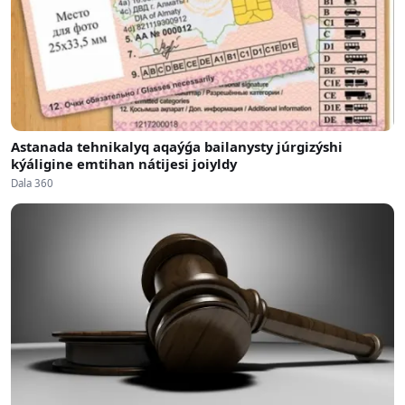
Astanada tehnikalyq aqaýǵa bailanysty júrgizýshi
kýáligine emtihan nátijesi joiyldy
Dala 360