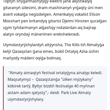
Toptyń shyǵarmashylyǵy elektro jáne akýstikalyq
gitaranyń úilesimi, dram-mashinanyń yrǵaqty úni men
áserli vokalǵa negizdelgen. Amerikalyq vokalist Elison
Mosshart pen britandyq gitarist Djeimi Hinsten quralǵan
ujym tyńdarmanyn alǵashqy notalardan-aq baýrap
alatyn oryndaý mánerimen erekshelenedi.
Uiymdastyrýshylardyń aitýynsha, The Kills-tiń Almatyǵa
kelýi Qazaqstan ǵana emes, búkil Ortalyq Aziia úshin
mańyzdy mádeni oqiǵa bolmaq.
“Almaty aimaqtyń festival ortalyǵyna ainalyp keledi.
Maqsatymyz – Qazaqstanǵa "úlken mýzykany"
kóbirek tartý. Byltyr bizdiń festivalge 40 myńnan
astam adam qatysty”,- deidi Park Live Almaty
uiymdastyrýshylary.