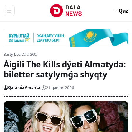
Qaz
Basty bet
/
Dala 360
/
Áigili The Kills dýeti Almatyda:
biletter satylymǵa shyqty
Qarakóz Amantai
21 qańtar, 2026