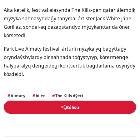
Aita keteiik, festival aiasynda The Kills-pen qatar, álemdik
mýzyka sahnasyndaǵy tanymal ártister Jack White jáne
Gorillaz, sondai-aq qazaqstandyq mýzykanttar da óner
kórsetedi.
Park Live Almaty festivali ártúrli mýzykalyq baǵyttaǵy
oryndaýshylardy bir sahnada toǵystyryp, kórermenge
halyqaralyq deńgeidegi kontserttik baǵdarlama usynýdy
kózdeidi.
Almaty
bilet
The Kills dýeti
Bólisu