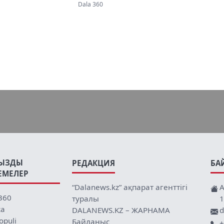
е үн қатты
Dala 360
ЫЗДЫ
РЕДАКЦИЯ
БА
ЕМЕЛЕР
“Dalanews.kz” ақпарат агенттігі
А
360
туралы
1
ca
DALANEWS.KZ – ЖАРНАМА
d
opuli
Байланыс
+