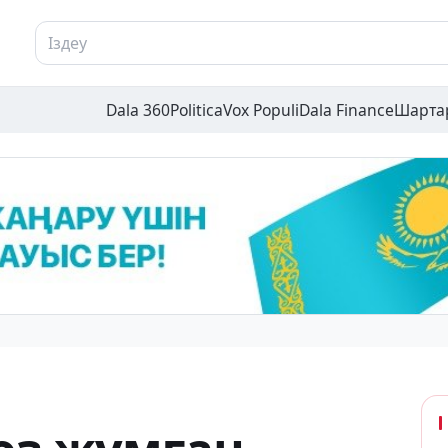
Dala 360
Politica
Vox Populi
Dala Finance
Шарта