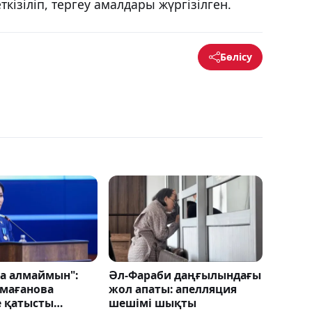
кізіліп, тергеу амалдары жүргізілген.
Бөлісу
ла алмаймын":
Әл-Фараби даңғылындағы
мағанова
жол апаты: апелляция
е қатысты
шешімі шықты