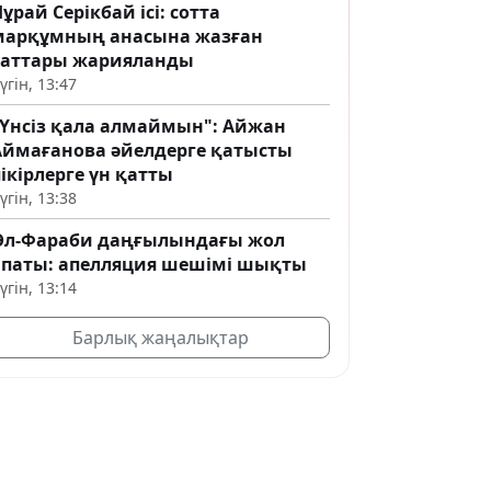
ұрай Серікбай ісі: сотта
марқұмның анасына жазған
хаттары жарияланды
үгін, 13:47
"Үнсіз қала алмаймын": Айжан
Аймағанова әйелдерге қатысты
ікірлерге үн қатты
үгін, 13:38
Әл-Фараби даңғылындағы жол
апаты: апелляция шешімі шықты
үгін, 13:14
Барлық жаңалықтар