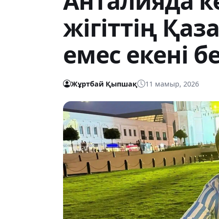
Анталияда к
жігіттің Қаз
емес екені б
Жұртбай Қыпшақ
11 мамыр, 2026