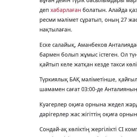
деп
хабарлаған
болатын. Алайда қа
ресми мәлімет сұратып, оның 27 жа
нақтылаған.
Еске салайық, Аманбеков Анталияда
бармен болып жұмыс істеген. Ол тү
қайтып келе жатқан кезде такси көлі
Түркиялық БАҚ мәліметінше, қайғыл
шамамен сағат 03:00-де Анталияның
Куәгерлер оқиға орнына жедел жәр
дәрігерлер жас жігіттің оқиға орны
Сондай-ақ көліктің жергілікті CI ко