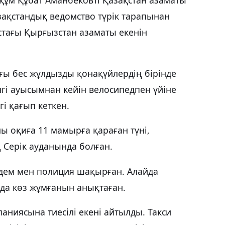
зақстандық ведомство түрік тарапынан
стағы Қырғызстан азаматы екенін
ғы бес жұлдызды қонақүйлердің бірінде
нгі ауысымнан кейін велосипедпен үйіне
гі қағып кеткен.
ы оқиға 11 мамырға қараған түні,
 Серік ауданында болған.
дем мен полиция шақырған. Алайда
нда көз жұмғанын анықтаған.
мпаниясына тиесілі екені айтылды. Такси