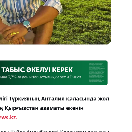
лігі Түркияның Анталия қаласында жол
ің Қырғызстан азаматы екенін
ews.kz.
құм Құбат Аманбековті Қазақстан азаматы