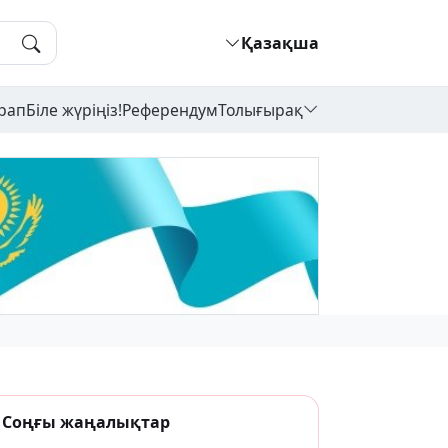
Қазақша
рап
Біле жүріңіз!
Референдум
Толығырақ
Соңғы жаңалықтар