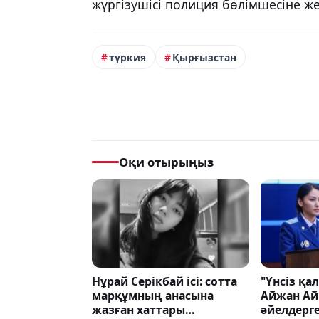
жүргізушісі полиция бөлімшесіне жет
түркия
Қырғызстан
Оқи отырыңыз
Нұрай Серікбай ісі: сотта
"Үнсіз қа
марқұмның анасына
Айжан Ай
жазған хаттары
әйелдерг