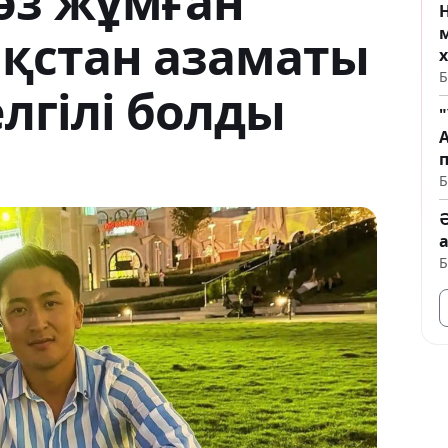
өз жұмған
Н
ақстан азаматы
Б
елгілі болды
п
Б
Б