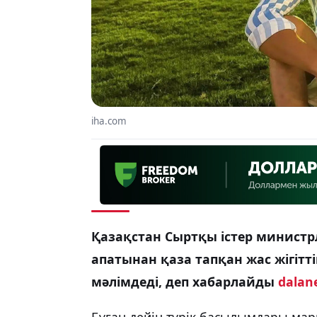
iha.com
Қазақстан Сыртқы істер министр
апатынан қаза тапқан жас жігітт
мәлімдеді, деп хабарлайды
dalan
Бұған дейін түрік басылымдары мар