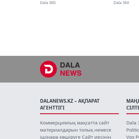
жарияланды
пікірлерг
Dala 360
Dala 360
DALANEWS.KZ – АҚПАРАТ
МАҢ
АГЕНТТІГІ
СІЛТ
Коммерциялық мақсатта сайт
Dala 
материалдарын толық немесе
Politi
ішінара көшіруге Сайт иесінің
Vox P