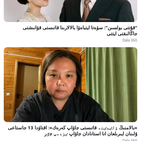
"قۇتتى بولسىن": سۆەتا ايتباەۆا بالالارىنا قاتىستى قۋانىشتى
جاڭالىقتى ايتتى
Dala 360
«بالامنىڭ ٶلٸمٸنە قاتىستى جاۋاپ كەرەك»: اقتاۋدا 13 جاستاعى
ۇلىنان ايىرىلعان انا استانادان جاۋاپ ٸزدەپ جٷر
Dala 360