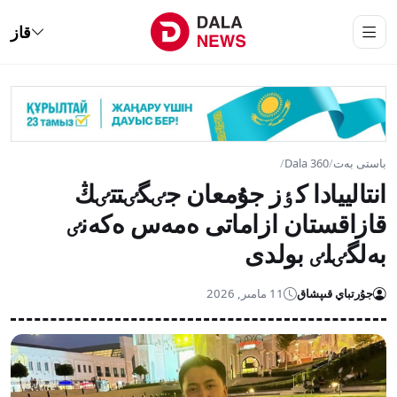
قاز
باستى بەت
/
Dala 360
/
انتالييادا كٶز جۇمعان جٸگٸتتٸڭ
قازاقستان ازاماتى ەمەس ەكەنٸ
بەلگٸلٸ بولدى
جۇرتباي قىپشاق
11 مامىر, 2026