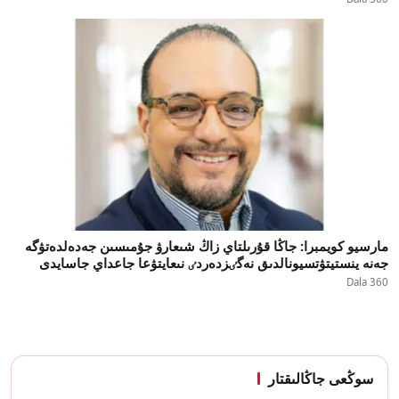
مارسيو كويمبرا: جاڭا قۇرىلتاي زاڭ شىعارۋ جۇمىسىن جەدەلدەتۋگە
جەنە ينستيتۋتسيونالدىق نەگٸزدەردٸ نىعايتۋعا جاعداي جاسايدى
Dala 360
سوڭعى جاڭالىقتار