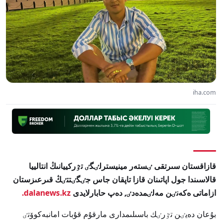
iha.com
قازاقستان سىرتقى ٸستەر مينيسترلٸگٸ تٷركييانىڭ انتالييا
قالاسىندا جول اپاتىنان قازا تاپقان جاس جٸگٸتتٸڭ قىرعىزستان
ازاماتى ەكەنٸن مەلٸمدەدٸ, دەپ حابارلايدى
dalanews.kz.
بۇعان دەيٸن تٷرٸك باسىلىمدارى مارقۇم قۇبات امانبەكوۆتٸ