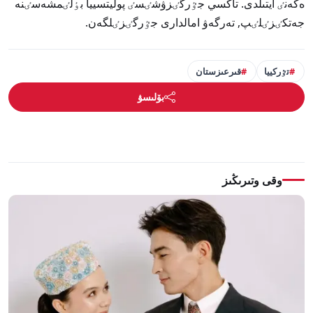
ەكەنٸ ايتىلدى. تاكسي جٷرگٸزۋشٸسٸ پوليتسييا بٶلٸمشەسٸنە
جەتكٸزٸلٸپ, تەرگەۋ امالدارى جٷرگٸزٸلگەن.
تٷركييا
قىرعىزستان
بۆلىسۋ
وقى وتىرىڭىز