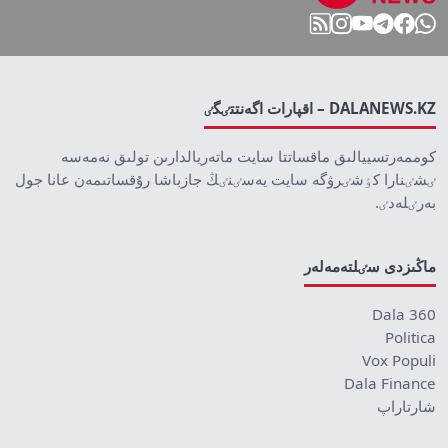
DALANEWS.KZ – اقپارات اگەنتتٸگٸ
كوممەرتسييالىق ماقساتتا سايت ماتەريالدارىن تولىق نەمەسە
ٸشٸنارا كٶشٸرۋگە سايت يەسٸنٸڭ جازباشا رۇقساتىمەن عانا جول
بەرٸلەدٸ.
ماڭىزدى سٸلتەمەلەر
Dala 360
Politica
Vox Populi
Dala Finance
شارتاراپ