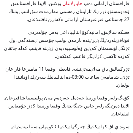
قازاقستان ازاماتى دەپ
حابارلاعان
بولاتىن. الايدا قازاقستاندىق
ۆەدومستۆو تٷرٸك تاراپىنان رەسمي مەلٸمەت سۇراتىپ, ونىڭ
27 جاستاعى قىرعىزستان ازاماتى ەكەنٸن ناقتىلاعان.
ەسكە سالايىق, امانبەكوۆ انتاليياداعى بەس جۇلدىزدى
قوناقٷيلەردٸڭ بٸرٸندە بارمەن بولىپ جۇمىس ٸستەگەن. ول
تٷنگٸ اۋىسىمنان كەيٸن ۆەلوسيپەدپەن ٷيٸنە قايتىپ كەلە جاتقان
كەزدە تاكسي كٶلٸگٸ قاعىپ كەتكەن.
تٷركييالىق باق مەلٸمەتٸنشە, قايعىلى وقيعا 11 مامىرعا قاراعان
تٷنٸ, شامامەن ساعات 03:00-دە انتالييانىڭ سەرٸك اۋدانىندا
بولعان.
كۋەگەرلەر وقيعا ورنىنا جەدەل جەردەم مەن پوليتسييا شاقىرعان.
الايدا دەرٸگەرلەر جاس جٸگٸتتٸڭ وقيعا ورنىندا كٶز جۇمعانىن
انىقتاعان.
سونداي-اق كٶلٸكتٸڭ جەرگٸلٸكتٸ CI كومپانيياسىنا تيەسٸلٸ