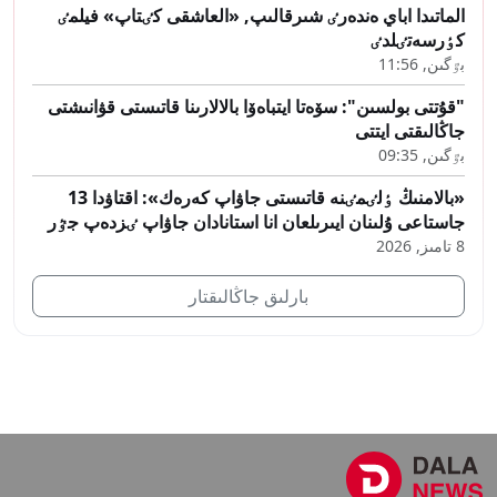
الماتىدا اباي ەندەرٸ شىرقالىپ, «العاشقى كٸتاپ» فيلمٸ
كٶرسەتٸلدٸ
بٷگىن, 11:56
"قۇتتى بولسىن": سۆەتا ايتباەۆا بالالارىنا قاتىستى قۋانىشتى
جاڭالىقتى ايتتى
بٷگىن, 09:35
«بالامنىڭ ٶلٸمٸنە قاتىستى جاۋاپ كەرەك»: اقتاۋدا 13
جاستاعى ۇلىنان ايىرىلعان انا استانادان جاۋاپ ٸزدەپ جٷر
8 تامىز, 2026
بارلىق جاڭالىقتار