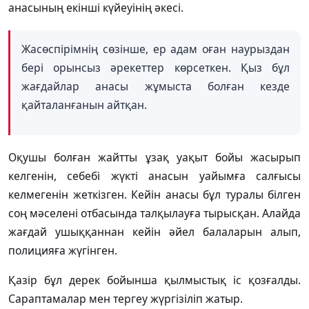
анасының екінші күйеуінің әкесі.
Жасөспірімнің сөзінше, ер адам оған наурыздан
бері орынсыз әрекеттер көрсеткен. Қыз бұл
жағдайлар анасы жұмыста болған кезде
қайталанғанын айтқан.
Оқушы болған жайтты ұзақ уақыт бойы жасырып
келгенін, себебі жүкті анасын уайымға салғысы
келмегенін жеткізген. Кейін анасы бұл туралы білген
соң мәселені отбасында талқылауға тырысқан. Алайда
жағдай ушыққаннан кейін әйел балаларын алып,
полицияға жүгінген.
Қазір бұл дерек бойынша қылмыстық іс қозғалды.
Сараптамалар мен тергеу жүргізіліп жатыр.