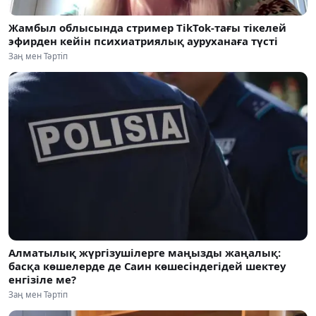
Жамбыл облысында стример TikTok-тағы тікелей
эфирден кейін психиатриялық ауруханаға түсті
Заң мен Тәртіп
Алматылық жүргізушілерге маңызды жаңалық:
басқа көшелерде де Саин көшесіндегідей шектеу
енгізіле ме?
Заң мен Тәртіп