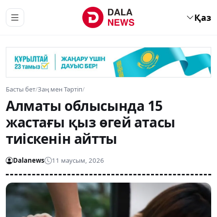
Қаз
Басты бет
/
Заң мен Тәртіп
/
Алматы облысында 15
жастағы қыз өгей атасы
тиіскенін айтты
Dalanews
11 маусым, 2026