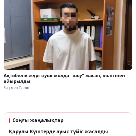
Ақтөбелік жүргізуші жолда "шоу" жасап, көлігінен
айырылды
Заң мен Тәртіп
Соңғы жаңалықтар
Қарулы Күштерде ауыс-түйіс жасалды