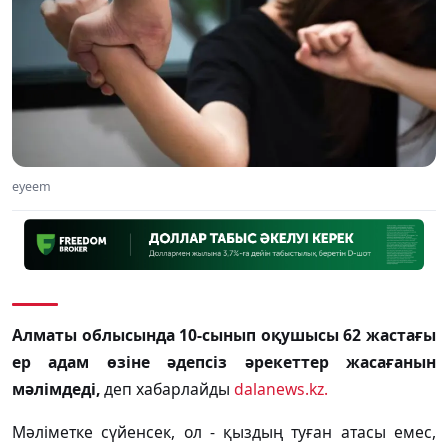
eyeem
Алматы облысында 10-сынып оқушысы 62 жастағы
ер адам өзіне әдепсіз әрекеттер жасағанын
мәлімдеді,
деп хабарлайды
dalanews.kz.
Мәліметке сүйенсек, ол - қыздың туған атасы емес,